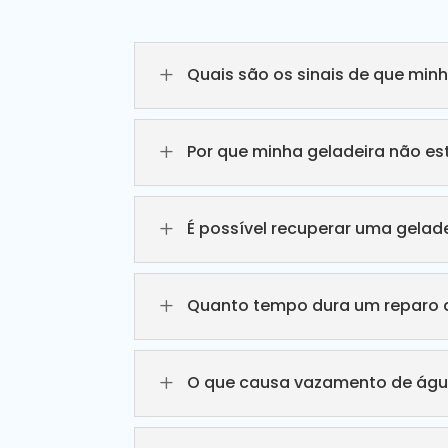
L
Quais são os sinais de que min
L
Por que minha geladeira não e
L
É possível recuperar uma gelade
L
Quanto tempo dura um reparo d
L
O que causa vazamento de águ