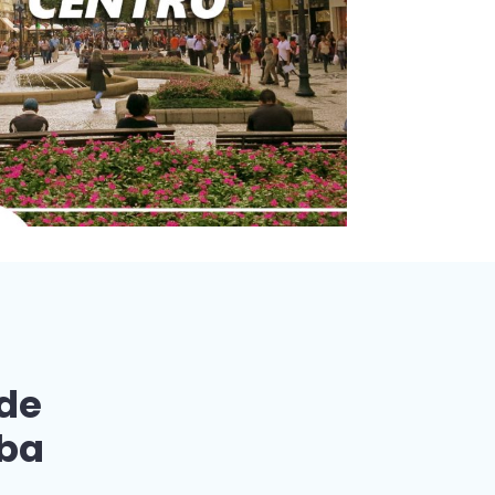
 de
iba