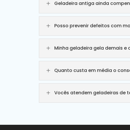
L
Geladeira antiga ainda compen
L
Posso prevenir defeitos com m
L
Minha geladeira gela demais e 
L
Quanto custa em média o conse
L
Vocês atendem geladeiras de 