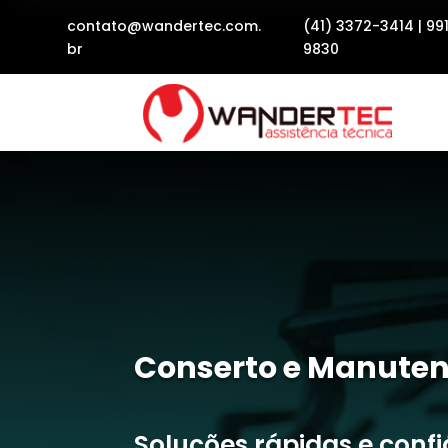
contato@wandertec.com.
(41) 3372-3414
|
99
br
9830
Conserto e Manuten
Soluções rápidas e conf