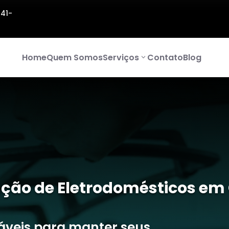
141-
Home
Quem Somos
Serviços
Contato
Blog
ção de Eletrodomésticos em 
iáveis para manter seus