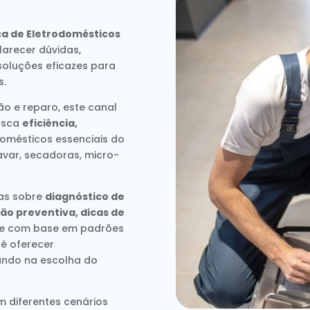
ca de Eletrodomésticos
arecer dúvidas,
soluções eficazes para
s.
o e reparo, este canal
usca
eficiência,
omésticos essenciais do
avar, secadoras, micro-
das sobre
diagnóstico de
ão preventiva, dicas de
re com base em padrões
 é oferecer
liando na escolha do
m diferentes cenários