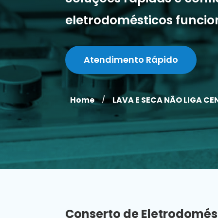
eletrodomésticos funci
Atendimento Rápido
Home
LAVA E SECA NÃO LIGA C
/
Conserto de Eletrodomés