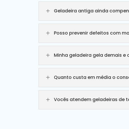
L
Geladeira antiga ainda compen
L
Posso prevenir defeitos com m
L
Minha geladeira gela demais e 
L
Quanto custa em média o conse
L
Vocês atendem geladeiras de 