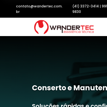
contato@wandertec.com.
(41) 3372-3414
|
99
br
9830
Conserto e Manuten
Soluções rápidas e conf