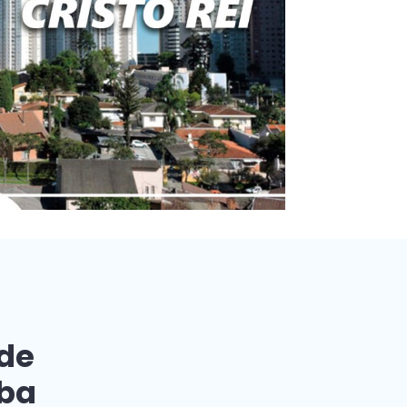
 de
iba