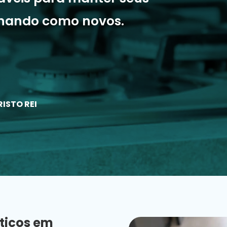
onando como novos.
RISTO REI
ticos em