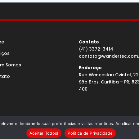
me
Contato
(41) 3372-3414
viços
contato@wandertec.com.
m Somos
Endereço
Rua Wenceslau Cvintal, 22
tato
São Braz, Curitiba – PR, 82
400
elevante, lembrando suas preferências e visitas repetidas. Ao clicar 
olvido por Agência Microsenior | Websites e Posicionamento
Aceitar Todos!
Política de Privacidade