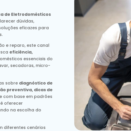
ca de Eletrodomésticos
arecer dúvidas,
soluções eficazes para
s.
o e reparo, este canal
usca
eficiência,
omésticos essenciais do
avar, secadoras, micro-
das sobre
diagnóstico de
ão preventiva, dicas de
re com base em padrões
 é oferecer
liando na escolha do
m diferentes cenários