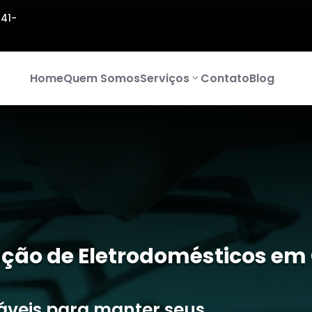
141-
Home
Quem Somos
Serviços
Contato
Blog
ção de Eletrodomésticos em 
iáveis para manter seus