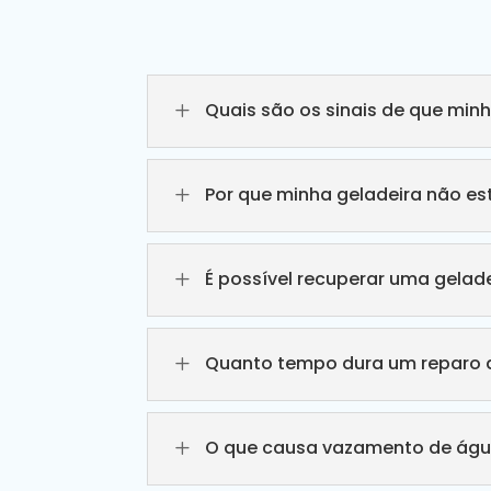
L
Quais são os sinais de que min
L
Por que minha geladeira não e
L
É possível recuperar uma gelade
L
Quanto tempo dura um reparo d
L
O que causa vazamento de águ