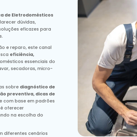
ca de Eletrodomésticos
arecer dúvidas,
soluções eficazes para
s.
o e reparo, este canal
usca
eficiência,
omésticos essenciais do
avar, secadoras, micro-
das sobre
diagnóstico de
ão preventiva, dicas de
re com base em padrões
 é oferecer
liando na escolha do
m diferentes cenários