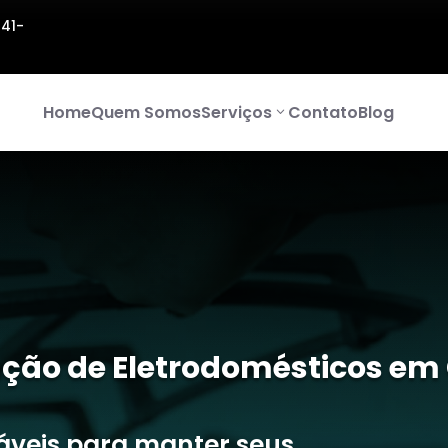
141-
Home
Quem Somos
Serviços
Contato
Blog
ção de Eletrodomésticos em 
iáveis para manter seus