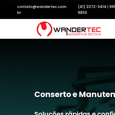
contato@wandertec.com.
(41) 3372-3414
|
99
br
9830
Conserto e Manuten
Soluções rápidas e conf