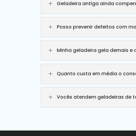
L
Geladeira antiga ainda compen
L
Posso prevenir defeitos com m
L
Minha geladeira gela demais e 
L
Quanto custa em média o conse
L
Vocês atendem geladeiras de 