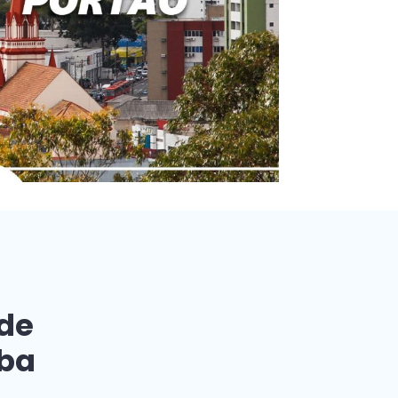
 de
iba