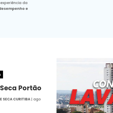
 experiência da
, desempenho e
A
 Seca Portão
 SECA CURITIBA
|
ago