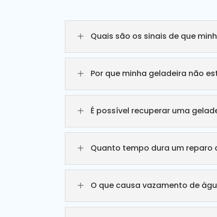
L
Quais são os sinais de que min
L
Por que minha geladeira não e
L
É possível recuperar uma gelade
L
Quanto tempo dura um reparo d
L
O que causa vazamento de águ