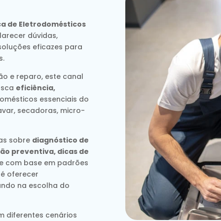
ca de Eletrodomésticos
arecer dúvidas,
soluções eficazes para
s.
o e reparo, este canal
usca
eficiência,
omésticos essenciais do
avar, secadoras, micro-
das sobre
diagnóstico de
ão preventiva, dicas de
re com base em padrões
 é oferecer
liando na escolha do
m diferentes cenários