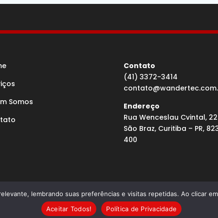
me
Contato
(41) 3372-3414
viços
contato@wandertec.com.
m Somos
Endereço
Rua Wenceslau Cvintal, 22
tato
São Braz, Curitiba – PR, 82
400
elevante, lembrando suas preferências e visitas repetidas. Ao clicar 
olvido por Agência Microsenior | Websites e Posicionamento
Aceitar Todos!
Política de Privacidade