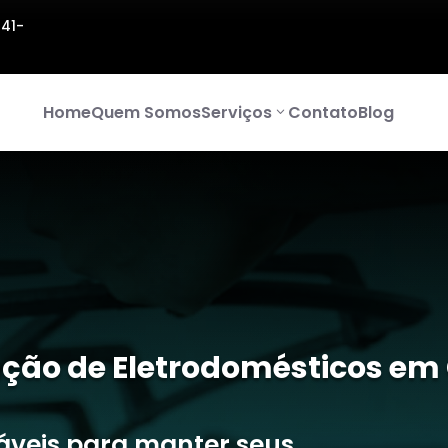
141-
Home
Quem Somos
Serviços
Contato
Blog
ção de Eletrodomésticos em 
iáveis para manter seus