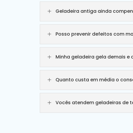
L
Geladeira antiga ainda compen
L
Posso prevenir defeitos com m
L
Minha geladeira gela demais e 
L
Quanto custa em média o conse
L
Vocês atendem geladeiras de 