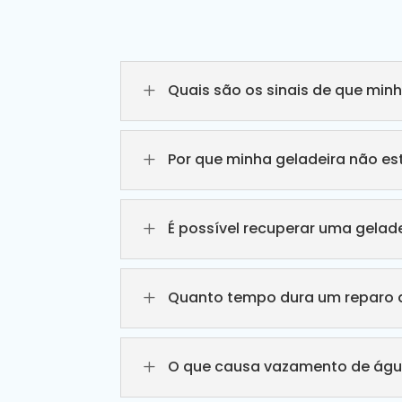
L
Quais são os sinais de que min
L
Por que minha geladeira não e
L
É possível recuperar uma gelade
L
Quanto tempo dura um reparo d
L
O que causa vazamento de águ