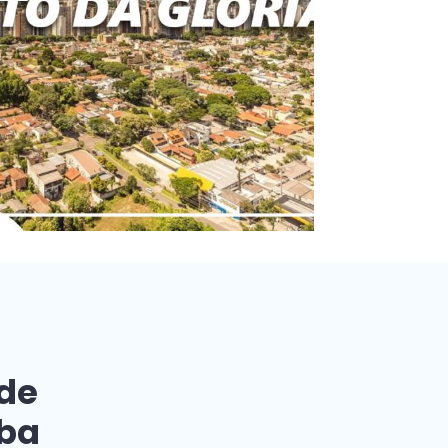
 de
iba