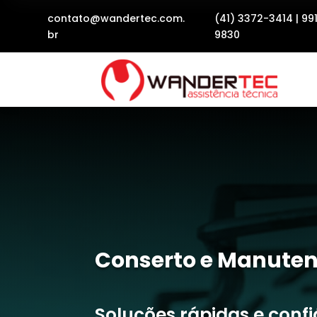
contato@wandertec.com.
(41) 3372-3414
|
99
br
9830
Conserto e Manuten
Soluções rápidas e conf