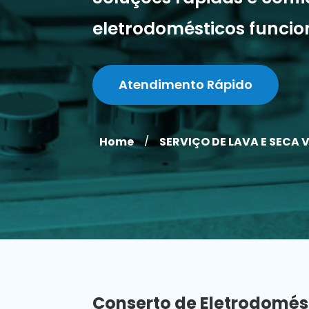
eletrodomésticos funci
Atendimento Rápido
Home
SERVIÇO DE LAVA E SECA V
/
Conserto de Eletrodomés