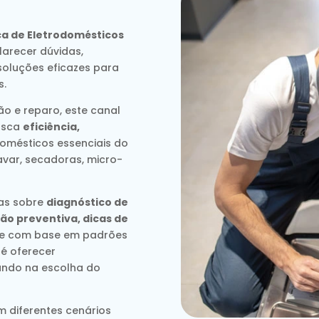
ca de Eletrodomésticos
arecer dúvidas,
soluções eficazes para
s.
o e reparo, este canal
usca
eficiência,
omésticos essenciais do
avar, secadoras, micro-
das sobre
diagnóstico de
ão preventiva, dicas de
re com base em padrões
 é oferecer
liando na escolha do
m diferentes cenários