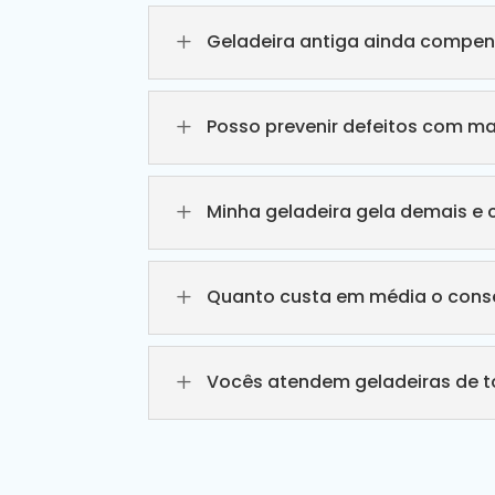
L
Geladeira antiga ainda compen
L
Posso prevenir defeitos com m
L
Minha geladeira gela demais e 
L
Quanto custa em média o conse
L
Vocês atendem geladeiras de 