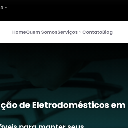
141-
Home
Quem Somos
Serviços
Contato
Blog
ção de Eletrodomésticos em 
iáveis para manter seus