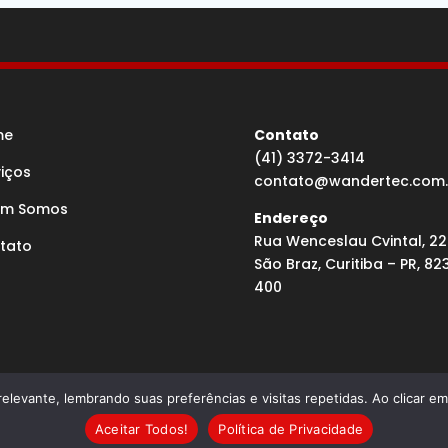
me
Contato
(41) 3372-3414
viços
contato@wandertec.com.
m Somos
Endereço
Rua Wenceslau Cvintal, 22
tato
São Braz, Curitiba – PR, 82
400
elevante, lembrando suas preferências e visitas repetidas. Ao clicar 
olvido por Agência Microsenior | Websites e Posicionamento
Aceitar Todos!
Política de Privacidade