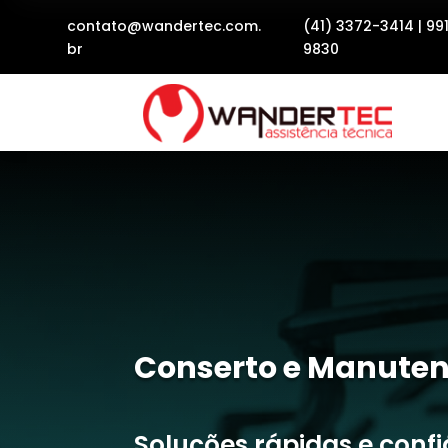
contato@wandertec.com.
(41) 3372-3414
|
99
br
9830
Conserto e Manuten
Soluções rápidas e conf