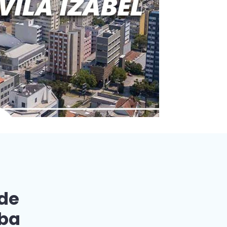
 de
iba