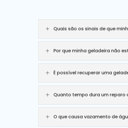
L
Quais são os sinais de que min
L
Por que minha geladeira não e
L
É possível recuperar uma gelade
L
Quanto tempo dura um reparo d
L
O que causa vazamento de águ