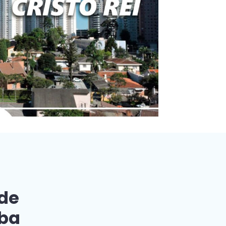
 de
iba