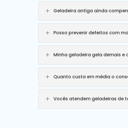
L
Geladeira antiga ainda compen
L
Posso prevenir defeitos com m
L
Minha geladeira gela demais e 
L
Quanto custa em média o conse
L
Vocês atendem geladeiras de 