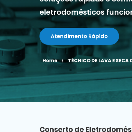
eletrodomésticos funci
Atendimento Rápido
Home
TÉCNICO DE LAVA E SECA 
/
Conserto de Eletrodomés