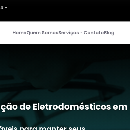
141-
Home
Quem Somos
Serviços
Contato
Blog
ção de Eletrodomésticos em 
iáveis para manter seus