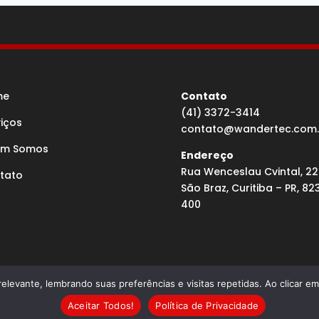
me
Contato
(41) 3372-3414
viços
contato@wandertec.com.
m Somos
Endereço
Rua Wenceslau Cvintal, 22
tato
São Braz, Curitiba – PR, 82
400
elevante, lembrando suas preferências e visitas repetidas. Ao clicar 
olvido por Agência Microsenior | Websites e Posicionamento
Aceitar Todos!
Política de Privacidade