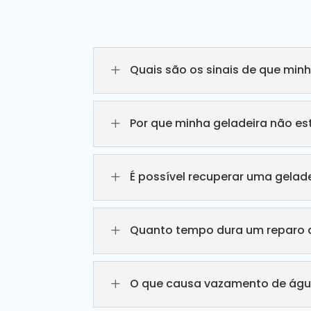
L
Quais são os sinais de que min
L
Por que minha geladeira não e
L
É possível recuperar uma gelade
L
Quanto tempo dura um reparo d
L
O que causa vazamento de águ