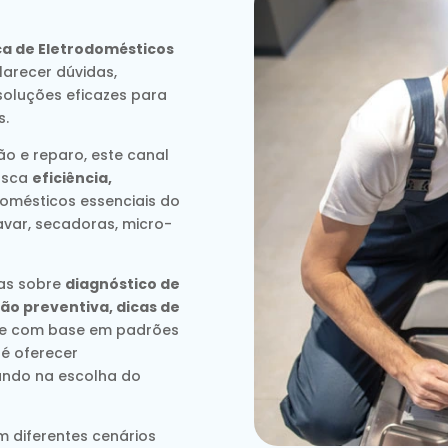
ca de Eletrodomésticos
arecer dúvidas,
soluções eficazes para
s.
o e reparo, este canal
usca
eficiência,
omésticos essenciais do
avar, secadoras, micro-
das sobre
diagnóstico de
ão preventiva, dicas de
re com base em padrões
 é oferecer
liando na escolha do
m diferentes cenários