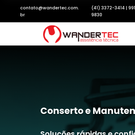
contato@wandertec.com.
(41) 3372-3414
|
99
br
9830
Conserto e Manuten
Soluções rápidas e conf