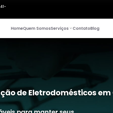
141-
Home
Quem Somos
Serviços
Contato
Blog
ção de Eletrodomésticos em 
iáveis para manter seus