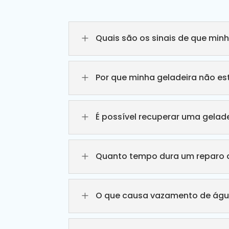
L
Quais são os sinais de que min
L
Por que minha geladeira não e
L
É possível recuperar uma gelade
L
Quanto tempo dura um reparo d
L
O que causa vazamento de águ