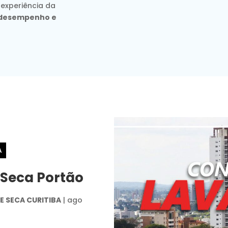
 experiência da
, desempenho e
A
 Seca Portão
 SECA CURITIBA
|
ago