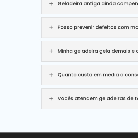
L
Geladeira antiga ainda compen
L
Posso prevenir defeitos com m
L
Minha geladeira gela demais e 
L
Quanto custa em média o conse
L
Vocês atendem geladeiras de 