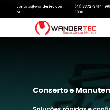
contato@wandertec.com.
(41) 3372-3414
|
99
br
9830
Conserto e Manuten
Soluções rápidas e conf