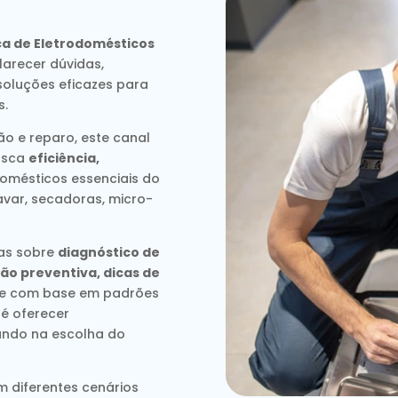
ca de Eletrodomésticos
arecer dúvidas,
soluções eficazes para
s.
o e reparo, este canal
usca
eficiência,
omésticos essenciais do
avar, secadoras, micro-
das sobre
diagnóstico de
ão preventiva, dicas de
re com base em padrões
 é oferecer
liando na escolha do
m diferentes cenários