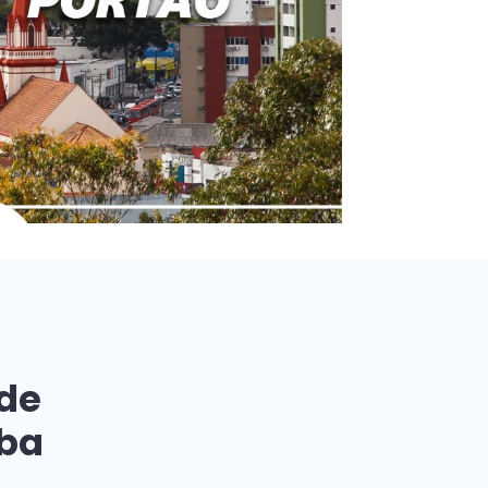
 de
iba