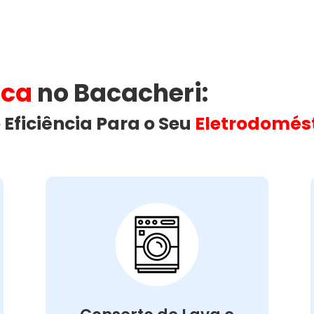
ica
no Bacacheri​:
 Eficiência Para o Seu
Eletrodomés
Conserto de Lava e
Seca:
Nossa equipe está preparada para
resolver defeitos variados, assegurando