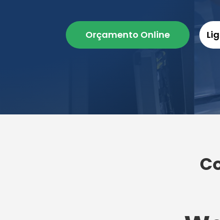
Orçamento Online
Li
Co