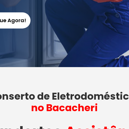
gue Agora!
nserto de Eletrodomésti
no Bacacheri