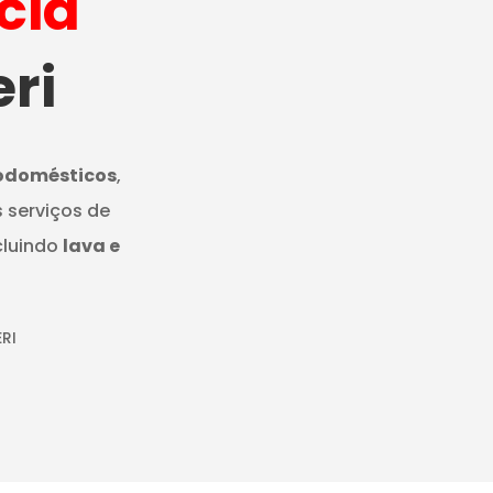
cia
ri
rodomésticos
,
 serviços de
cluindo
lava e
RI