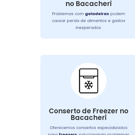
no Bacacheri
garantindo a conservação adequada
dos alimentos.
Problemas com
geladeiras
podem
causar perda de alimentos e gastos
inesperados.
Conserto de
Freezer:
Nossos especialistas estão prontos para
solucionar falhas no sistema de
Conserto de Freezer no
congelamento ou componentes
Bacacheri
elétricos, garantindo o congelamento
adequada dos alimentos.
Oferecemos consertos especializados
para
freezers
, solucionando problemas