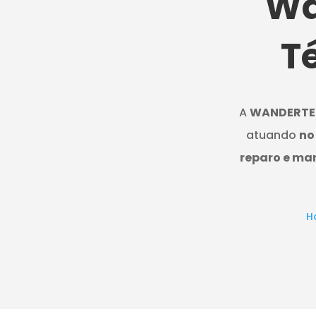
Wa
T
A
WANDERTE
atuando
no
reparo e ma
H