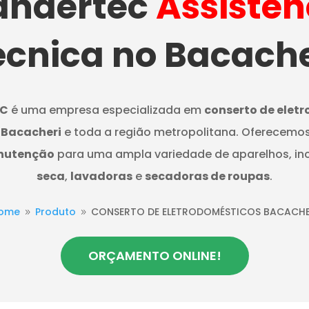
ndertec
Assistên
écnica no Bacache
C
é uma empresa especializada em
conserto de elet
 Bacacheri
e toda a região metropolitana. Oferecemos
nutenção
para uma ampla variedade de aparelhos, in
seca
,
lavadoras
e
secadoras de roupas
.
ome
Produto
CONSERTO DE ELETRODOMÉSTICOS BACACHE
9
9
ORÇAMENTO ONLINE!