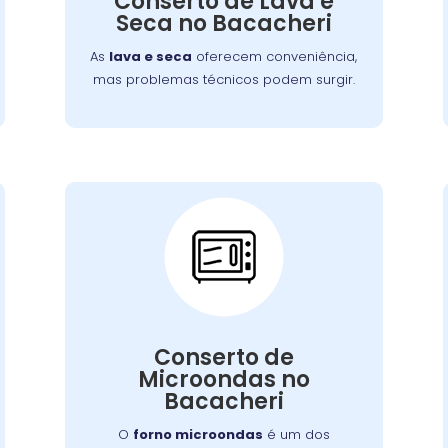
Conserto de Lava e
que você tenha roupas limpas e secas
Seca no Bacacheri
sem complicações.
As
lava e seca
oferecem conveniência,
mas problemas técnicos podem surgir.
Conserto de
Microondas:
Se o seu aparelho apresenta problemas
Conserto de
como falha no aquecimento ou na porta,
Microondas no
nossa equipe está preparada para
Bacacheri
consertá-lo com eficiência, garantindo
sua funcionalidade no dia a dia.
O
forno microondas
é um dos