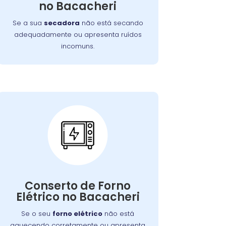
no Bacacheri
garantindo o funcionamento eficiente do
aparelho.
Se a sua
secadora
não está secando
adequadamente ou apresenta ruídos
incomuns.
Conserto de Forno
Elétrico:
Nossos técnicos podem diagnosticar e
Conserto de Forno
reparar o problema, permitindo que
Elétrico no Bacacheri
você continue a preparar suas refeições
favoritas sem interrupções.
Se o seu
forno elétrico
não está
aquecendo corretamente ou apresenta