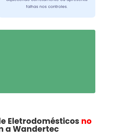
falhas nos controles.
de
Eletrodomésticos
no
 a Wandertec