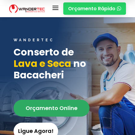
a
Orçamento Rápido

WANDERTEC
Conserto de
Lava e Seca
no
Bacacheri
Orçamento Online
Ligue Agora!