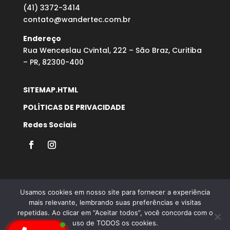
(41) 3372-3414
contato@wandertec.com.br
Endereço
Rua Wenceslau Cvintal, 222 – São Braz, Curitiba
– PR, 82300-400
SITEMAP.HTML
POLÍTICAS DE PRIVACIDADE
Redes Sociais
Usamos cookies em nosso site para fornecer a experiência
mais relevante, lembrando suas preferências e visitas
repetidas. Ao clicar em “Aceitar todos”, você concorda com o
Desenvolvido por Agência Microsenior | Websites e
uso de TODOS os cookies.