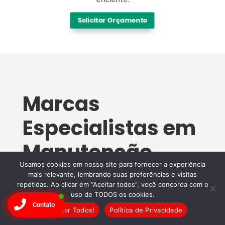
Solicitar Orçamento
Marcas
Especialistas em
Manutenção
Usamos cookies em nosso site para fornecer a experiência
Wandertec
mais relevante, lembrando suas preferências e visitas
repetidas. Ao clicar em “Aceitar todos”, você concorda com o
Assistência
uso de TODOS os cookies.
Contato
Aceitar Todos!
Política de Privacidade
Técnica
no Batel​: