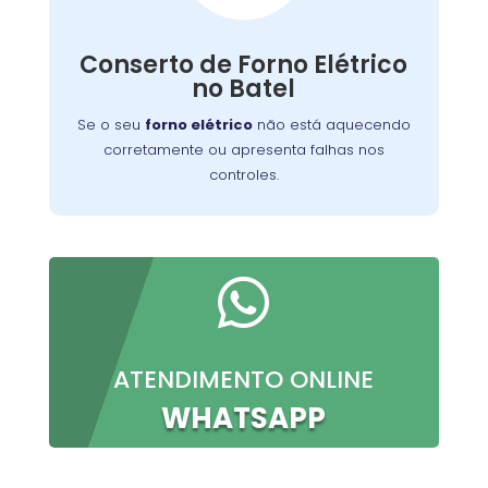
Nossos técnicos podem diagnosticar e reparar
Conserto de Forno Elétrico
o problema, permitindo que você continue a
no Batel
preparar suas refeições favoritas sem
interrupções.
Se o seu
forno elétrico
não está aquecendo
corretamente ou apresenta falhas nos
controles.

ATENDIMENTO ONLINE
WHATSAPP