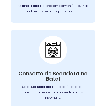
complicações.
As
lava e seca
oferecem conveniência, mas
problemas técnicos podem surgir.
Conserto de Secadora:
Nossos técnicos estão prontos para identificar
Conserto de Secadora no
e corrigir o problema, garantindo o
Batel
funcionamento eficiente do aparelho.
Se a sua
secadora
não está secando
adequadamente ou apresenta ruídos
incomuns.