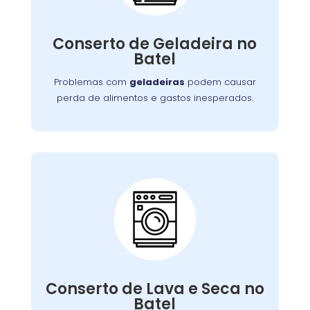
Nossos especialistas estão prontos para
solucionar falhas no sistema de refrigeração
Conserto de Geladeira no
ou componentes elétricos, garantindo a
Batel
conservação adequada dos alimentos.
Problemas com
geladeiras
podem causar
perda de alimentos e gastos inesperados.
Conserto de Lava e
Seca:
Nossa equipe está preparada para resolver
defeitos variados, assegurando que você
Conserto de Lava e Seca no
tenha roupas limpas e secas sem
Batel