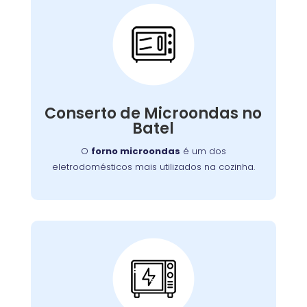
Conserto de
Microondas:
Se o seu aparelho apresenta problemas como
falha no aquecimento ou na porta, nossa
Conserto de Microondas no
equipe está preparada para consertá-lo com
Batel
eficiência, garantindo sua funcionalidade no
dia a dia.
O
forno microondas
é um dos
eletrodomésticos mais utilizados na cozinha.
Conserto de Forno
Elétrico: