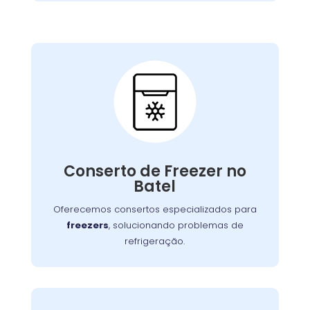
Conserto de Freezer:
Nossos especialistas estão prontos para
solucionar falhas no sistema de congelamento
Conserto de Freezer no
ou componentes elétricos, garantindo o
Batel
congelamento adequada dos alimentos.
Oferecemos consertos especializados para
freezers
, solucionando problemas de
refrigeração.