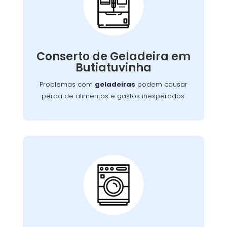
Conserto de
Galadeira:
Nossos especialistas estão prontos para
solucionar falhas no sistema de refrigeração
Conserto de Geladeira em
ou componentes elétricos, garantindo a
Butiatuvinha
conservação adequada dos alimentos.
Problemas com
geladeiras
podem causar
perda de alimentos e gastos inesperados.
Conserto de Lava e
Seca:
Nossa equipe está preparada para resolver