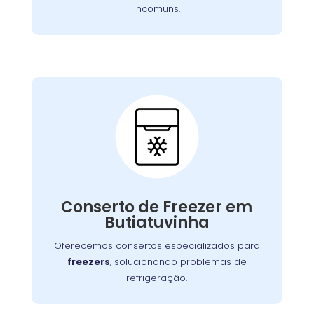
incomuns.
Conserto de Freezer:
Nossos especialistas estão prontos para
solucionar falhas no sistema de congelamento
Conserto de Freezer em
ou componentes elétricos, garantindo o
Butiatuvinha
congelamento adequada dos alimentos.
Oferecemos consertos especializados para
freezers
, solucionando problemas de
refrigeração.