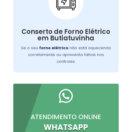
Conserto de Forno
Elétrico:
Nossos técnicos podem diagnosticar e reparar
Conserto de Forno Elétrico
o problema, permitindo que você continue a
em Butiatuvinha
preparar suas refeições favoritas sem
interrupções.
Se o seu
forno elétrico
não está aquecendo
corretamente ou apresenta falhas nos
controles.

ATENDIMENTO ONLINE
WHATSAPP