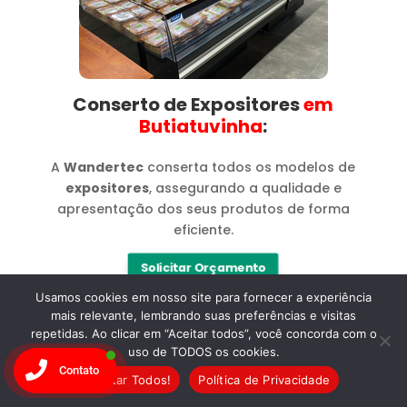
Conserto de Expositores
em
Butiatuvinha​
:
A
Wandertec
conserta todos os modelos de
expositores
, assegurando a qualidade e
apresentação dos seus produtos de forma
eficiente.
Solicitar Orçamento
Usamos cookies em nosso site para fornecer a experiência
mais relevante, lembrando suas preferências e visitas
repetidas. Ao clicar em “Aceitar todos”, você concorda com o
uso de TODOS os cookies.
Contato
Aceitar Todos!
Política de Privacidade