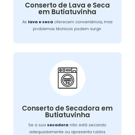
defeitos variados, assegurando que você
Conserto de Lava e Seca
tenha roupas limpas e secas sem
em Butiatuvinha
complicações.
As
lava e seca
oferecem conveniência, mas
problemas técnicos podem surgir.
Conserto de Secadora:
Nossos técnicos estão prontos para identificar
Conserto de Secadora em
e corrigir o problema, garantindo o
Butiatuvinha
funcionamento eficiente do aparelho.
Se a sua
secadora
não está secando
adequadamente ou apresenta ruídos