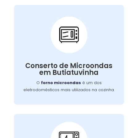
Conserto de
Microondas:
Se o seu aparelho apresenta problemas como
falha no aquecimento ou na porta, nossa
Conserto de Microondas
equipe está preparada para consertá-lo com
em Butiatuvinha
eficiência, garantindo sua funcionalidade no
dia a dia.
O
forno microondas
é um dos
eletrodomésticos mais utilizados na cozinha.