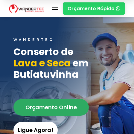
a
Orçamento Rápido

WANDERTEC
Conserto de
Lava e Seca
em
Butiatuvinha
Orçamento Online
Ligue Agora!