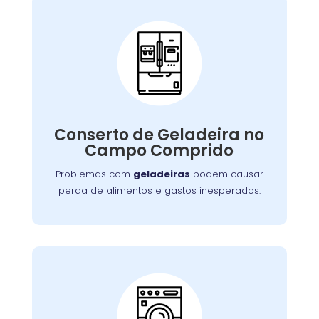
Conserto de
Galadeira:
Nossos especialistas estão prontos para
solucionar falhas no sistema de refrigeração
Conserto de Geladeira no
ou componentes elétricos, garantindo a
Campo Comprido
conservação adequada dos alimentos.
Problemas com
geladeiras
podem causar
perda de alimentos e gastos inesperados.
Conserto de Lava e