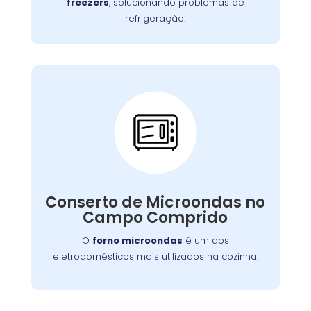
freezers
, solucionando problemas de
refrigeração.
Conserto de
Microondas:
Se o seu aparelho apresenta problemas como
falha no aquecimento ou na porta, nossa
Conserto de Microondas no
equipe está preparada para consertá-lo com
Campo Comprido
eficiência, garantindo sua funcionalidade no
dia a dia.
O
forno microondas
é um dos
eletrodomésticos mais utilizados na cozinha.