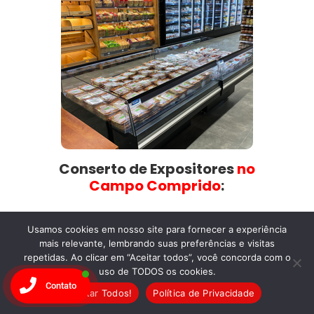
Conserto de Expositores
no
Campo Comprido​
:
A
Wandertec
conserta todos os modelos de
Usamos cookies em nosso site para fornecer a experiência
expositores
, assegurando a qualidade e
mais relevante, lembrando suas preferências e visitas
apresentação dos seus produtos de forma
repetidas. Ao clicar em “Aceitar todos”, você concorda com o
eficiente.
uso de TODOS os cookies.
Contato
Aceitar Todos!
Política de Privacidade
Solicitar Orçamento