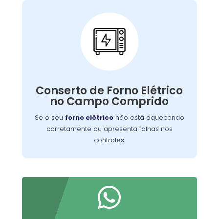
Conserto de Forno
Elétrico:
Nossos técnicos podem diagnosticar e reparar
Conserto de Forno Elétrico
o problema, permitindo que você continue a
no Campo Comprido
preparar suas refeições favoritas sem
interrupções.
Se o seu
forno elétrico
não está aquecendo
corretamente ou apresenta falhas nos
controles.
