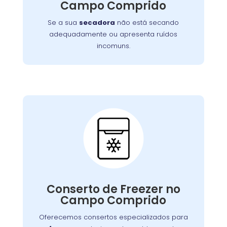
Campo Comprido
funcionamento eficiente do aparelho.
Se a sua
secadora
não está secando
adequadamente ou apresenta ruídos
incomuns.
Conserto de Freezer:
Nossos especialistas estão prontos para
solucionar falhas no sistema de congelamento
Conserto de Freezer no
ou componentes elétricos, garantindo o
Campo Comprido
congelamento adequada dos alimentos.
Oferecemos consertos especializados para