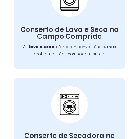
Seca:
Nossa equipe está preparada para resolver
defeitos variados, assegurando que você
Conserto de Lava e Seca no
tenha roupas limpas e secas sem
Campo Comprido
complicações.
As
lava e seca
oferecem conveniência, mas
problemas técnicos podem surgir.
Conserto de Secadora:
Nossos técnicos estão prontos para identificar
Conserto de Secadora no
e corrigir o problema, garantindo o