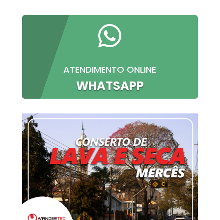

ATENDIMENTO ONLINE
WHATSAPP