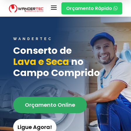
a
Orçamento Rápido

WANDERTEC
Conserto de
Lava e Seca
no
Campo Comprido
Orçamento Online
Ligue Agora!