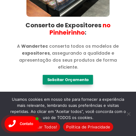
Conserto de Expositores
no
Pinheirinho​
:
A
Wandertec
conserta todos os modelos de
expositores
, assegurando a qualidade e
apresentação dos seus produtos de forma
eficiente.
Solicitar Orçamento
Usamos cookies em nosso site para fornecer a experiência
mais relevante, lembrando suas preferências e visitas
repetidas. Ao clicar em “Aceitar todos”, você concorda com o
uso de TODOS os cookies.
Contato
Marcas
Aceitar Todos!
Política de Privacidade