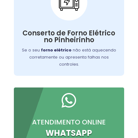
Conserto de Forno
Elétrico:
Nossos técnicos podem diagnosticar e reparar
Conserto de Forno Elétrico
o problema, permitindo que você continue a
no Pinheirinho
preparar suas refeições favoritas sem
interrupções.
Se o seu
forno elétrico
não está aquecendo
corretamente ou apresenta falhas nos
controles.

ATENDIMENTO ONLINE
WHATSAPP