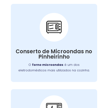
Conserto de
Microondas:
Se o seu aparelho apresenta problemas como
falha no aquecimento ou na porta, nossa
Conserto de Microondas no
equipe está preparada para consertá-lo com
Pinheirinho
eficiência, garantindo sua funcionalidade no
dia a dia.
O
forno microondas
é um dos
eletrodomésticos mais utilizados na cozinha.