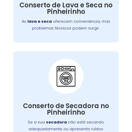
defeitos variados, assegurando que você
Conserto de Lava e Seca no
tenha roupas limpas e secas sem
Pinheirinho
complicações.
As
lava e seca
oferecem conveniência, mas
problemas técnicos podem surgir.
Conserto de Secadora:
Nossos técnicos estão prontos para identificar
Conserto de Secadora no
e corrigir o problema, garantindo o
Pinheirinho
funcionamento eficiente do aparelho.
Se a sua
secadora
não está secando
adequadamente ou apresenta ruídos