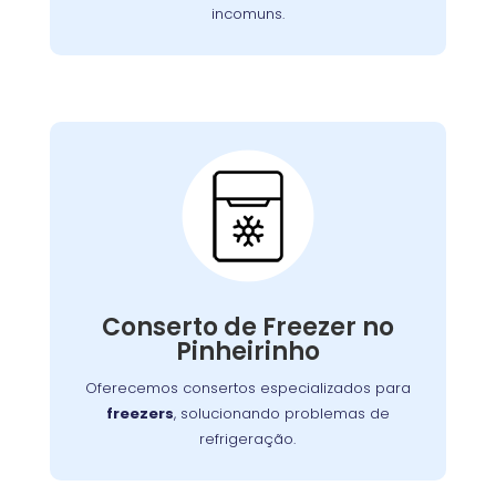
incomuns.
Conserto de Freezer:
Nossos especialistas estão prontos para
solucionar falhas no sistema de congelamento
Conserto de Freezer no
ou componentes elétricos, garantindo o
Pinheirinho
congelamento adequada dos alimentos.
Oferecemos consertos especializados para
freezers
, solucionando problemas de
refrigeração.