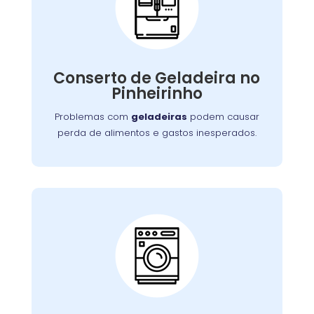
Conserto de
Galadeira:
Nossos especialistas estão prontos para
solucionar falhas no sistema de refrigeração
Conserto de Geladeira no
ou componentes elétricos, garantindo a
Pinheirinho
conservação adequada dos alimentos.
Problemas com
geladeiras
podem causar
perda de alimentos e gastos inesperados.
Conserto de Lava e
Seca:
Nossa equipe está preparada para resolver