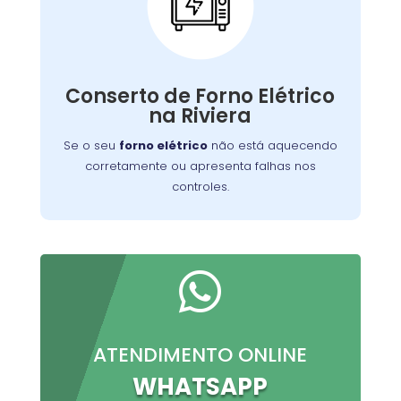
Conserto de Forno
Elétrico:
Nossos técnicos podem diagnosticar e reparar
Conserto de Forno Elétrico
o problema, permitindo que você continue a
na Riviera
preparar suas refeições favoritas sem
interrupções.
Se o seu
forno elétrico
não está aquecendo
corretamente ou apresenta falhas nos
controles.

ATENDIMENTO ONLINE
WHATSAPP