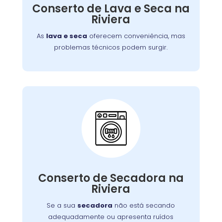
defeitos variados, assegurando que você
Conserto de Lava e Seca na
tenha roupas limpas e secas sem
Riviera
complicações.
As
lava e seca
oferecem conveniência, mas
problemas técnicos podem surgir.
Conserto de Secadora:
Nossos técnicos estão prontos para identificar
Conserto de Secadora na
e corrigir o problema, garantindo o
Riviera
funcionamento eficiente do aparelho.
Se a sua
secadora
não está secando
adequadamente ou apresenta ruídos