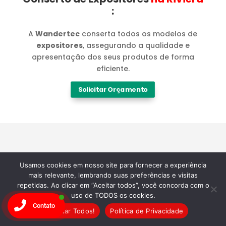
:
A
Wandertec
conserta todos os modelos de
expositores
, assegurando a qualidade e
apresentação dos seus produtos de forma
eficiente.
Solicitar Orçamento
Marcas
Usamos cookies em nosso site para fornecer a experiência
mais relevante, lembrando suas preferências e visitas
repetidas. Ao clicar em “Aceitar todos”, você concorda com o
Especialistas em
uso de TODOS os cookies.
Contato
Aceitar Todos!
Política de Privacidade
Manutenção