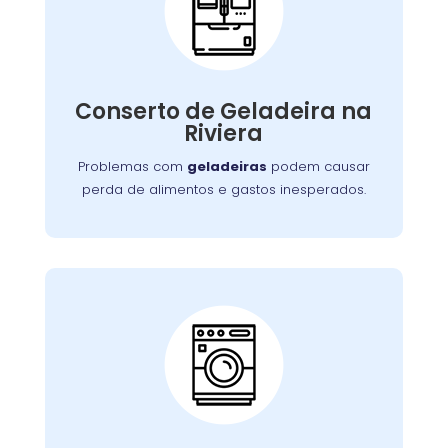
Conserto de
Galadeira:
Nossos especialistas estão prontos para
solucionar falhas no sistema de refrigeração
Conserto de Geladeira na
ou componentes elétricos, garantindo a
Riviera
conservação adequada dos alimentos.
Problemas com
geladeiras
podem causar
perda de alimentos e gastos inesperados.
Conserto de Lava e
Seca:
Nossa equipe está preparada para resolver