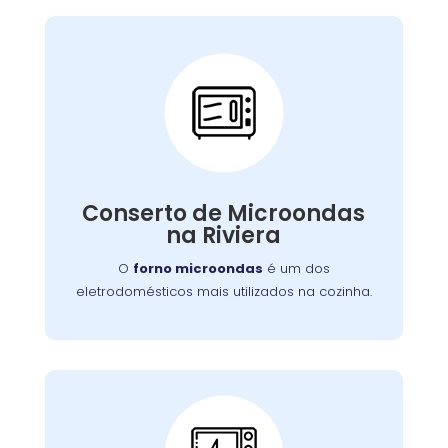
Conserto de
Microondas:
Se o seu aparelho apresenta problemas como
falha no aquecimento ou na porta, nossa
Conserto de Microondas
equipe está preparada para consertá-lo com
na Riviera
eficiência, garantindo sua funcionalidade no
dia a dia.
O
forno microondas
é um dos
eletrodomésticos mais utilizados na cozinha.