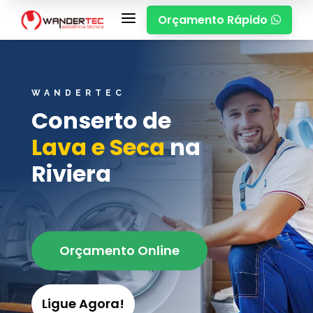
a
Orçamento Rápido

WANDERTEC
Conserto de
Lava e Seca
na
Riviera
Orçamento Online
Ligue Agora!