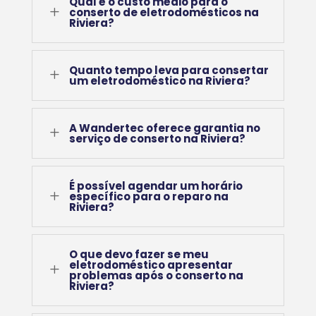
Qual é o custo médio para o
L
conserto de eletrodomésticos na
Riviera?
Quanto tempo leva para consertar
L
um eletrodoméstico na Riviera?
A Wandertec oferece garantia no
L
serviço de conserto na Riviera?
É possível agendar um horário
L
específico para o reparo na
Riviera?
O que devo fazer se meu
eletrodoméstico apresentar
L
problemas após o conserto na
Riviera?