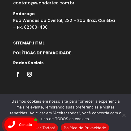
contato@wandertec.com.br
Endereço
Rua Wenceslau Cvintal, 222 – São Braz, Curitiba
– PR, 82300-400
SITEMAP.HTML
POLÍTICAS DE PRIVACIDADE
Redes Sociais
Usamos cookies em nosso site para fornecer a experiência
mais relevante, lembrando suas preferências e visitas
repetidas. Ao clicar em “Aceitar todos”, você concorda com o
Desenvolvido por Agência Microsenior | Websites e
uso de TODOS os cookies.
Posicionamento Google
Contato
Aceitar Todos!
Política de Privacidade