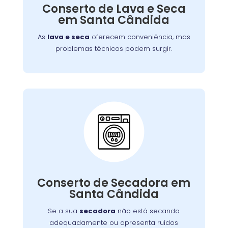
defeitos variados, assegurando que você
Conserto de Lava e Seca
tenha roupas limpas e secas sem
em Santa Cândida
complicações.
As
lava e seca
oferecem conveniência, mas
problemas técnicos podem surgir.
Conserto de Secadora:
Nossos técnicos estão prontos para identificar
Conserto de Secadora em
e corrigir o problema, garantindo o
Santa Cândida
funcionamento eficiente do aparelho.
Se a sua
secadora
não está secando
adequadamente ou apresenta ruídos