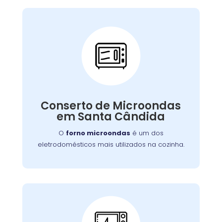
Conserto de
Microondas:
Se o seu aparelho apresenta problemas como
falha no aquecimento ou na porta, nossa
Conserto de Microondas
equipe está preparada para consertá-lo com
em Santa Cândida
eficiência, garantindo sua funcionalidade no
dia a dia.
O
forno microondas
é um dos
eletrodomésticos mais utilizados na cozinha.