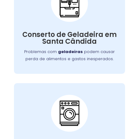
Conserto de
Galadeira:
Nossos especialistas estão prontos para
solucionar falhas no sistema de refrigeração
Conserto de Geladeira em
ou componentes elétricos, garantindo a
Santa Cândida
conservação adequada dos alimentos.
Problemas com
geladeiras
podem causar
perda de alimentos e gastos inesperados.
Conserto de Lava e
Seca:
Nossa equipe está preparada para resolver