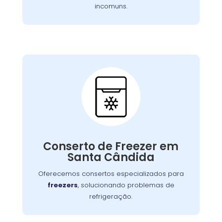
incomuns.
Conserto de Freezer:
Nossos especialistas estão prontos para
solucionar falhas no sistema de congelamento
Conserto de Freezer em
ou componentes elétricos, garantindo o
Santa Cândida
congelamento adequada dos alimentos.
Oferecemos consertos especializados para
freezers
, solucionando problemas de
refrigeração.