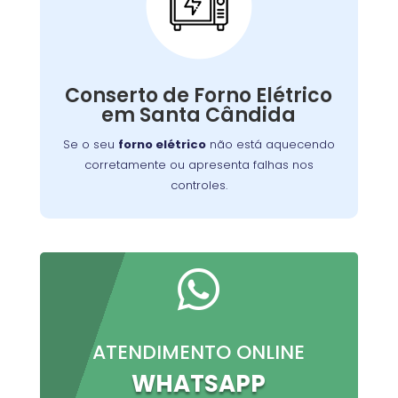
Conserto de Forno
Elétrico:
Nossos técnicos podem diagnosticar e reparar
Conserto de Forno Elétrico
o problema, permitindo que você continue a
em Santa Cândida
preparar suas refeições favoritas sem
interrupções.
Se o seu
forno elétrico
não está aquecendo
corretamente ou apresenta falhas nos
controles.

ATENDIMENTO ONLINE
WHATSAPP