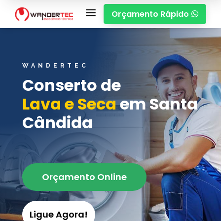
a
Orçamento Rápido

WANDERTEC
Conserto de
Lava e Seca
em Santa
Cândida
Orçamento Online
Ligue Agora!