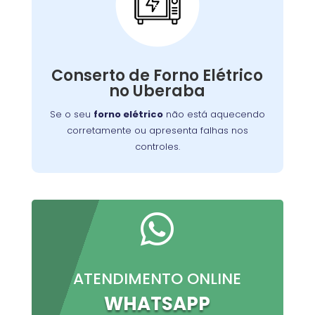
Conserto de Forno
Elétrico:
Nossos técnicos podem diagnosticar e reparar
Conserto de Forno Elétrico
o problema, permitindo que você continue a
no Uberaba
preparar suas refeições favoritas sem
interrupções.
Se o seu
forno elétrico
não está aquecendo
corretamente ou apresenta falhas nos
controles.

ATENDIMENTO ONLINE
WHATSAPP