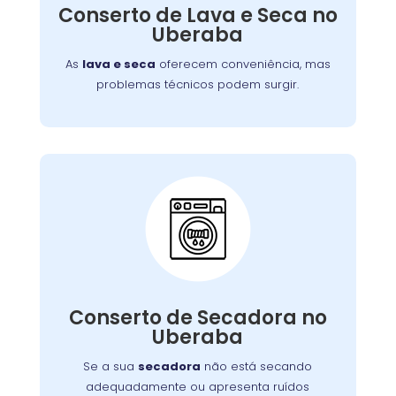
defeitos variados, assegurando que você
Conserto de Lava e Seca no
tenha roupas limpas e secas sem
Uberaba
complicações.
As
lava e seca
oferecem conveniência, mas
problemas técnicos podem surgir.
Conserto de Secadora:
Nossos técnicos estão prontos para identificar
Conserto de Secadora no
e corrigir o problema, garantindo o
Uberaba
funcionamento eficiente do aparelho.
Se a sua
secadora
não está secando
adequadamente ou apresenta ruídos