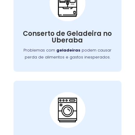
Conserto de
Galadeira:
Nossos especialistas estão prontos para
solucionar falhas no sistema de refrigeração
Conserto de Geladeira no
ou componentes elétricos, garantindo a
Uberaba
conservação adequada dos alimentos.
Problemas com
geladeiras
podem causar
perda de alimentos e gastos inesperados.
Conserto de Lava e
Seca:
Nossa equipe está preparada para resolver