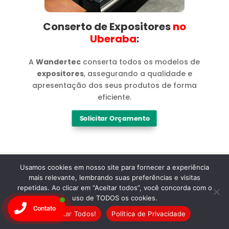
Conserto de Expositores
no
Uberaba​
:
A
Wandertec
conserta todos os modelos de
expositores
, assegurando a qualidade e
apresentação dos seus produtos de forma
eficiente.
Solicitar Orçamento
Usamos cookies em nosso site para fornecer a experiência
mais relevante, lembrando suas preferências e visitas
repetidas. Ao clicar em “Aceitar todos”, você concorda com o
Marcas
uso de TODOS os cookies.
Contato
Aceitar Todos!
Política de Privacidade
Especialistas em