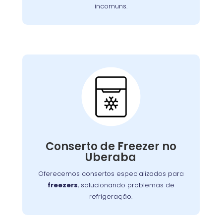
incomuns.
Conserto de Freezer:
Nossos especialistas estão prontos para
solucionar falhas no sistema de congelamento
Conserto de Freezer no
ou componentes elétricos, garantindo o
Uberaba
congelamento adequada dos alimentos.
Oferecemos consertos especializados para
freezers
, solucionando problemas de
refrigeração.