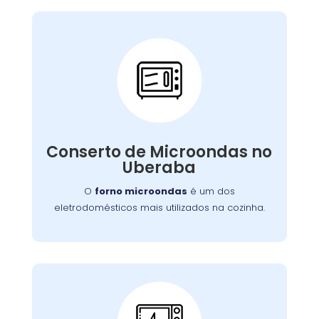
Conserto de
Microondas:
Se o seu aparelho apresenta problemas como
falha no aquecimento ou na porta, nossa
Conserto de Microondas no
equipe está preparada para consertá-lo com
Uberaba
eficiência, garantindo sua funcionalidade no
dia a dia.
O
forno microondas
é um dos
eletrodomésticos mais utilizados na cozinha.