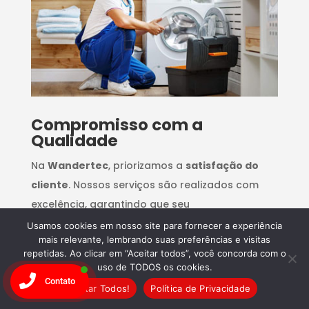
Compromisso com a
Qualidade
Na
Wandertec
, priorizamos a
satisfação do
cliente
. Nossos serviços são realizados com
excelência, garantindo que seu
eletrodoméstico
funcione como novo.
Confie
Usamos cookies em nosso site para fornecer a experiência
mais relevante, lembrando suas preferências e visitas
na Wandertec e agende seu conserto hoje
repetidas. Ao clicar em “Aceitar todos”, você concorda com o
mesmo!
uso de TODOS os cookies.
Contato
Aceitar Todos!
Política de Privacidade