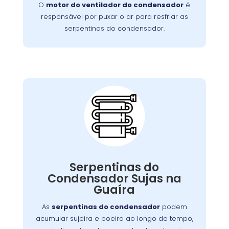
O
motor do ventilador do condensador
é
este problema de forma rápida e eficiente.
responsável por puxar o ar para resfriar as
serpentinas do condensador.
Serpentinas do
Condensador Sujas:
pode ser resolvido com uma
problema
Esse
Serpentinas do
, mas se negligenciado, pode
limpeza regular
Condensador Sujas na
exigir um serviço mais detalhado para
Guaíra
restaurar o funcionamento adequado do
aparelho.
As
serpentinas do condensador
podem
acumular sujeira e poeira ao longo do tempo,