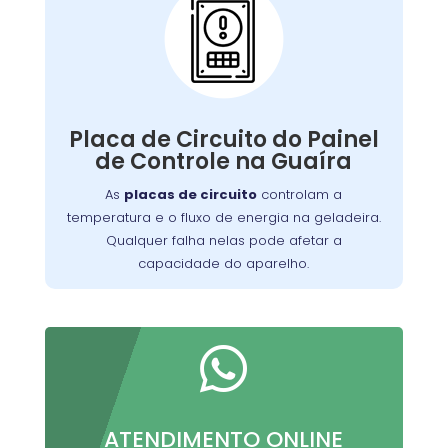
Problemas com a
Placa de Circuito do
Painel de Controle:
Qualquer falha nelas pode afetar a
de manter a
capacidade do aparelho
Placa de Circuito do Painel
Nossa equipe está
temperatura ideal.
de Controle na Guaíra
equipada para diagnosticar e reparar
As
placas de circuito
controlam a
problemas relacionados à placa de
temperatura e o fluxo de energia na geladeira.
, garantindo que sua geladeira
circuito
Qualquer falha nelas pode afetar a
funcione perfeitamente.
capacidade do aparelho.

ATENDIMENTO ONLINE