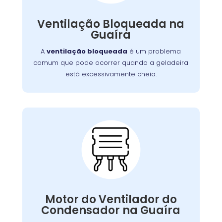
obstruir as ventilações
como também pode
Embora uma simples limpeza
internas.
Ventilação Bloqueada na
, em casos mais
possa resolver a situação
Guaíra
serviço
graves, pode ser necessário um
para limpar ou substituir as
profissional
A
ventilação bloqueada
é um problema
ventilações.
comum que pode ocorrer quando a geladeira
está excessivamente cheia.
Problemas com o
Motor do Ventilador do
Condensador:
, as serpentinas podem
ventilador falhar
Se o
Motor do Ventilador do
comprometendo a eficiência
superaquecer,
Condensador na Guaíra
. Nossa equipe
do resfriamento da geladeira
está capacitada para diagnosticar e reparar