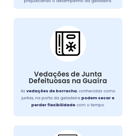
prejudicando o desempenho da geladeira.
Vedações de Junta
Defeituosa:
Se o seu aparelho apresenta problemas como
falha no aquecimento ou na porta, nossa
Vedações de Junta
equipe está preparada para consertá-lo com
Defeituosas na Guaíra
eficiência, garantindo sua funcionalidade no
dia a dia.
As
vedações de borracha
, conhecidas como
juntas, na porta da geladeira
podem secar e
perder flexibilidade
com o tempo.