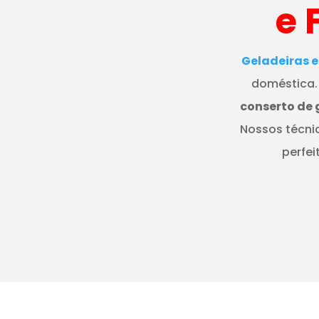
e 
Geladeiras e
doméstica.
conserto de 
Nossos técni
perfe