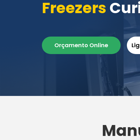
Freezers
Cur
Orçamento Online
Li
Man