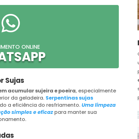

IMENTO ONLINE
ATSAPP
r Sujas
m acumular sujeira e poeira
, especialmente
erior da geladeira.
Serpentinas sujas
ndo a eficiência do resfriamento.
Uma limpeza
ção simples e eficaz
para manter sua
ionamento.
adas