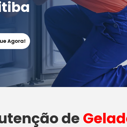
itiba
gue Agora!
utenção
de
Gelad