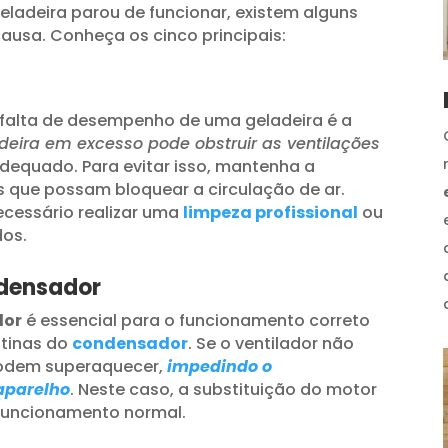
geladeira parou de funcionar, existem alguns
usa. Conheça os cinco principais:
falta de desempenho de uma geladeira é a
deira em excesso pode obstruir as ventilações
 adequado. Para evitar isso, mantenha a
as que possam bloquear a circulação de ar.
ecessário realizar uma
limpeza profissional
ou
dos.
ndensador
dor
é essencial para o funcionamento correto
entinas do
condensador
. Se o ventilador não
 podem superaquecer,
impedindo o
 aparelho
. Neste caso, a substituição do motor
 funcionamento normal.