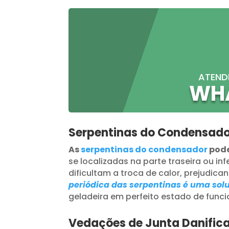
ATEND
WH
Serpentinas do Condensado
As
serpentinas do condensador
pode
se localizadas na parte traseira ou inf
dificultam a troca de calor, prejudica
periódica das serpentinas é uma solu
geladeira em perfeito estado de func
Vedações de Junta Danific