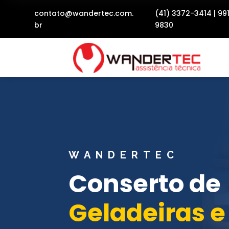
contato@wandertec.com.
(41) 3372-3414
|
99
br
9830
WANDERTEC
Conserto de
Geladeiras e