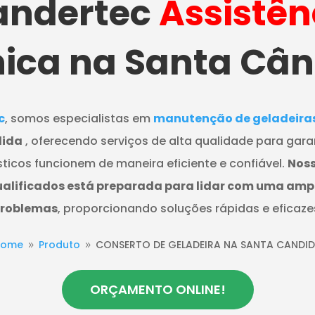
ndertec
Assistên
ica na Santa Câ
c
, somos especialistas em
manutenção de geladeiras 
dida
, oferecendo serviços de alta qualidade para gara
ticos funcionem de maneira eficiente e confiável.
Noss
ualificados está preparada para lidar com uma am
roblemas
, proporcionando soluções rápidas e eficaze
Home
Produto
CONSERTO DE GELADEIRA NA SANTA CANDI
9
9
ORÇAMENTO ONLINE!