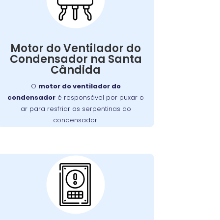
Motor do Ventilador
do Condensador:
, as serpentinas
ventilador falhar
Se o
Motor do Ventilador do
comprometendo
podem superaquecer,
Condensador na Santa
a eficiência do resfriamento da
Cândida
. Nossa equipe está
geladeira
capacitada para diagnosticar e reparar
O
motor do ventilador do
este problema de forma rápida e
condensador
é responsável por puxar o
eficiente.
ar para resfriar as serpentinas do
condensador.
Problemas com a
Placa de Circuito do
Painel de Controle: