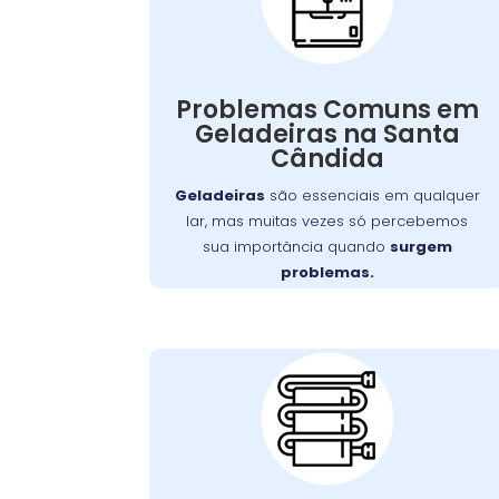
em Geladeiras:
Quando isso acontece, o impacto no seu
dia a dia e no orçamento pode ser
Problemas Comuns em
Wandertec
significativo. Felizmente, a
Geladeiras na Santa
serviços especializados de
oferece
Cândida
para restaurar
conserto de geladeiras
o funcionamento ideal de seus
Geladeiras
são essenciais em qualquer
aparelhos.
lar, mas muitas vezes só percebemos
sua importância quando
surgem
problemas.
Serpentinas do
Condensador
Sujas: