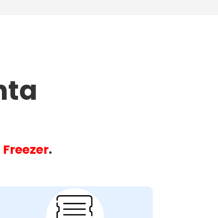
nta
u
Freezer
.
Problemas com o