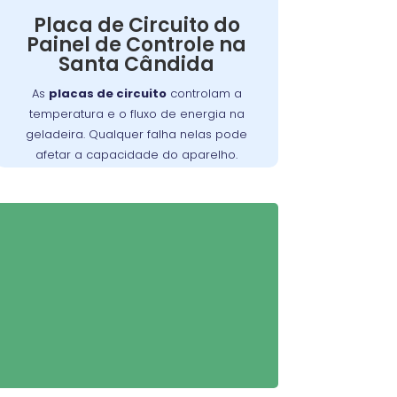
Qualquer falha nelas pode afetar a
Placa de Circuito do
de manter a
capacidade do aparelho
Painel de Controle na
Nossa equipe está
temperatura ideal.
Santa Cândida
equipada para diagnosticar e
reparar problemas relacionados à
As
placas de circuito
controlam a
, garantindo que sua
placa de circuito
temperatura e o fluxo de energia na
geladeira funcione perfeitamente.
geladeira. Qualquer falha nelas pode
afetar a capacidade do aparelho.