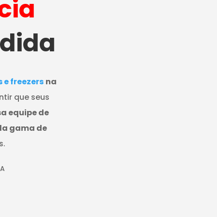
cia
ndida
e freezers
na
ntir que seus
a equipe de
pla gama de
s.
DA