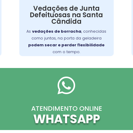
Se o seu aparelho apresenta problemas
Vedações de Junta
como falha no aquecimento ou na porta,
Defeituosas na Santa
nossa equipe está preparada para
Cândida
consertá-lo com eficiência, garantindo
sua funcionalidade no dia a dia.
As
vedações de borracha
, conhecidas
como juntas, na porta da geladeira
podem secar e perder flexibilidade
com o tempo.

ATENDIMENTO ONLINE
WHATSAPP