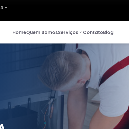
141-
Home
Quem Somos
Serviços
Contato
Blog
A