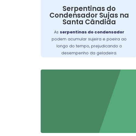
Serpentinas do
pode ser resolvido com
problema
Esse
Condensador Sujas na
, mas se
limpeza regular
uma
Santa Cândida
negligenciado, pode exigir um serviço
mais detalhado para restaurar o
As
serpentinas do condensador
funcionamento adequado do aparelho.
podem acumular sujeira e poeira ao
longo do tempo, prejudicando o
desempenho da geladeira.