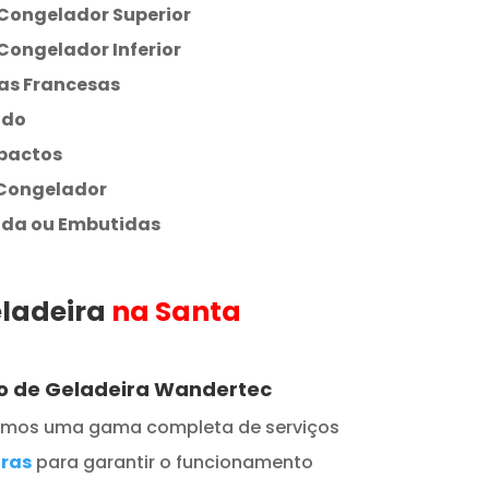
Congelador Superior
Congelador Inferior
as Francesas
ado
pactos
 Congelador
ada ou Embutidas
eladeira
na Santa
to de Geladeira Wandertec
cemos uma gama completa de serviços
iras
para garantir o funcionamento