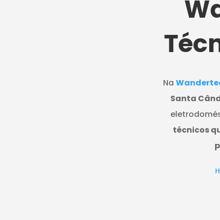
Wa
Técn
Na
Wanderte
Santa Cân
eletrodomés
técnicos q
p