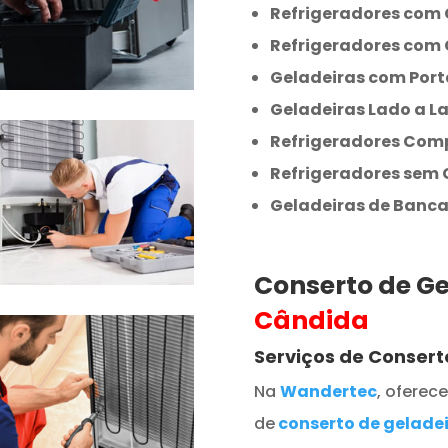
Refrigeradores com 
Refrigeradores com 
Geladeiras com Port
Geladeiras Lado a L
Refrigeradores Com
Refrigeradores sem
Geladeiras de Banc
Conserto de G
Cândida
Serviços de Conser
Na
Wandertec
, ofere
de
conserto de gelade