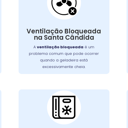
Geladeira
Bloqueada:
Isso não só dificulta o acesso aos
obstruir
alimentos, como também pode
Ventilação Bloqueada
Embora uma
internas.
as ventilações
na Santa Cândida
simples limpeza possa resolver a
A
ventilação bloqueada
é um
, em casos mais graves, pode
situação
problema comum que pode ocorrer
serviço profissional
ser necessário um
quando a geladeira está
para limpar ou substituir as ventilações.
excessivamente cheia.
Vedações de Junta
Defeituosa: