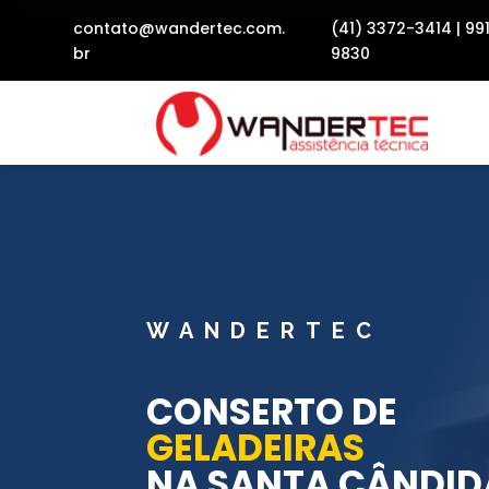
contato@wandertec.com.
(41) 3372-3414
|
99
br
9830
WANDERTEC
CONSERTO DE
GELADEIRAS
NA SANTA CÂNDID