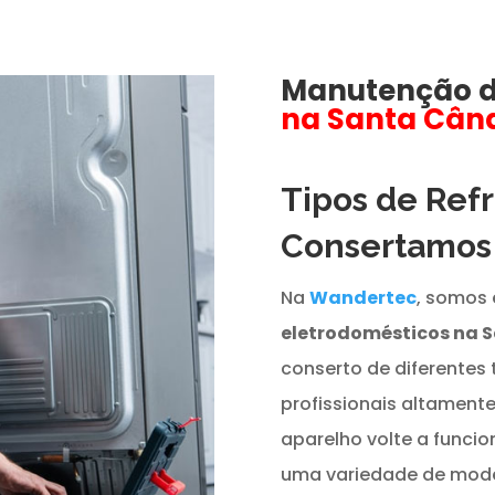
Manutenção 
na Santa Cân
Tipos de Ref
Consertamo
Na
Wandertec
, somos 
eletrodomésticos na 
conserto de diferentes 
profissionais altament
aparelho volte a funci
uma variedade de model