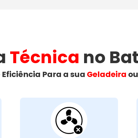
ia
Técnica
no Bate
 Eficiência Para a sua
Geladeira
o
Ventilação da
Geladeira
Bloqueada: