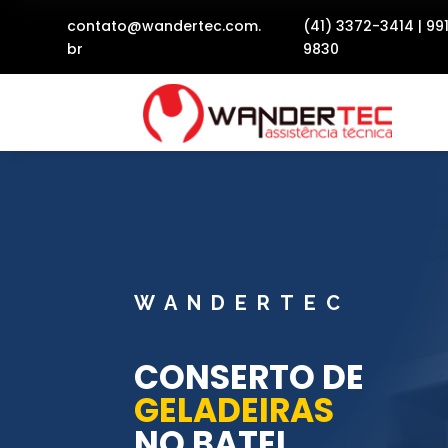
contato@wandertec.com.
(41) 3372-3414
|
99
br
9830
WANDERTEC
CONSERTO DE
GELADEIRAS
NO BATEL