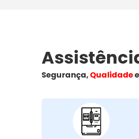
Assistênc
Segurança,
Qualidade
e
Problemas Comuns
em Geladeiras:
Quando isso acontece, o impacto no seu