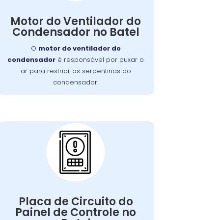
, as serpentinas
ventilador falhar
Se o
comprometendo
podem superaquecer,
Motor do Ventilador do
a eficiência do resfriamento da
Condensador no Batel
. Nossa equipe está
geladeira
O
motor do ventilador do
capacitada para diagnosticar e reparar
condensador
é responsável por puxar o
este problema de forma rápida e
ar para resfriar as serpentinas do
eficiente.
condensador.
Problemas com a
Placa de Circuito do
Painel de Controle:
Qualquer falha nelas pode afetar a
Placa de Circuito do
de manter a
capacidade do aparelho
Painel de Controle no
Nossa equipe está
temperatura ideal.