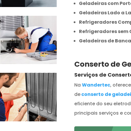
Geladeiras com Port
Geladeiras Lado a L
Refrigeradores Com
Refrigeradores sem
Geladeiras de Banc
Conserto de G
Serviços de Conser
Na
Wandertec
, ofere
de
conserto de gelade
eficiente do seu eletro
principais serviços e 