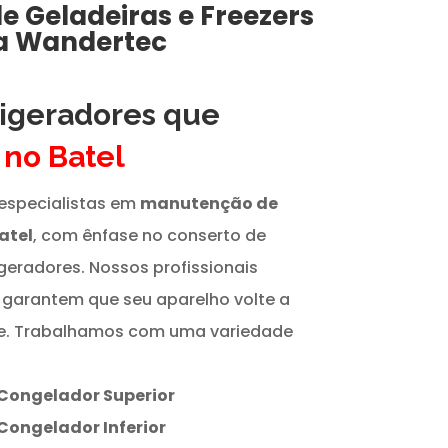
de
Geladeiras e Freezers
a Wandertec
rigeradores que
s
no Batel
especialistas em
manutenção de
atel
, com ênfase no conserto de
igeradores. Nossos profissionais
 garantem que seu aparelho volte a
te. Trabalhamos com uma variedade
Congelador Superior
Congelador Inferior