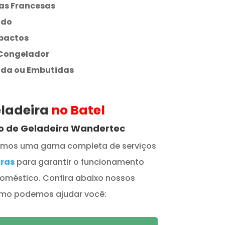
as Francesas
ado
pactos
 Congelador
ada ou Embutidas
eladeira
no Batel
to de Geladeira Wandertec
cemos uma gama completa de serviços
iras
para garantir o funcionamento
doméstico. Confira abaixo nossos
como podemos ajudar você: