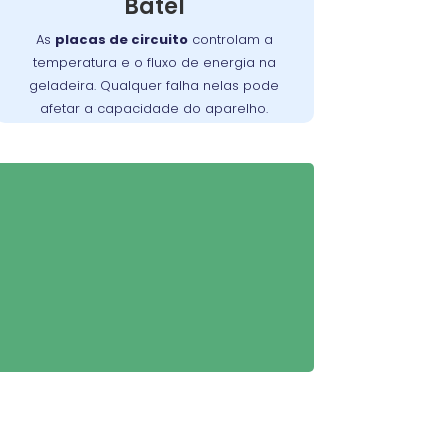
Batel
equipada para diagnosticar e
reparar problemas relacionados à
As
placas de circuito
controlam a
, garantindo que sua
placa de circuito
temperatura e o fluxo de energia na
geladeira funcione perfeitamente.
geladeira. Qualquer falha nelas pode
afetar a capacidade do aparelho.