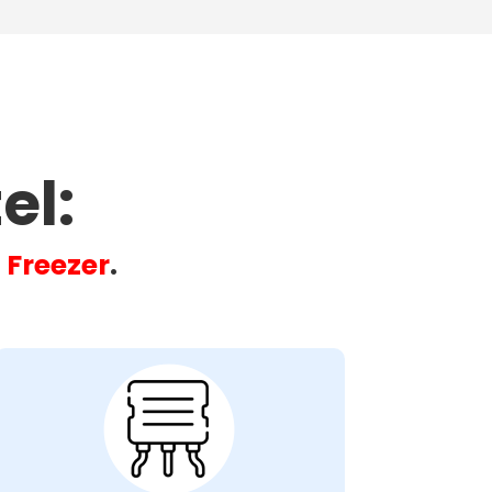
l​:
u
Freezer
.
Problemas com o
Motor do Ventilador
do Condensador: