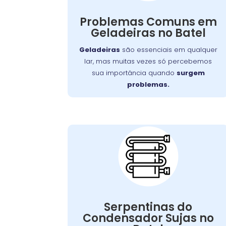
dia a dia e no orçamento pode ser
Problemas Comuns em
Wandertec
significativo. Felizmente, a
Geladeiras no Batel
serviços especializados de
oferece
para restaurar
conserto de geladeiras
Geladeiras
são essenciais em qualquer
o funcionamento ideal de seus
lar, mas muitas vezes só percebemos
aparelhos.
sua importância quando
surgem
problemas.
Serpentinas do
Condensador
Sujas:
Serpentinas do
pode ser resolvido com
problema
Esse
Condensador Sujas no
, mas se
limpeza regular
uma