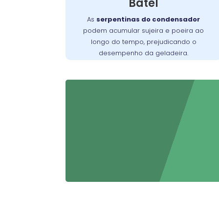
Batel
negligenciado, pode exigir um serviço
mais detalhado para restaurar o
As
serpentinas do condensador
funcionamento adequado do aparelho.
podem acumular sujeira e poeira ao
longo do tempo, prejudicando o
desempenho da geladeira.