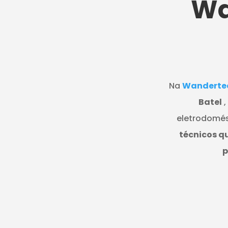
Wa
Na
Wanderte
Batel
,
eletrodomés
técnicos q
p