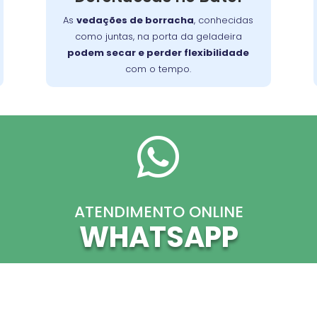
consertá-lo com eficiência, garantindo
As
vedações de borracha
, conhecidas
sua funcionalidade no dia a dia.
como juntas, na porta da geladeira
podem secar e perder flexibilidade
com o tempo.

ATENDIMENTO ONLINE
WHATSAPP