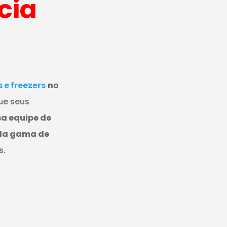
cia
e freezers
no
ue seus
a equipe de
pla gama de
s.