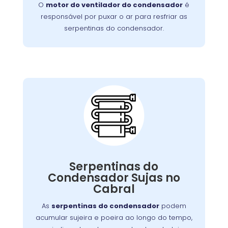
O
motor do ventilador do condensador
é
este problema de forma rápida e eficiente.
responsável por puxar o ar para resfriar as
serpentinas do condensador.
Serpentinas do
Condensador Sujas:
pode ser resolvido com uma
problema
Esse
Serpentinas do
, mas se negligenciado, pode
limpeza regular
Condensador Sujas no
exigir um serviço mais detalhado para
Cabral
restaurar o funcionamento adequado do
aparelho.
As
serpentinas do condensador
podem
acumular sujeira e poeira ao longo do tempo,