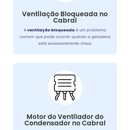
obstruir as ventilações
como também pode
Embora uma simples limpeza
internas.
Ventilação Bloqueada no
, em casos mais
possa resolver a situação
Cabral
serviço
graves, pode ser necessário um
para limpar ou substituir as
profissional
A
ventilação bloqueada
é um problema
ventilações.
comum que pode ocorrer quando a geladeira
está excessivamente cheia.
Problemas com o
Motor do Ventilador do
Condensador:
, as serpentinas podem
ventilador falhar
Se o
Motor do Ventilador do
comprometendo a eficiência
superaquecer,
Condensador no Cabral
. Nossa equipe
do resfriamento da geladeira
está capacitada para diagnosticar e reparar