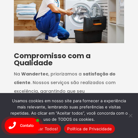
Compromisso com a
Qualidade
Na
Wandertec
, priorizamos a
satisfação do
cliente
. Nossos serviços são realizados com
excelência, garantindo que seu
eletrodoméstico
funcione como novo.
Confie
Usamos cookies em nosso site para fornecer a experiência
mais relevante, lembrando suas preferências e visitas
na Wandertec e agende seu conserto hoje
repetidas. Ao clicar em “Aceitar todos”, você concorda com o
mesmo!
uso de TODOS os cookies.
Contato
Aceitar Todos!
Política de Privacidade