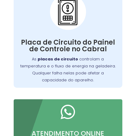
Problemas com a
Placa de Circuito do
Painel de Controle:
Qualquer falha nelas pode afetar a
de manter a
capacidade do aparelho
Placa de Circuito do Painel
Nossa equipe está
temperatura ideal.
de Controle no Cabral
equipada para diagnosticar e reparar
As
placas de circuito
controlam a
problemas relacionados à placa de
temperatura e o fluxo de energia na geladeira.
, garantindo que sua geladeira
circuito
Qualquer falha nelas pode afetar a
funcione perfeitamente.
capacidade do aparelho.

ATENDIMENTO ONLINE