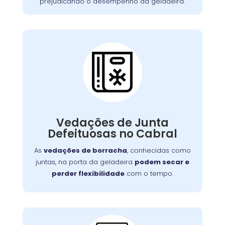
prejudicando o desempenho da geladeira.
Vedações de Junta
Defeituosa:
Se o seu aparelho apresenta problemas como
falha no aquecimento ou na porta, nossa
Vedações de Junta
equipe está preparada para consertá-lo com
Defeituosas no Cabral
eficiência, garantindo sua funcionalidade no
dia a dia.
As
vedações de borracha
, conhecidas como
juntas, na porta da geladeira
podem secar e
perder flexibilidade
com o tempo.