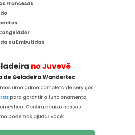
as Francesas
ado
pactos
 Congelador
ada ou Embutidas
eladeira
no Juvevê
to de Geladeira Wandertec
cemos uma gama completa de serviços
iras
para garantir o funcionamento
doméstico. Confira abaixo nossos
como podemos ajudar você: