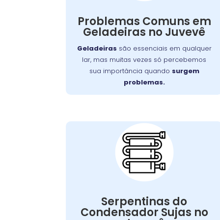
dia a dia e no orçamento pode ser
Problemas Comuns em
Wandertec
significativo. Felizmente, a
Geladeiras no Juvevê
serviços especializados de
oferece
para restaurar
conserto de geladeiras
Geladeiras
são essenciais em qualquer
o funcionamento ideal de seus
lar, mas muitas vezes só percebemos
aparelhos.
sua importância quando
surgem
problemas.
Serpentinas do
Condensador
Sujas:
Serpentinas do
pode ser resolvido com
problema
Esse
Condensador Sujas no
, mas se
limpeza regular
uma