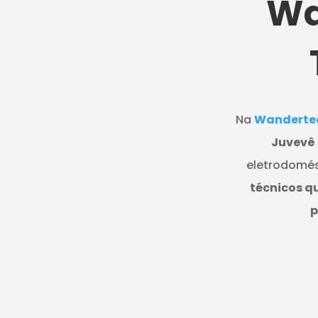
Wa
Na
Wanderte
Juvevê
eletrodomés
técnicos q
p