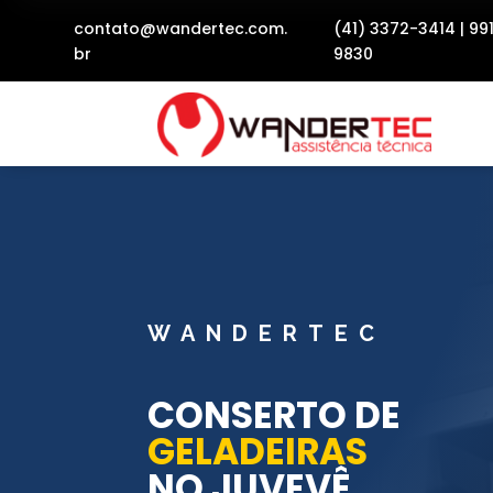
contato@wandertec.com.
(41) 3372-3414
|
99
br
9830
WANDERTEC
CONSERTO DE
GELADEIRAS
NO JUVEVÊ