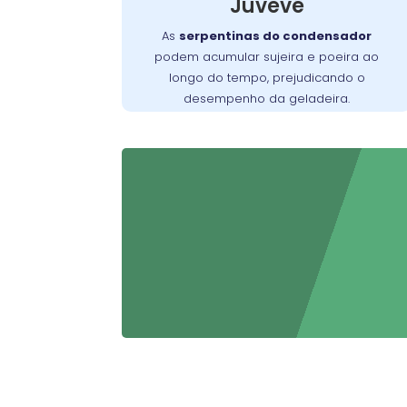
Juvevê
negligenciado, pode exigir um serviço
mais detalhado para restaurar o
As
serpentinas do condensador
funcionamento adequado do aparelho.
podem acumular sujeira e poeira ao
longo do tempo, prejudicando o
desempenho da geladeira.