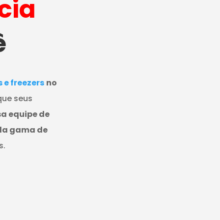
cia
ê
e freezers
no
que seus
a equipe de
pla gama de
s.