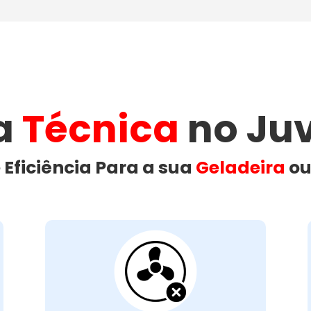
ia
Técnica
no Juv
 Eficiência Para a sua
Geladeira
o
Ventilação da
Geladeira
Bloqueada: