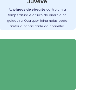
Juvevê
equipada para diagnosticar e
reparar problemas relacionados à
As
placas de circuito
controlam a
, garantindo que sua
placa de circuito
temperatura e o fluxo de energia na
geladeira funcione perfeitamente.
geladeira. Qualquer falha nelas pode
afetar a capacidade do aparelho.