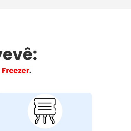
evê​:
u
Freezer
.
Problemas com o
Motor do Ventilador
do Condensador: