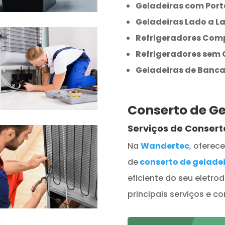
Geladeiras com Port
Geladeiras Lado a L
Refrigeradores Com
Refrigeradores sem
Geladeiras de Banc
Conserto de G
Serviços de Conser
Na
Wandertec
, ofere
de
conserto de gelade
eficiente do seu eletro
principais serviços e 