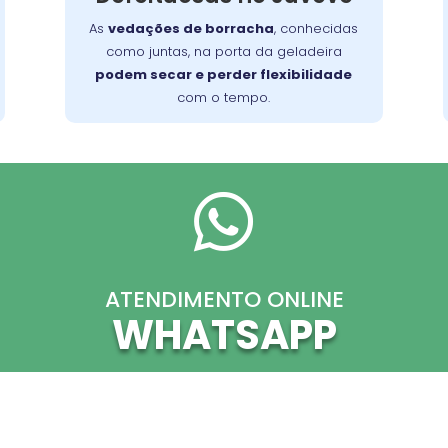
consertá-lo com eficiência, garantindo
As
vedações de borracha
, conhecidas
sua funcionalidade no dia a dia.
como juntas, na porta da geladeira
podem secar e perder flexibilidade
com o tempo.

ATENDIMENTO ONLINE
WHATSAPP