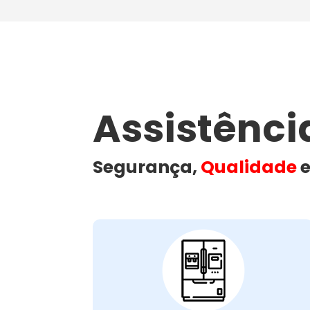
Assistênc
Segurança,
Qualidade
e
Problemas Comuns
em Geladeiras:
Quando isso acontece, o impacto no seu