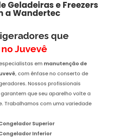
de
Geladeiras e Freezers
 a Wandertec
rigeradores que
s
no Juvevê
especialistas em
manutenção de
Juvevê
, com ênfase no conserto de
igeradores. Nossos profissionais
 garantem que seu aparelho volte a
te. Trabalhamos com uma variedade
Congelador Superior
Congelador Inferior