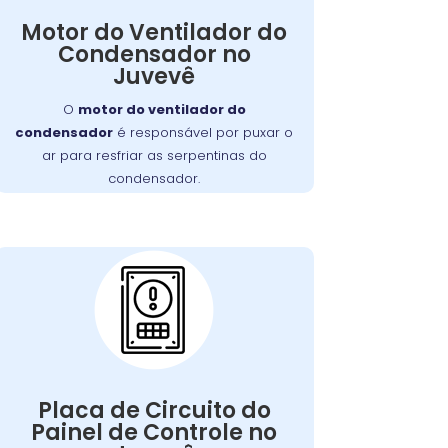
, as serpentinas
ventilador falhar
Se o
Motor do Ventilador do
comprometendo
podem superaquecer,
Condensador no
a eficiência do resfriamento da
Juvevê
. Nossa equipe está
geladeira
capacitada para diagnosticar e reparar
O
motor do ventilador do
este problema de forma rápida e
condensador
é responsável por puxar o
eficiente.
ar para resfriar as serpentinas do
condensador.
Problemas com a
Placa de Circuito do
Painel de Controle:
Qualquer falha nelas pode afetar a
Placa de Circuito do
de manter a
capacidade do aparelho
Painel de Controle no
Nossa equipe está
temperatura ideal.