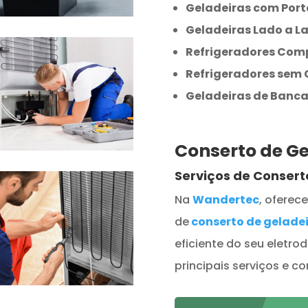
Geladeiras com Port
Geladeiras Lado a L
Refrigeradores Com
Refrigeradores sem
Geladeiras de Banc
Conserto de G
Serviços de Conser
Na
Wandertec
, ofere
de
conserto de gelade
eficiente do seu eletro
principais serviços e 