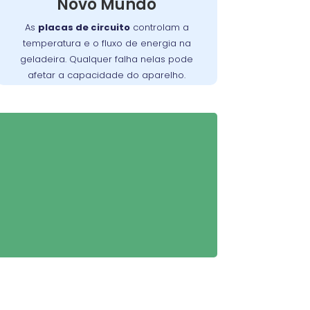
Novo Mundo
equipada para diagnosticar e
reparar problemas relacionados à
As
placas de circuito
controlam a
, garantindo que sua
placa de circuito
temperatura e o fluxo de energia na
geladeira funcione perfeitamente.
geladeira. Qualquer falha nelas pode
afetar a capacidade do aparelho.