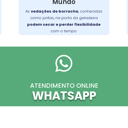
Mundo
consertá-lo com eficiência, garantindo
sua funcionalidade no dia a dia.
As
vedações de borracha
, conhecidas
como juntas, na porta da geladeira
podem secar e perder flexibilidade
com o tempo.

ATENDIMENTO ONLINE
WHATSAPP