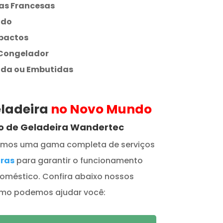
as Francesas
ado
pactos
 Congelador
ada ou Embutidas
eladeira
no Novo Mundo
to de Geladeira Wandertec
cemos uma gama completa de serviços
iras
para garantir o funcionamento
doméstico. Confira abaixo nossos
como podemos ajudar você: