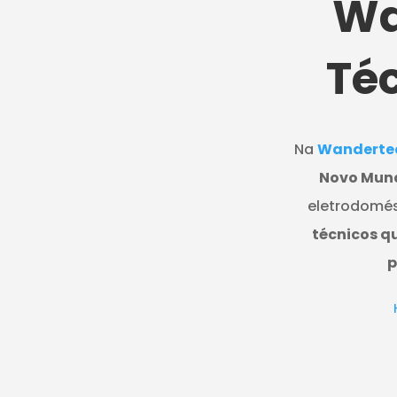
Wa
Té
Na
Wanderte
Novo Mun
eletrodomés
técnicos q
p