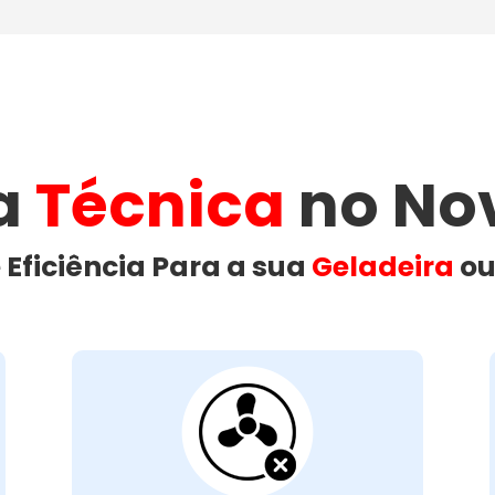
ia
Técnica
no No
 Eficiência Para a sua
Geladeira
o
Ventilação da
Geladeira
Bloqueada: