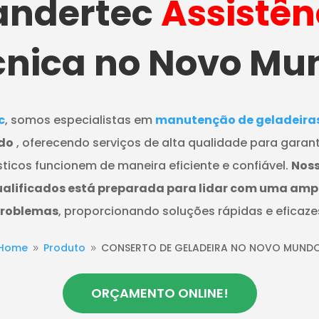
ndertec
Assistên
cnica no Novo Mu
c
, somos especialistas em
manutenção de geladeiras 
do
, oferecendo serviços de alta qualidade para garant
ticos funcionem de maneira eficiente e confiável.
Noss
ualificados está preparada para lidar com uma am
roblemas
, proporcionando soluções rápidas e eficaze
Home
Produto
CONSERTO DE GELADEIRA NO NOVO MUND
9
9
ORÇAMENTO ONLINE!