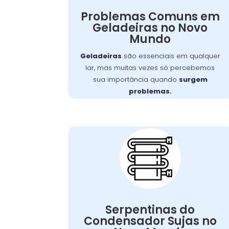
dia a dia e no orçamento pode ser
Problemas Comuns em
Wandertec
significativo. Felizmente, a
Geladeiras no Novo
serviços especializados de
oferece
Mundo
para restaurar
conserto de geladeiras
o funcionamento ideal de seus
Geladeiras
são essenciais em qualquer
aparelhos.
lar, mas muitas vezes só percebemos
sua importância quando
surgem
problemas.
Serpentinas do
Condensador
Sujas:
Serpentinas do
pode ser resolvido com
problema
Esse
Condensador Sujas no
, mas se
limpeza regular
uma