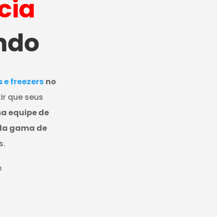
cia
ndo
e freezers
no
ir que seus
a equipe de
pla gama de
s.
O