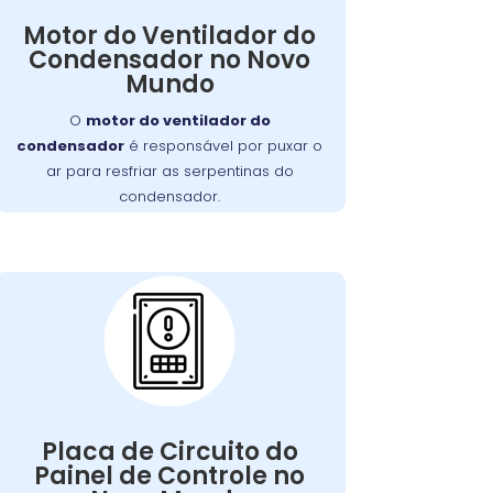
, as serpentinas
ventilador falhar
Se o
Motor do Ventilador do
comprometendo
podem superaquecer,
Condensador no Novo
a eficiência do resfriamento da
Mundo
. Nossa equipe está
geladeira
capacitada para diagnosticar e reparar
O
motor do ventilador do
este problema de forma rápida e
condensador
é responsável por puxar o
eficiente.
ar para resfriar as serpentinas do
condensador.
Problemas com a
Placa de Circuito do
Painel de Controle:
Qualquer falha nelas pode afetar a
Placa de Circuito do
de manter a
capacidade do aparelho
Painel de Controle no
Nossa equipe está
temperatura ideal.