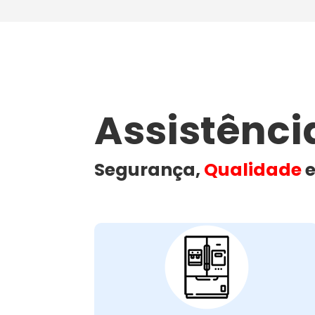
Assistênc
Segurança,
Qualidade
e
Problemas Comuns
em Geladeiras:
Quando isso acontece, o impacto no seu