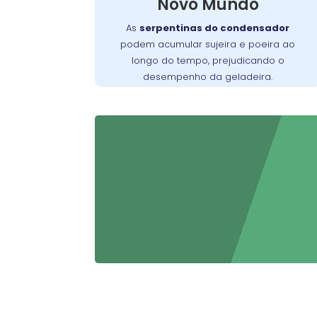
Novo Mundo
negligenciado, pode exigir um serviço
mais detalhado para restaurar o
As
serpentinas do condensador
funcionamento adequado do aparelho.
podem acumular sujeira e poeira ao
longo do tempo, prejudicando o
desempenho da geladeira.