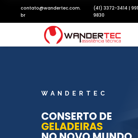
contato@wandertec.com.
(41) 3372-3414
|
99
br
9830
WANDERTEC
CONSERTO DE
GELADEIRAS
NO NOVO MUNDO