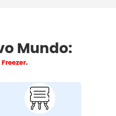
vo Mundo​:
u
Freezer
.
Problemas com o
Motor do Ventilador
do Condensador: