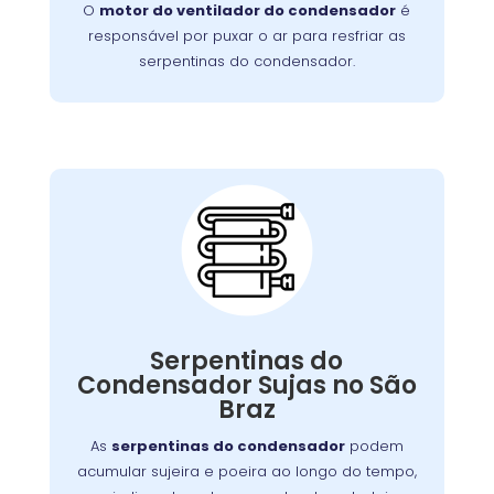
O
motor do ventilador do condensador
é
este problema de forma rápida e eficiente.
responsável por puxar o ar para resfriar as
serpentinas do condensador.
Serpentinas do
Condensador Sujas:
pode ser resolvido com uma
problema
Esse
Serpentinas do
, mas se negligenciado, pode
limpeza regular
Condensador Sujas no São
exigir um serviço mais detalhado para
Braz
restaurar o funcionamento adequado do
aparelho.
As
serpentinas do condensador
podem
acumular sujeira e poeira ao longo do tempo,