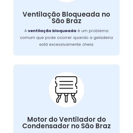
obstruir as ventilações
como também pode
Embora uma simples limpeza
internas.
Ventilação Bloqueada no
, em casos mais
possa resolver a situação
São Braz
serviço
graves, pode ser necessário um
para limpar ou substituir as
profissional
A
ventilação bloqueada
é um problema
ventilações.
comum que pode ocorrer quando a geladeira
está excessivamente cheia.
Problemas com o
Motor do Ventilador do
Condensador:
, as serpentinas podem
ventilador falhar
Se o
Motor do Ventilador do
comprometendo a eficiência
superaquecer,
Condensador no São Braz
. Nossa equipe
do resfriamento da geladeira
está capacitada para diagnosticar e reparar