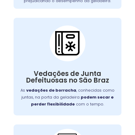
prejudicando o desempenho da geladeira.
Vedações de Junta
Defeituosa:
Se o seu aparelho apresenta problemas como
falha no aquecimento ou na porta, nossa
Vedações de Junta
equipe está preparada para consertá-lo com
Defeituosas no São Braz
eficiência, garantindo sua funcionalidade no
dia a dia.
As
vedações de borracha
, conhecidas como
juntas, na porta da geladeira
podem secar e
perder flexibilidade
com o tempo.