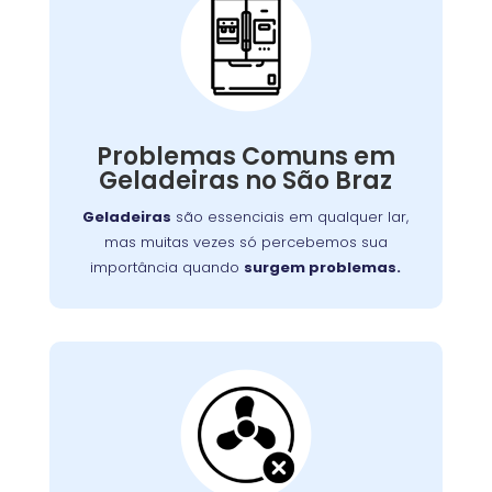
Problemas Comuns
em Geladeiras:
Quando isso acontece, o impacto no seu dia a
dia e no orçamento pode ser significativo.
Problemas Comuns em
serviços
oferece
Wandertec
Felizmente, a
Geladeiras no São Braz
especializados de conserto de geladeiras
para restaurar o funcionamento ideal de seus
Geladeiras
são essenciais em qualquer lar,
aparelhos.
mas muitas vezes só percebemos sua
importância quando
surgem problemas.
Ventilação da
Geladeira Bloqueada:
Isso não só dificulta o acesso aos alimentos,