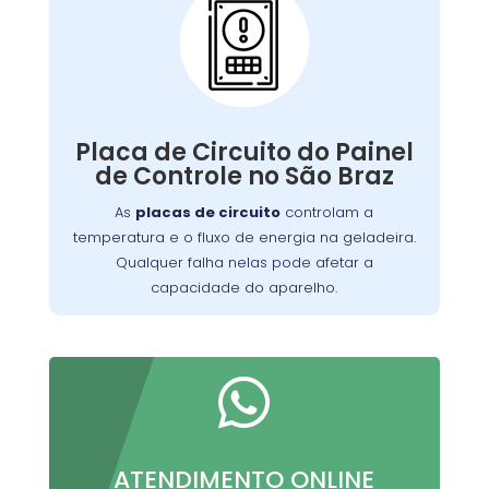
Problemas com a
Placa de Circuito do
Painel de Controle:
Qualquer falha nelas pode afetar a
de manter a
capacidade do aparelho
Placa de Circuito do Painel
Nossa equipe está
temperatura ideal.
de Controle no São Braz
equipada para diagnosticar e reparar
As
placas de circuito
controlam a
problemas relacionados à placa de
temperatura e o fluxo de energia na geladeira.
, garantindo que sua geladeira
circuito
Qualquer falha nelas pode afetar a
funcione perfeitamente.
capacidade do aparelho.

ATENDIMENTO ONLINE