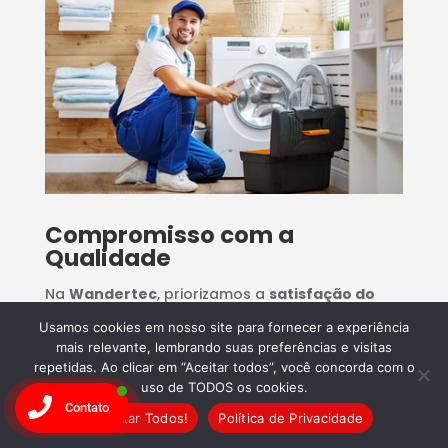
Compromisso com a
Qualidade
Na
Wandertec
, priorizamos a
satisfação do
cliente
. Nossos serviços são realizados com
Usamos cookies em nosso site para fornecer a experiência
mais relevante, lembrando suas preferências e visitas
excelência, garantindo que seu
repetidas. Ao clicar em “Aceitar todos”, você concorda com o
eletrodoméstico
funcione como novo.
Confie
uso de TODOS os cookies.
na Wandertec e agende seu conserto hoje
Contato
Aceitar Todos!
Política de Privacidade
mesmo!