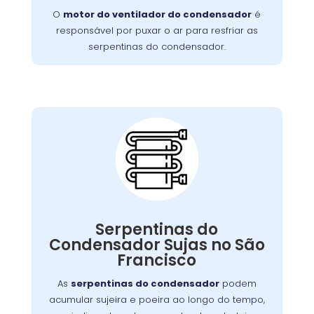
O
motor do ventilador do condensador
é
este problema de forma rápida e eficiente.
responsável por puxar o ar para resfriar as
serpentinas do condensador.
Serpentinas do
Condensador Sujas:
pode ser resolvido com uma
problema
Esse
Serpentinas do
, mas se negligenciado, pode
limpeza regular
Condensador Sujas no São
exigir um serviço mais detalhado para
Francisco
restaurar o funcionamento adequado do
aparelho.
As
serpentinas do condensador
podem
acumular sujeira e poeira ao longo do tempo,