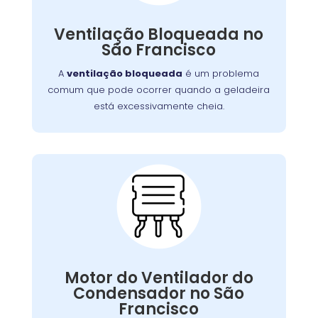
obstruir as ventilações
como também pode
Embora uma simples limpeza
internas.
Ventilação Bloqueada no
, em casos mais
possa resolver a situação
São Francisco
serviço
graves, pode ser necessário um
para limpar ou substituir as
profissional
A
ventilação bloqueada
é um problema
ventilações.
comum que pode ocorrer quando a geladeira
está excessivamente cheia.
Problemas com o
Motor do Ventilador do
Condensador:
, as serpentinas podem
ventilador falhar
Se o
Motor do Ventilador do
comprometendo a eficiência
superaquecer,
Condensador no São
. Nossa equipe
do resfriamento da geladeira
Francisco
está capacitada para diagnosticar e reparar