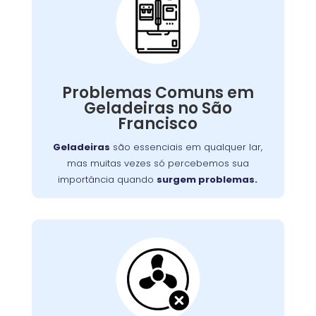
Problemas Comuns
em Geladeiras:
Quando isso acontece, o impacto no seu dia a
dia e no orçamento pode ser significativo.
Problemas Comuns em
serviços
oferece
Wandertec
Felizmente, a
Geladeiras no São
especializados de conserto de geladeiras
Francisco
para restaurar o funcionamento ideal de seus
aparelhos.
Geladeiras
são essenciais em qualquer lar,
mas muitas vezes só percebemos sua
importância quando
surgem problemas.
Ventilação da
Geladeira Bloqueada:
Isso não só dificulta o acesso aos alimentos,