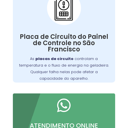
Problemas com a
Placa de Circuito do
Painel de Controle:
Qualquer falha nelas pode afetar a
Placa de Circuito do Painel
de manter a
capacidade do aparelho
de Controle no São
Nossa equipe está
temperatura ideal.
Francisco
equipada para diagnosticar e reparar
problemas relacionados à placa de
As
placas de circuito
controlam a
, garantindo que sua geladeira
circuito
temperatura e o fluxo de energia na geladeira.
funcione perfeitamente.
Qualquer falha nelas pode afetar a
capacidade do aparelho.

ATENDIMENTO ONLINE