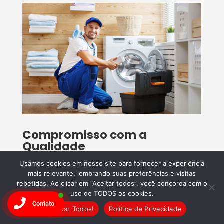
Compromisso com a
Qualidade
Na
Wandertec
, priorizamos a
satisfação do
Usamos cookies em nosso site para fornecer a experiência
mais relevante, lembrando suas preferências e visitas
cliente
. Nossos serviços são realizados com
repetidas. Ao clicar em “Aceitar todos”, você concorda com o
excelência, garantindo que seu
uso de TODOS os cookies.
Contato
eletrodoméstico
funcione como novo.
Confie
Aceitar Todos!
Política de Privacidade
na Wandertec e agende seu conserto hoje