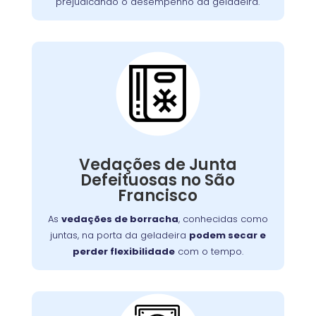
prejudicando o desempenho da geladeira.
Vedações de Junta
Defeituosa:
Se o seu aparelho apresenta problemas como
Vedações de Junta
falha no aquecimento ou na porta, nossa
Defeituosas no São
equipe está preparada para consertá-lo com
Francisco
eficiência, garantindo sua funcionalidade no
dia a dia.
As
vedações de borracha
, conhecidas como
juntas, na porta da geladeira
podem secar e
perder flexibilidade
com o tempo.