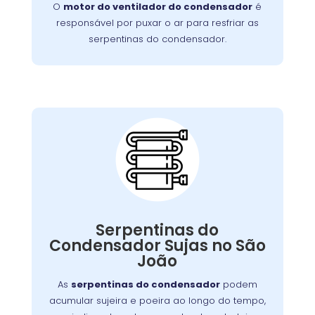
O
motor do ventilador do condensador
é
este problema de forma rápida e eficiente.
responsável por puxar o ar para resfriar as
serpentinas do condensador.
Serpentinas do
Condensador Sujas:
pode ser resolvido com uma
problema
Esse
Serpentinas do
, mas se negligenciado, pode
limpeza regular
Condensador Sujas no São
exigir um serviço mais detalhado para
João
restaurar o funcionamento adequado do
aparelho.
As
serpentinas do condensador
podem
acumular sujeira e poeira ao longo do tempo,