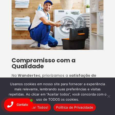
Compromisso com a
Qualidade
Na
Wandertec
, priorizamos a
satisfação do
cliente
. Nossos serviços são realizados com
Usamos cookies em nosso site para fornecer a experiência
mais relevante, lembrando suas preferências e visitas
excelência, garantindo que seu
repetidas. Ao clicar em “Aceitar todos”, você concorda com o
eletrodoméstico
funcione como novo.
Confie
uso de TODOS os cookies.
na Wandertec e agende seu conserto hoje
Contato
Aceitar Todos!
Política de Privacidade
mesmo!