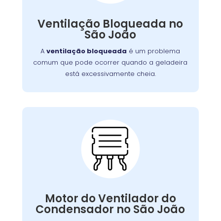
obstruir as ventilações
como também pode
Embora uma simples limpeza
internas.
Ventilação Bloqueada no
, em casos mais
possa resolver a situação
São João
serviço
graves, pode ser necessário um
para limpar ou substituir as
profissional
A
ventilação bloqueada
é um problema
ventilações.
comum que pode ocorrer quando a geladeira
está excessivamente cheia.
Problemas com o
Motor do Ventilador do
Condensador:
, as serpentinas podem
ventilador falhar
Se o
Motor do Ventilador do
comprometendo a eficiência
superaquecer,
Condensador no São João
. Nossa equipe
do resfriamento da geladeira
está capacitada para diagnosticar e reparar