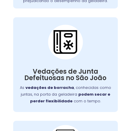
prejudicando o desempenho da geladeira.
Vedações de Junta
Defeituosa:
Se o seu aparelho apresenta problemas como
falha no aquecimento ou na porta, nossa
Vedações de Junta
equipe está preparada para consertá-lo com
Defeituosas no São João
eficiência, garantindo sua funcionalidade no
dia a dia.
As
vedações de borracha
, conhecidas como
juntas, na porta da geladeira
podem secar e
perder flexibilidade
com o tempo.