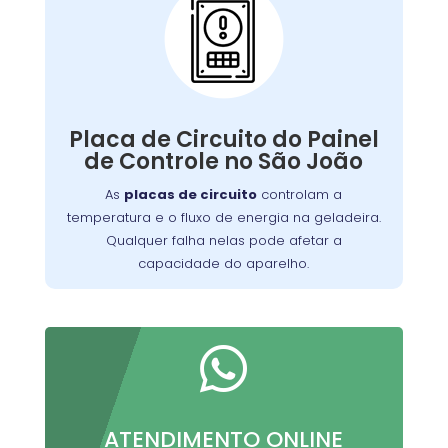
Problemas com a
Placa de Circuito do
Painel de Controle:
Qualquer falha nelas pode afetar a
de manter a
capacidade do aparelho
Placa de Circuito do Painel
Nossa equipe está
temperatura ideal.
de Controle no São João
equipada para diagnosticar e reparar
As
placas de circuito
controlam a
problemas relacionados à placa de
temperatura e o fluxo de energia na geladeira.
, garantindo que sua geladeira
circuito
Qualquer falha nelas pode afetar a
funcione perfeitamente.
capacidade do aparelho.

ATENDIMENTO ONLINE