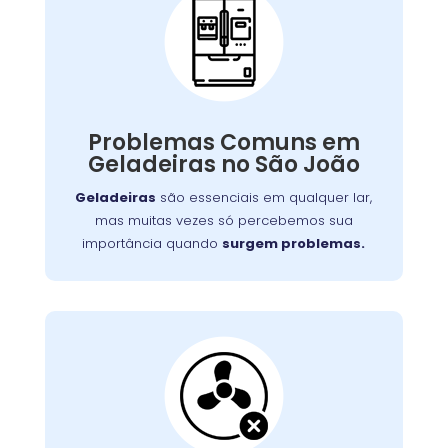
Problemas Comuns
em Geladeiras:
Quando isso acontece, o impacto no seu dia a
dia e no orçamento pode ser significativo.
Problemas Comuns em
serviços
oferece
Wandertec
Felizmente, a
Geladeiras no São João
especializados de conserto de geladeiras
para restaurar o funcionamento ideal de seus
Geladeiras
são essenciais em qualquer lar,
aparelhos.
mas muitas vezes só percebemos sua
importância quando
surgem problemas.
Ventilação da
Geladeira Bloqueada:
Isso não só dificulta o acesso aos alimentos,