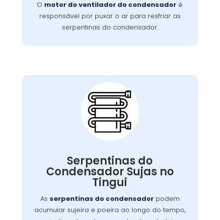
O
motor do ventilador do condensador
é
este problema de forma rápida e eficiente.
responsável por puxar o ar para resfriar as
serpentinas do condensador.
Serpentinas do
Condensador Sujas:
pode ser resolvido com uma
problema
Esse
Serpentinas do
, mas se negligenciado, pode
limpeza regular
Condensador Sujas no
exigir um serviço mais detalhado para
Tingui
restaurar o funcionamento adequado do
aparelho.
As
serpentinas do condensador
podem
acumular sujeira e poeira ao longo do tempo,