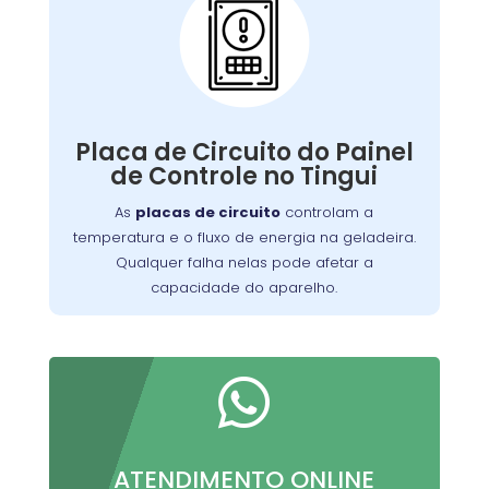
Problemas com a
Placa de Circuito do
Painel de Controle:
Qualquer falha nelas pode afetar a
de manter a
capacidade do aparelho
Placa de Circuito do Painel
Nossa equipe está
temperatura ideal.
de Controle no Tingui
equipada para diagnosticar e reparar
As
placas de circuito
controlam a
problemas relacionados à placa de
temperatura e o fluxo de energia na geladeira.
, garantindo que sua geladeira
circuito
Qualquer falha nelas pode afetar a
funcione perfeitamente.
capacidade do aparelho.

ATENDIMENTO ONLINE