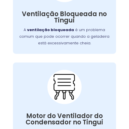
obstruir as ventilações
como também pode
Embora uma simples limpeza
internas.
Ventilação Bloqueada no
, em casos mais
possa resolver a situação
Tingui
serviço
graves, pode ser necessário um
para limpar ou substituir as
profissional
A
ventilação bloqueada
é um problema
ventilações.
comum que pode ocorrer quando a geladeira
está excessivamente cheia.
Problemas com o
Motor do Ventilador do
Condensador:
, as serpentinas podem
ventilador falhar
Se o
Motor do Ventilador do
comprometendo a eficiência
superaquecer,
Condensador no Tingui
. Nossa equipe
do resfriamento da geladeira
está capacitada para diagnosticar e reparar