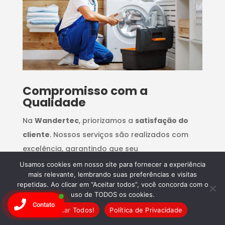
Compromisso com a
Qualidade
Na
Wandertec
, priorizamos a
satisfação do
cliente
. Nossos serviços são realizados com
excelência, garantindo que seu
eletrodoméstico
funcione como novo.
Confie
Usamos cookies em nosso site para fornecer a experiência
mais relevante, lembrando suas preferências e visitas
na Wandertec e agende seu conserto hoje
repetidas. Ao clicar em “Aceitar todos”, você concorda com o
mesmo!
uso de TODOS os cookies.
Contato
Aceitar Todos!
Política de Privacidade