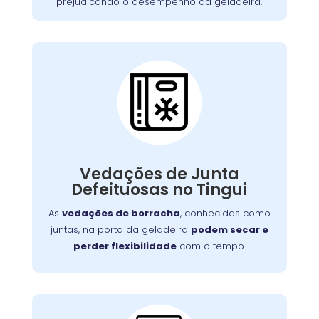
prejudicando o desempenho da geladeira.
Vedações de Junta
Defeituosa:
Se o seu aparelho apresenta problemas como
falha no aquecimento ou na porta, nossa
Vedações de Junta
equipe está preparada para consertá-lo com
Defeituosas no Tingui
eficiência, garantindo sua funcionalidade no
dia a dia.
As
vedações de borracha
, conhecidas como
juntas, na porta da geladeira
podem secar e
perder flexibilidade
com o tempo.