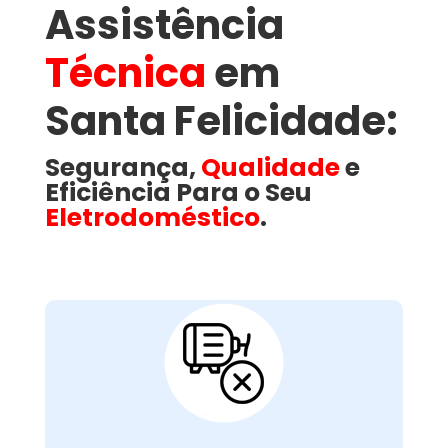
Assistência
Técnica
em
Santa Felicidade​:
Segurança,
Qualidade
e
Eficiência Para o Seu
Eletrodoméstico
.
Motor Com Falhas ou
Queimado:
é responsável por movimentar o
motor
O