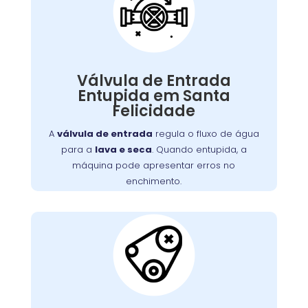
Válvula de Entrada de
Água Entupida
A válvula de entrada regula o fluxo de água
. Quando entupida, a
lava e seca
para a
Válvula de Entrada
máquina pode apresentar erros no
Entupida em Santa
enchimento ou não iniciar o ciclo de lavagem.
Felicidade
Detritos e depósitos de minerais são causas
comuns. Limpeza ou substituição da válvula é
A
válvula de entrada
regula o fluxo de água
necessária para o fluxo adequado de água.
para a
lava e seca
. Quando entupida, a
máquina pode apresentar erros no
enchimento.
Correia do Tambor
Desgastada: