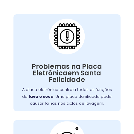
Placa Eletrônica
Queimada:
A placa eletrônica controla todas as funções
. Uma placa danificada pode
lava e seca
da
Problemas na Placa
causar falhas nos ciclos de lavagem, secagem,
Eletrônicaem Santa
Problemas
ou na interface de controle.
Felicidade
ou picos de energia são causas
elétricos
comuns. A reparação ou substituição garante
A placa eletrônica controla todas as funções
o controle adequado das funções da máquina.
da
lava e seca
. Uma placa danificada pode
causar falhas nos ciclos de lavagem.