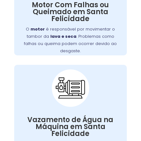
Motor Com Falhas ou
. Problemas como
lava e seca
tambor da
Queimado em Santa
falhas ou queima podem ocorrer devido ao
Felicidade
desgaste, sobrecarga ou falta de manutenção.
Isso resulta em mau funcionamento ou parada
O
motor
é responsável por movimentar o
completa do aparelho.
tambor da
lava e seca
. Problemas como
falhas ou queima podem ocorrer devido ao
desgaste.
Vazamento de Água
na Máquina de Lavar:
Vazamentos podem ser causados por
,
borrachas de vedação
problemas nas
Vazamento de Água na
.
mangueiras
conexões soltas ou danos nas
Máquina em Santa
,
lava e seca
Além de afetar o desempenho da
Felicidade
vazamentos podem causar danos ao piso e