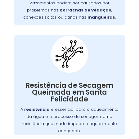
aumentar o consumo de água.
Vazamentos podem ser causados por
problemas nas
borrachas de vedação
,
conexões soltas ou danos nas
mangueiras
.
Máquina Com
Resistência
Queimada:
A resistência de secagem é responsável pelo
Resistência de Secagem
. Se
lava e seca
aquecimento do ar dentro da
Queimada em Santa
queimada, a máquina não seca as roupas
Felicidade
adequadamente. Isso pode ocorrer por
desgaste, sobrecarga ou acúmulo de fiapos.
A
resistência
é essencial para o aquecimento
Substituir a resistência é crucial para
da água e o processo de secagem. Uma
restabelecer a função de secagem.
resistência queimada impede o aquecimento
adequado.