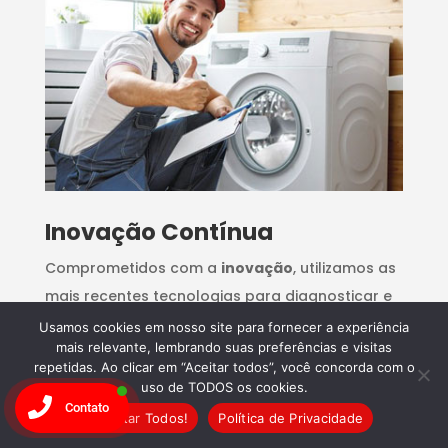
Inovação Contínua
Comprometidos com a
inovação
, utilizamos as
mais recentes tecnologias para diagnosticar e
reparar
eletrodomésticos
, proporcionando
Usamos cookies em nosso site para fornecer a experiência
mais relevante, lembrando suas preferências e visitas
soluções rápidas e eficazes para qualquer
repetidas. Ao clicar em “Aceitar todos”, você concorda com o
problema.
uso de TODOS os cookies.
Contato
Aceitar Todos!
Política de Privacidade