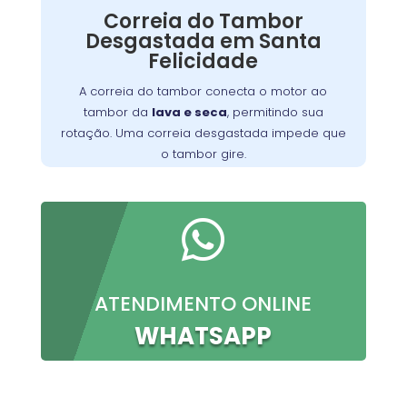
Correia do Tambor
Nossos técnicos podem diagnosticar e reparar
Desgastada em Santa
o problema, permitindo que você continue a
Felicidade
preparar suas refeições favoritas sem
interrupções.
A correia do tambor conecta o motor ao
tambor da
lava e seca
, permitindo sua
rotação. Uma correia desgastada impede que
o tambor gire.

ATENDIMENTO ONLINE
WHATSAPP