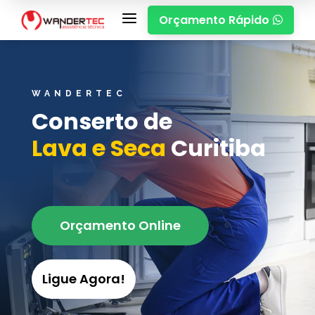
a
Orçamento Rápido

WANDERTEC
Conserto de
Lava e
Seca
Curitiba
Orçamento Online
Ligue Agora!