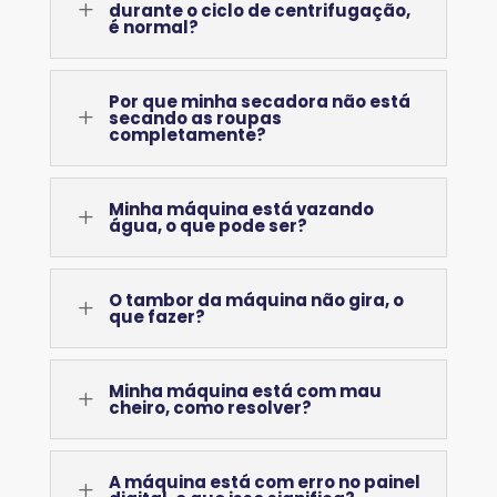
L
durante o ciclo de centrifugação,
é normal?
Por que minha secadora não está
L
secando as roupas
completamente?
Minha máquina está vazando
L
água, o que pode ser?
O tambor da máquina não gira, o
L
que fazer?
Minha máquina está com mau
L
cheiro, como resolver?
A máquina está com erro no painel
L