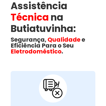
Assistência
Técnica
na
Butiatuvinha​:
Segurança,
Qualidade
e
Eficiência Para o Seu
Eletrodoméstico
.
Motor Com Falhas ou
Queimado:
é responsável por movimentar o
motor
O