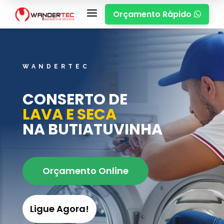
a
Orçamento Rápido

WANDERTEC
CONSERTO DE
LAVA E SECA
NA BUTIATUVINHA
Orçamento Online
Ligue Agora!