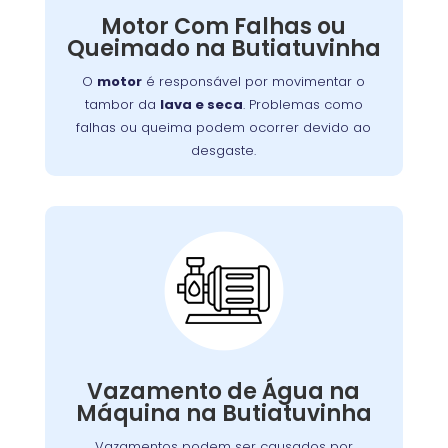
. Problemas como
lava e seca
tambor da
Motor Com Falhas ou
falhas ou queima podem ocorrer devido ao
Queimado na Butiatuvinha
desgaste, sobrecarga ou falta de manutenção.
Isso resulta em mau funcionamento ou parada
O
motor
é responsável por movimentar o
completa do aparelho.
tambor da
lava e seca
. Problemas como
falhas ou queima podem ocorrer devido ao
desgaste.
Vazamento de Água
na Máquina de Lavar:
Vazamentos podem ser causados por
,
borrachas de vedação
problemas nas
Vazamento de Água na
.
mangueiras
conexões soltas ou danos nas
Máquina na Butiatuvinha
,
lava e seca
Além de afetar o desempenho da
vazamentos podem causar danos ao piso e
Vazamentos podem ser causados por