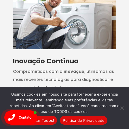
Inovação Contínua
Comprometidos com a
inovação
, utilizamos as
mais recentes tecnologias para diagnosticar e
reparar
eletrodomésticos
, proporcionando
Usamos cookies em nosso site para fornecer a experiência
soluções rápidas e eficazes para qualquer
mais relevante, lembrando suas preferências e visitas
problema.
repetidas. Ao clicar em “Aceitar todos”, você concorda com o
uso de TODOS os cookies.
Contato
Aceitar Todos!
Política de Privacidade