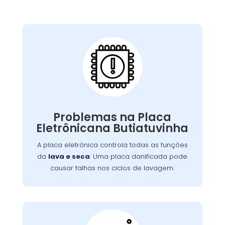
Placa Eletrônica
Queimada:
A placa eletrônica controla todas as funções
. Uma placa danificada pode
lava e seca
da
causar falhas nos ciclos de lavagem, secagem,
Problemas na Placa
Problemas
ou na interface de controle.
Eletrônicana Butiatuvinha
ou picos de energia são causas
elétricos
comuns. A reparação ou substituição garante
A placa eletrônica controla todas as funções
o controle adequado das funções da máquina.
da
lava e seca
. Uma placa danificada pode
causar falhas nos ciclos de lavagem.