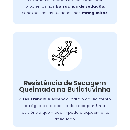
aumentar o consumo de água.
problemas nas
borrachas de vedação
,
conexões soltas ou danos nas
mangueiras
.
Máquina Com
Resistência
Queimada:
A resistência de secagem é responsável pelo
. Se
lava e seca
aquecimento do ar dentro da
Resistência de Secagem
queimada, a máquina não seca as roupas
Queimada na Butiatuvinha
adequadamente. Isso pode ocorrer por
A
resistência
é essencial para o aquecimento
desgaste, sobrecarga ou acúmulo de fiapos.
da água e o processo de secagem. Uma
Substituir a resistência é crucial para
resistência queimada impede o aquecimento
restabelecer a função de secagem.
adequado.