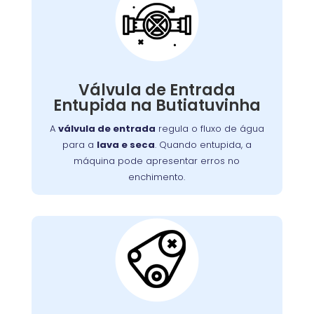
Válvula de Entrada de
Água Entupida
A válvula de entrada regula o fluxo de água
. Quando entupida, a
lava e seca
para a
Válvula de Entrada
máquina pode apresentar erros no
Entupida na Butiatuvinha
enchimento ou não iniciar o ciclo de lavagem.
Detritos e depósitos de minerais são causas
A
válvula de entrada
regula o fluxo de água
comuns. Limpeza ou substituição da válvula é
para a
lava e seca
. Quando entupida, a
necessária para o fluxo adequado de água.
máquina pode apresentar erros no
enchimento.
Correia do Tambor
Desgastada: