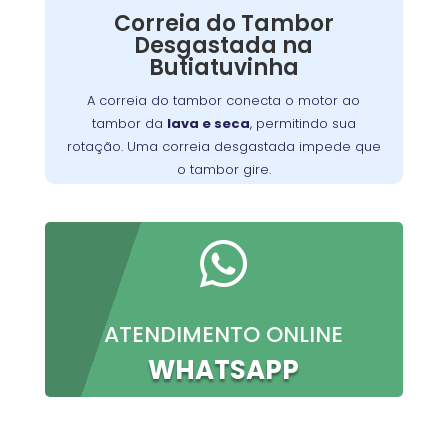
Correia do Tambor
Nossos técnicos podem diagnosticar e reparar
Desgastada na
o problema, permitindo que você continue a
Butiatuvinha
preparar suas refeições favoritas sem
interrupções.
A correia do tambor conecta o motor ao
tambor da
lava e seca
, permitindo sua
rotação. Uma correia desgastada impede que
o tambor gire.

ATENDIMENTO ONLINE
WHATSAPP