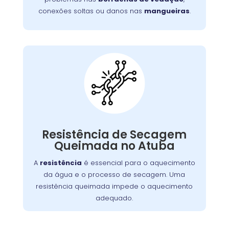
conexões soltas ou danos nas
mangueiras
.
Máquina Com
Resistência
Queimada:
A resistência de secagem é responsável pelo
. Se
lava e seca
aquecimento do ar dentro da
Resistência de Secagem
queimada, a máquina não seca as roupas
Queimada no Atuba
adequadamente. Isso pode ocorrer por
A
resistência
é essencial para o aquecimento
desgaste, sobrecarga ou acúmulo de fiapos.
da água e o processo de secagem. Uma
Substituir a resistência é crucial para
resistência queimada impede o aquecimento
restabelecer a função de secagem.
adequado.