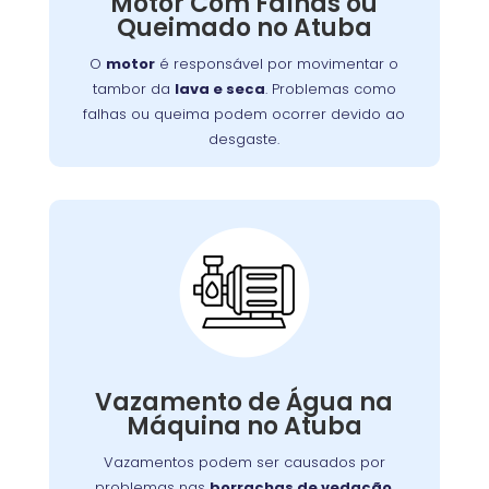
Motor Com Falhas ou
falhas ou queima podem ocorrer devido ao
Queimado no Atuba
desgaste, sobrecarga ou falta de manutenção.
Isso resulta em mau funcionamento ou parada
O
motor
é responsável por movimentar o
completa do aparelho.
tambor da
lava e seca
. Problemas como
falhas ou queima podem ocorrer devido ao
desgaste.
Vazamento de Água
na Máquina de Lavar:
Vazamentos podem ser causados por
,
borrachas de vedação
problemas nas
Vazamento de Água na
.
mangueiras
conexões soltas ou danos nas
Máquina no Atuba
,
lava e seca
Além de afetar o desempenho da
vazamentos podem causar danos ao piso e
Vazamentos podem ser causados por
aumentar o consumo de água.
problemas nas
borrachas de vedação
,