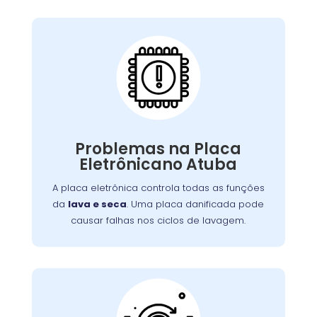
Placa Eletrônica
Queimada:
A placa eletrônica controla todas as funções
. Uma placa danificada pode
lava e seca
da
causar falhas nos ciclos de lavagem, secagem,
Problemas na Placa
Problemas
ou na interface de controle.
Eletrônicano Atuba
ou picos de energia são causas
elétricos
comuns. A reparação ou substituição garante
A placa eletrônica controla todas as funções
o controle adequado das funções da máquina.
da
lava e seca
. Uma placa danificada pode
causar falhas nos ciclos de lavagem.
Válvula de Entrada de