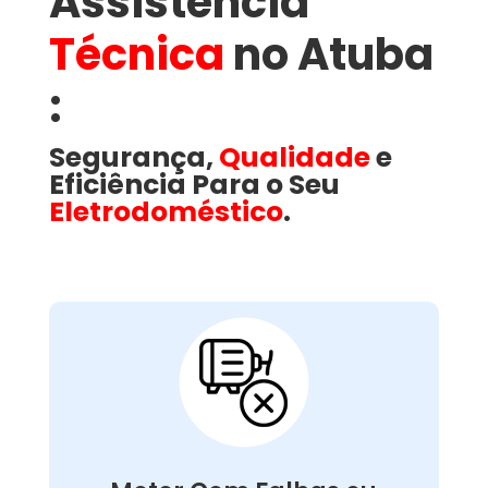
Assistência
Técnica
no Atuba​
:
Segurança,
Qualidade
e
Eficiência Para o Seu
Eletrodoméstico
.
Motor Com Falhas ou
Queimado:
é responsável por movimentar o
motor
O
. Problemas como
lava e seca
tambor da