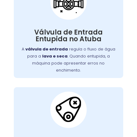
Água Entupida
A válvula de entrada regula o fluxo de água
. Quando entupida, a
lava e seca
para a
Válvula de Entrada
máquina pode apresentar erros no
Entupida no Atuba
enchimento ou não iniciar o ciclo de lavagem.
Detritos e depósitos de minerais são causas
A
válvula de entrada
regula o fluxo de água
comuns. Limpeza ou substituição da válvula é
para a
lava e seca
. Quando entupida, a
necessária para o fluxo adequado de água.
máquina pode apresentar erros no
enchimento.
Correia do Tambor
Desgastada:
Nossos técnicos podem diagnosticar e reparar