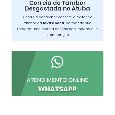
Correia do Tambor
o problema, permitindo que você continue a
Desgastada no Atuba
preparar suas refeições favoritas sem
interrupções.
A correia do tambor conecta o motor ao
tambor da
lava e seca
, permitindo sua
rotação. Uma correia desgastada impede que
o tambor gire.

ATENDIMENTO ONLINE
WHATSAPP