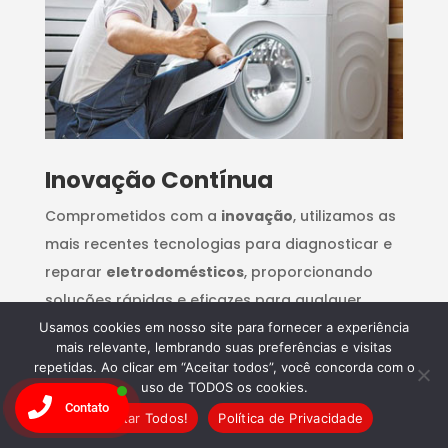
Inovação Contínua
Comprometidos com a
inovação
, utilizamos as
mais recentes tecnologias para diagnosticar e
reparar
eletrodomésticos
, proporcionando
soluções rápidas e eficazes para qualquer
problema.
Usamos cookies em nosso site para fornecer a experiência
mais relevante, lembrando suas preferências e visitas
repetidas. Ao clicar em “Aceitar todos”, você concorda com o
uso de TODOS os cookies.
Contato
Aceitar Todos!
Política de Privacidade