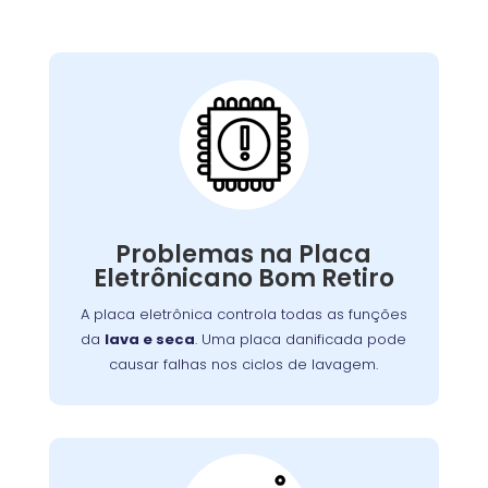
Placa Eletrônica
Queimada:
A placa eletrônica controla todas as funções
. Uma placa danificada pode
lava e seca
da
causar falhas nos ciclos de lavagem, secagem,
Problemas na Placa
Problemas
ou na interface de controle.
Eletrônicano Bom Retiro
ou picos de energia são causas
elétricos
comuns. A reparação ou substituição garante
A placa eletrônica controla todas as funções
o controle adequado das funções da máquina.
da
lava e seca
. Uma placa danificada pode
causar falhas nos ciclos de lavagem.