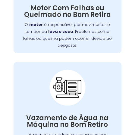
. Problemas como
lava e seca
tambor da
Motor Com Falhas ou
falhas ou queima podem ocorrer devido ao
Queimado no Bom Retiro
desgaste, sobrecarga ou falta de manutenção.
Isso resulta em mau funcionamento ou parada
O
motor
é responsável por movimentar o
completa do aparelho.
tambor da
lava e seca
. Problemas como
falhas ou queima podem ocorrer devido ao
desgaste.
Vazamento de Água
na Máquina de Lavar:
Vazamentos podem ser causados por
,
borrachas de vedação
problemas nas
Vazamento de Água na
.
mangueiras
conexões soltas ou danos nas
Máquina no Bom Retiro
,
lava e seca
Além de afetar o desempenho da
vazamentos podem causar danos ao piso e
Vazamentos podem ser causados por