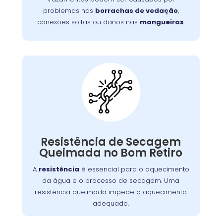
aumentar o consumo de água.
problemas nas
borrachas de vedação
,
conexões soltas ou danos nas
mangueiras
.
Máquina Com
Resistência
Queimada:
A resistência de secagem é responsável pelo
. Se
lava e seca
aquecimento do ar dentro da
Resistência de Secagem
queimada, a máquina não seca as roupas
Queimada no Bom Retiro
adequadamente. Isso pode ocorrer por
A
resistência
é essencial para o aquecimento
desgaste, sobrecarga ou acúmulo de fiapos.
da água e o processo de secagem. Uma
Substituir a resistência é crucial para
resistência queimada impede o aquecimento
restabelecer a função de secagem.
adequado.