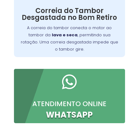
Nossos técnicos podem diagnosticar e reparar
Correia do Tambor
o problema, permitindo que você continue a
Desgastada no Bom Retiro
preparar suas refeições favoritas sem
interrupções.
A correia do tambor conecta o motor ao
tambor da
lava e seca
, permitindo sua
rotação. Uma correia desgastada impede que
o tambor gire.

ATENDIMENTO ONLINE
WHATSAPP