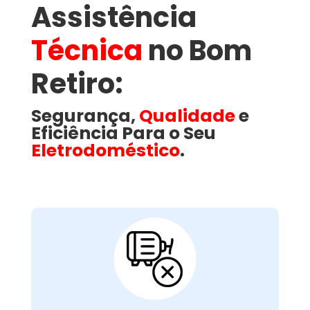
Assistência
Técnica
no Bom
Retiro​:
Segurança,
Qualidade
e
Eficiência Para o Seu
Eletrodoméstico
.
Motor Com Falhas ou
Queimado:
é responsável por movimentar o
motor
O