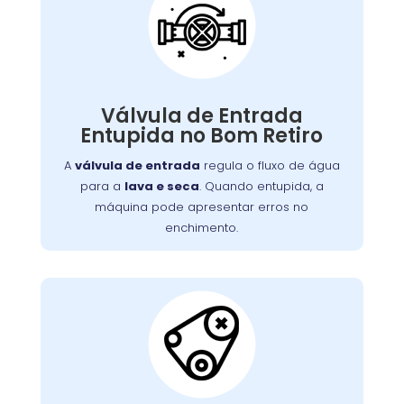
Válvula de Entrada de
Água Entupida
A válvula de entrada regula o fluxo de água
. Quando entupida, a
lava e seca
para a
Válvula de Entrada
máquina pode apresentar erros no
Entupida no Bom Retiro
enchimento ou não iniciar o ciclo de lavagem.
Detritos e depósitos de minerais são causas
A
válvula de entrada
regula o fluxo de água
comuns. Limpeza ou substituição da válvula é
para a
lava e seca
. Quando entupida, a
necessária para o fluxo adequado de água.
máquina pode apresentar erros no
enchimento.
Correia do Tambor
Desgastada: