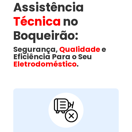
Assistência
Técnica
no
Boqueirão​:
Segurança,
Qualidade
e
Eficiência Para o Seu
Eletrodoméstico
.
Motor Com Falhas ou
Queimado:
é responsável por movimentar o
motor
O