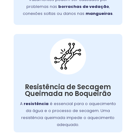
aumentar o consumo de água.
problemas nas
borrachas de vedação
,
conexões soltas ou danos nas
mangueiras
.
Máquina Com
Resistência
Queimada:
A resistência de secagem é responsável pelo
. Se
lava e seca
aquecimento do ar dentro da
Resistência de Secagem
queimada, a máquina não seca as roupas
Queimada no Boqueirão
adequadamente. Isso pode ocorrer por
A
resistência
é essencial para o aquecimento
desgaste, sobrecarga ou acúmulo de fiapos.
da água e o processo de secagem. Uma
Substituir a resistência é crucial para
resistência queimada impede o aquecimento
restabelecer a função de secagem.
adequado.