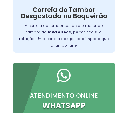
Nossos técnicos podem diagnosticar e reparar
Correia do Tambor
o problema, permitindo que você continue a
Desgastada no Boqueirão
preparar suas refeições favoritas sem
interrupções.
A correia do tambor conecta o motor ao
tambor da
lava e seca
, permitindo sua
rotação. Uma correia desgastada impede que
o tambor gire.

ATENDIMENTO ONLINE
WHATSAPP