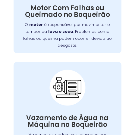
. Problemas como
lava e seca
tambor da
Motor Com Falhas ou
falhas ou queima podem ocorrer devido ao
Queimado no Boqueirão
desgaste, sobrecarga ou falta de manutenção.
Isso resulta em mau funcionamento ou parada
O
motor
é responsável por movimentar o
completa do aparelho.
tambor da
lava e seca
. Problemas como
falhas ou queima podem ocorrer devido ao
desgaste.
Vazamento de Água
na Máquina de Lavar:
Vazamentos podem ser causados por
,
borrachas de vedação
problemas nas
Vazamento de Água na
.
mangueiras
conexões soltas ou danos nas
Máquina no Boqueirão
,
lava e seca
Além de afetar o desempenho da
vazamentos podem causar danos ao piso e
Vazamentos podem ser causados por