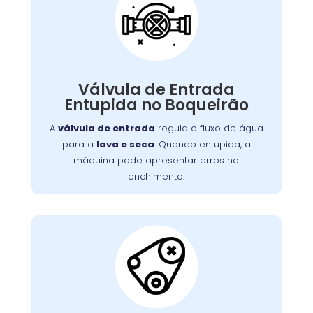
Válvula de Entrada de
Água Entupida
A válvula de entrada regula o fluxo de água
. Quando entupida, a
lava e seca
para a
Válvula de Entrada
máquina pode apresentar erros no
Entupida no Boqueirão
enchimento ou não iniciar o ciclo de lavagem.
Detritos e depósitos de minerais são causas
A
válvula de entrada
regula o fluxo de água
comuns. Limpeza ou substituição da válvula é
para a
lava e seca
. Quando entupida, a
necessária para o fluxo adequado de água.
máquina pode apresentar erros no
enchimento.
Correia do Tambor
Desgastada: