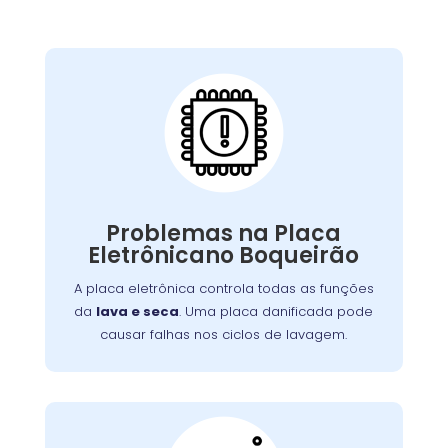
Placa Eletrônica
Queimada:
A placa eletrônica controla todas as funções
. Uma placa danificada pode
lava e seca
da
causar falhas nos ciclos de lavagem, secagem,
Problemas na Placa
Problemas
ou na interface de controle.
Eletrônicano Boqueirão
ou picos de energia são causas
elétricos
comuns. A reparação ou substituição garante
A placa eletrônica controla todas as funções
o controle adequado das funções da máquina.
da
lava e seca
. Uma placa danificada pode
causar falhas nos ciclos de lavagem.