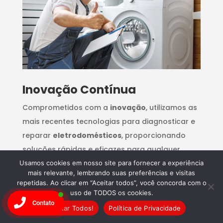
Inovação Contínua
Comprometidos com a
inovação
, utilizamos as
mais recentes tecnologias para diagnosticar e
reparar
eletrodomésticos
, proporcionando
soluções rápidas e eficazes para qualquer
problema.
Usamos cookies em nosso site para fornecer a experiência
mais relevante, lembrando suas preferências e visitas
repetidas. Ao clicar em “Aceitar todos”, você concorda com o
uso de TODOS os cookies.
Contato
Aceitar Todos!
Política de Privacidade