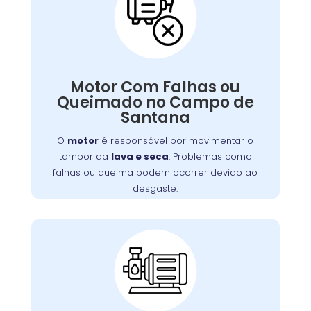
Motor Com Falhas ou
Queimado:
é responsável por movimentar o
motor
O
Motor Com Falhas ou
. Problemas como
lava e seca
tambor da
Queimado no Campo de
falhas ou queima podem ocorrer devido ao
Santana
desgaste, sobrecarga ou falta de manutenção.
Isso resulta em mau funcionamento ou parada
O
motor
é responsável por movimentar o
completa do aparelho.
tambor da
lava e seca
. Problemas como
falhas ou queima podem ocorrer devido ao
desgaste.
Vazamento de Água
na Máquina de Lavar: