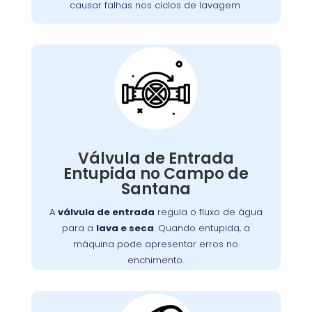
causar falhas nos ciclos de lavagem.
Válvula de Entrada de
Água Entupida
A válvula de entrada regula o fluxo de água
. Quando entupida, a
lava e seca
para a
Válvula de Entrada
máquina pode apresentar erros no
Entupida no Campo de
enchimento ou não iniciar o ciclo de lavagem.
Santana
Detritos e depósitos de minerais são causas
comuns. Limpeza ou substituição da válvula é
A
válvula de entrada
regula o fluxo de água
necessária para o fluxo adequado de água.
para a
lava e seca
. Quando entupida, a
máquina pode apresentar erros no
enchimento.