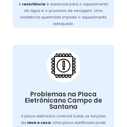
desgaste, sobrecarga ou acúmulo de fiapos.
A
resistência
é essencial para o aquecimento
Substituir a resistência é crucial para
da água e o processo de secagem. Uma
restabelecer a função de secagem.
resistência queimada impede o aquecimento
adequado.
Placa Eletrônica
Queimada:
A placa eletrônica controla todas as funções
. Uma placa danificada pode
lava e seca
da
Problemas na Placa
causar falhas nos ciclos de lavagem, secagem,
Eletrônicano Campo de
Problemas
ou na interface de controle.
Santana
ou picos de energia são causas
elétricos
comuns. A reparação ou substituição garante
A placa eletrônica controla todas as funções
o controle adequado das funções da máquina.
da
lava e seca
. Uma placa danificada pode