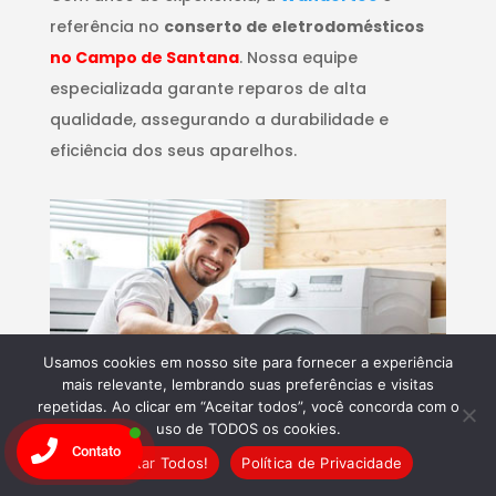
referência no
conserto de eletrodomésticos
no Campo de Santana
. Nossa equipe
especializada garante reparos de alta
qualidade, assegurando a durabilidade e
eficiência dos seus aparelhos.
Usamos cookies em nosso site para fornecer a experiência
mais relevante, lembrando suas preferências e visitas
repetidas. Ao clicar em “Aceitar todos”, você concorda com o
uso de TODOS os cookies.
Contato
Aceitar Todos!
Política de Privacidade
Inovação Contínua