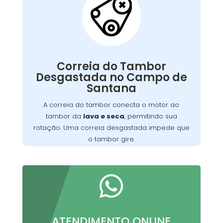
Correia do Tambor
Desgastada:
Correia do Tambor
Nossos técnicos podem diagnosticar e reparar
Desgastada no Campo de
o problema, permitindo que você continue a
Santana
preparar suas refeições favoritas sem
interrupções.
A correia do tambor conecta o motor ao
tambor da
lava e seca
, permitindo sua
rotação. Uma correia desgastada impede que
o tambor gire.

ATENDIMENTO ONLINE