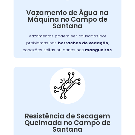
Vazamentos podem ser causados por
,
borrachas de vedação
problemas nas
Vazamento de Água na
.
mangueiras
conexões soltas ou danos nas
Máquina no Campo de
,
lava e seca
Além de afetar o desempenho da
Santana
vazamentos podem causar danos ao piso e
aumentar o consumo de água.
Vazamentos podem ser causados por
problemas nas
borrachas de vedação
,
conexões soltas ou danos nas
mangueiras
.
Máquina Com
Resistência
Queimada:
A resistência de secagem é responsável pelo
Resistência de Secagem
. Se
lava e seca
aquecimento do ar dentro da
Queimada no Campo de
queimada, a máquina não seca as roupas
Santana
adequadamente. Isso pode ocorrer por