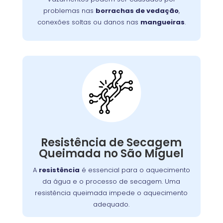
aumentar o consumo de água.
problemas nas
borrachas de vedação
,
conexões soltas ou danos nas
mangueiras
.
Máquina Com
Resistência
Queimada:
A resistência de secagem é responsável pelo
. Se
lava e seca
aquecimento do ar dentro da
Resistência de Secagem
queimada, a máquina não seca as roupas
Queimada no São Miguel
adequadamente. Isso pode ocorrer por
A
resistência
é essencial para o aquecimento
desgaste, sobrecarga ou acúmulo de fiapos.
da água e o processo de secagem. Uma
Substituir a resistência é crucial para
resistência queimada impede o aquecimento
restabelecer a função de secagem.
adequado.