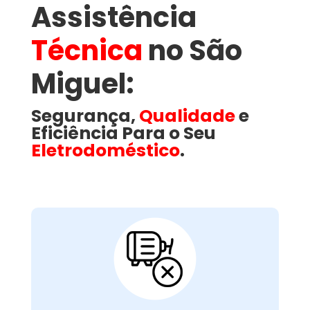
Assistência
Técnica
no São
Miguel​:
Segurança,
Qualidade
e
Eficiência Para o Seu
Eletrodoméstico
.
Motor Com Falhas ou
Queimado:
é responsável por movimentar o
motor
O