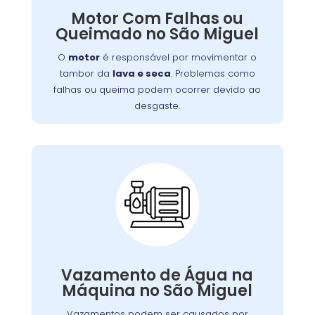
. Problemas como
lava e seca
tambor da
Motor Com Falhas ou
falhas ou queima podem ocorrer devido ao
Queimado no São Miguel
desgaste, sobrecarga ou falta de manutenção.
Isso resulta em mau funcionamento ou parada
O
motor
é responsável por movimentar o
completa do aparelho.
tambor da
lava e seca
. Problemas como
falhas ou queima podem ocorrer devido ao
desgaste.
Vazamento de Água
na Máquina de Lavar:
Vazamentos podem ser causados por
,
borrachas de vedação
problemas nas
Vazamento de Água na
.
mangueiras
conexões soltas ou danos nas
Máquina no São Miguel
,
lava e seca
Além de afetar o desempenho da
vazamentos podem causar danos ao piso e
Vazamentos podem ser causados por