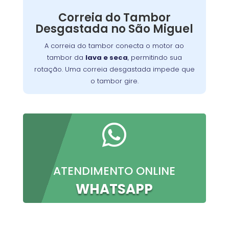
Nossos técnicos podem diagnosticar e reparar
Correia do Tambor
o problema, permitindo que você continue a
Desgastada no São Miguel
preparar suas refeições favoritas sem
interrupções.
A correia do tambor conecta o motor ao
tambor da
lava e seca
, permitindo sua
rotação. Uma correia desgastada impede que
o tambor gire.

ATENDIMENTO ONLINE
WHATSAPP