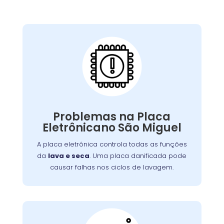
Placa Eletrônica
Queimada:
A placa eletrônica controla todas as funções
. Uma placa danificada pode
lava e seca
da
causar falhas nos ciclos de lavagem, secagem,
Problemas na Placa
Problemas
ou na interface de controle.
Eletrônicano São Miguel
ou picos de energia são causas
elétricos
comuns. A reparação ou substituição garante
A placa eletrônica controla todas as funções
o controle adequado das funções da máquina.
da
lava e seca
. Uma placa danificada pode
causar falhas nos ciclos de lavagem.