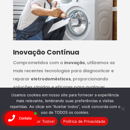
Inovação Contínua
Comprometidos com a
inovação
, utilizamos as
mais recentes tecnologias para diagnosticar e
reparar
eletrodomésticos
, proporcionando
soluções rápidas e eficazes para qualquer
problema.
Usamos cookies em nosso site para fornecer a experiência
mais relevante, lembrando suas preferências e visitas
repetidas. Ao clicar em “Aceitar todos”, você concorda com o
uso de TODOS os cookies.
Contato
Aceitar Todos!
Política de Privacidade