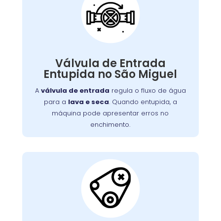
Válvula de Entrada de
Água Entupida
A válvula de entrada regula o fluxo de água
. Quando entupida, a
lava e seca
para a
Válvula de Entrada
máquina pode apresentar erros no
Entupida no São Miguel
enchimento ou não iniciar o ciclo de lavagem.
Detritos e depósitos de minerais são causas
A
válvula de entrada
regula o fluxo de água
comuns. Limpeza ou substituição da válvula é
para a
lava e seca
. Quando entupida, a
necessária para o fluxo adequado de água.
máquina pode apresentar erros no
enchimento.
Correia do Tambor
Desgastada: