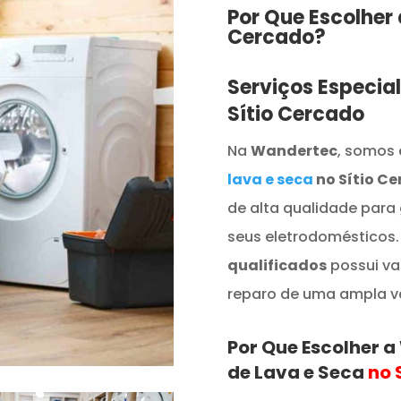
Por Que Escolher
Cercado​​​?
Serviços Especia
Sítio Cercado
Na
Wandertec
, somos 
lava e seca
no Sítio C
de alta qualidade para
seus eletrodomésticos
qualificados
possui va
reparo de uma ampla v
Por Que Escolher 
de Lava e Seca
no 