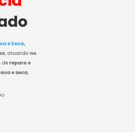
cia
cado
va e Seca
,
as
, atuando
no
s de
reparo e
lava e seca
,
DO