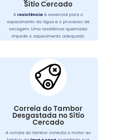
pode ocorrer por desgaste, sobrecarga
Sítio Cercado
ou acúmulo de fiapos. Substituir a
A
resistência
é essencial para o
resistência é crucial para restabelecer a
aquecimento da água e o processo de
função de secagem.
secagem. Uma resistência queimada
impede o aquecimento adequado.
Correia do Tambor
Desgastada:
Nossos técnicos podem diagnosticar e
Correia do Tambor
reparar o problema, permitindo que
Desgastada no Sítio
você continue a preparar suas refeições
Cercado
favoritas sem interrupções.
A correia do tambor conecta o motor ao
tambor da
lava e seca
, permitindo sua