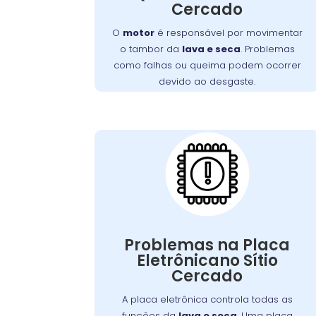
Cercado
de manutenção. Isso resulta em mau
funcionamento ou parada completa do
O
motor
é responsável por movimentar
aparelho.
o tambor da
lava e seca
. Problemas
como falhas ou queima podem ocorrer
devido ao desgaste.
Placa Eletrônica
Queimada:
A placa eletrônica controla todas as
. Uma placa
lava e seca
funções da
danificada pode causar falhas nos ciclos
Problemas na Placa
de lavagem, secagem, ou na interface
Eletrônicano Sítio
ou
Problemas elétricos
de controle.
Cercado
picos de energia são causas comuns. A
reparação ou substituição garante o
A placa eletrônica controla todas as
controle adequado das funções da
funções da
lava e seca
. Uma placa