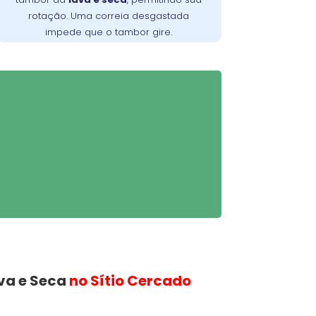
rotação. Uma correia desgastada
impede que o tambor gire.
va e Seca
no Sítio Cercado