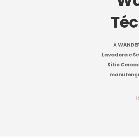
Wa
Téc
A
WANDE
Lavadora e S
Sítio Cerca
manutenç
H