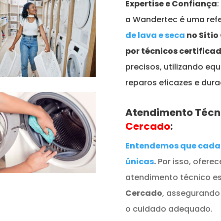
Expertise e Confiança
a Wandertec é uma refe
de lava e seca
no Sítio
por técnicos certifica
precisos, utilizando e
reparos eficazes e dur
Atendimento Técn
Cercado
:
Entendemos que cada 
únicas
.
Por isso, ofere
atendimento técnico e
Cercado
, assegurando
o cuidado adequado.