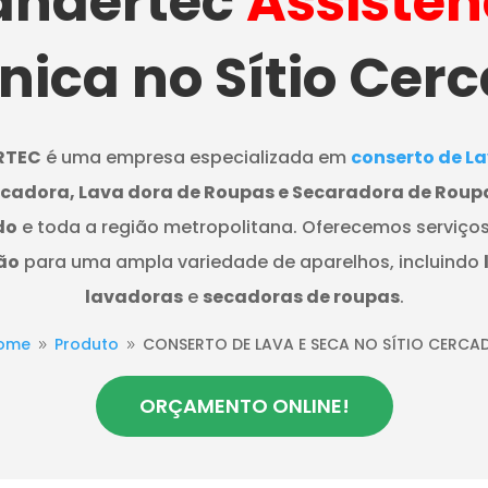
ndertec
Assistên
nica no Sítio Cer
RTEC
é uma empresa especializada em
conserto de La
ecadora, Lava dora de Roupas e Secaradora de Roup
do
e toda a região metropolitana. Oferecemos serviço
ão
para uma ampla variedade de aparelhos, incluindo
lavadoras
e
secadoras de roupas
.
ome
Produto
CONSERTO DE LAVA E SECA NO SÍTIO CERCA
9
9
ORÇAMENTO ONLINE!