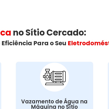
ica
no Sítio Cercado​:
 Eficiência Para o Seu
Eletrodomés
Vazamento de Água na
Máquina de Lavar:
Vazamentos podem ser causados por
,
borrachas de vedação
problemas nas
Vazamento de Água na
conexões soltas ou danos nas
Máquina no Sítio
. Além de afetar o
mangueiras