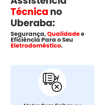
Assistência
Técnica
no
Uberaba​:
Segurança,
Qualidade
e
Eficiência Para o Seu
Eletrodoméstico
.
Motor Com Falhas ou
Queimado:
é responsável por movimentar o
motor
O
. Problemas como
lava e seca
tambor da