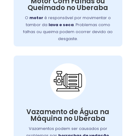
Motor Com Falhas ou
falhas ou queima podem ocorrer devido ao
Queimado no Uberaba
desgaste, sobrecarga ou falta de manutenção.
Isso resulta em mau funcionamento ou parada
O
motor
é responsável por movimentar o
completa do aparelho.
tambor da
lava e seca
. Problemas como
falhas ou queima podem ocorrer devido ao
desgaste.
Vazamento de Água na
Máquina de Lavar:
Vazamentos podem ser causados por
,
borrachas de vedação
problemas nas
.
mangueiras
conexões soltas ou danos nas
Vazamento de Água na
,
lava e seca
Além de afetar o desempenho da
Máquina no Uberaba
vazamentos podem causar danos ao piso e
Vazamentos podem ser causados por
aumentar o consumo de água.
problemas nas
borrachas de vedação
,