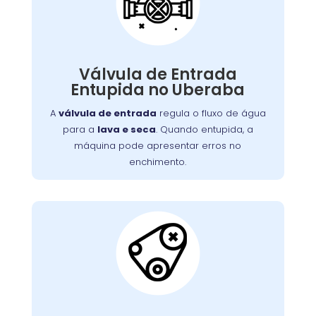
Água Entupida
A válvula de entrada regula o fluxo de água
. Quando entupida, a
lava e seca
para a
máquina pode apresentar erros no
Válvula de Entrada
enchimento ou não iniciar o ciclo de lavagem.
Entupida no Uberaba
Detritos e depósitos de minerais são causas
A
válvula de entrada
regula o fluxo de água
comuns. Limpeza ou substituição da válvula é
para a
lava e seca
. Quando entupida, a
necessária para o fluxo adequado de água.
máquina pode apresentar erros no
enchimento.
Correia do Tambor
Desgastada:
Nossos técnicos podem diagnosticar e reparar