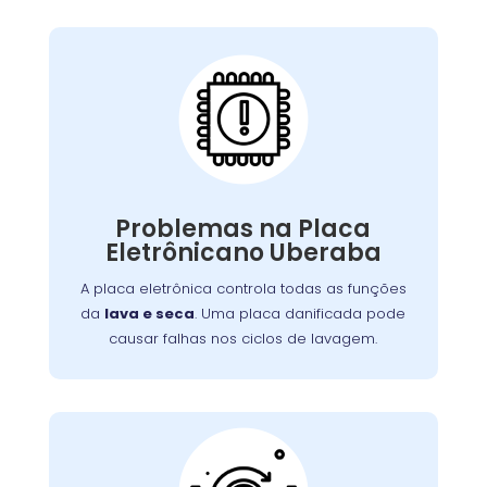
Placa Eletrônica
Queimada:
A placa eletrônica controla todas as funções
. Uma placa danificada pode
lava e seca
da
causar falhas nos ciclos de lavagem, secagem,
Problemas na Placa
Problemas
ou na interface de controle.
Eletrônicano Uberaba
ou picos de energia são causas
elétricos
comuns. A reparação ou substituição garante
A placa eletrônica controla todas as funções
o controle adequado das funções da máquina.
da
lava e seca
. Uma placa danificada pode
causar falhas nos ciclos de lavagem.
Válvula de Entrada de