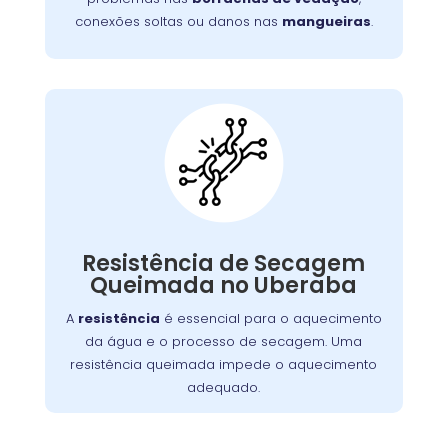
conexões soltas ou danos nas
mangueiras
.
Máquina Com Resistência
Queimada:
A resistência de secagem é responsável pelo
. Se
lava e seca
aquecimento do ar dentro da
queimada, a máquina não seca as roupas
Resistência de Secagem
adequadamente. Isso pode ocorrer por
Queimada no Uberaba
desgaste, sobrecarga ou acúmulo de fiapos.
A
resistência
é essencial para o aquecimento
Substituir a resistência é crucial para
da água e o processo de secagem. Uma
restabelecer a função de secagem.
resistência queimada impede o aquecimento
adequado.