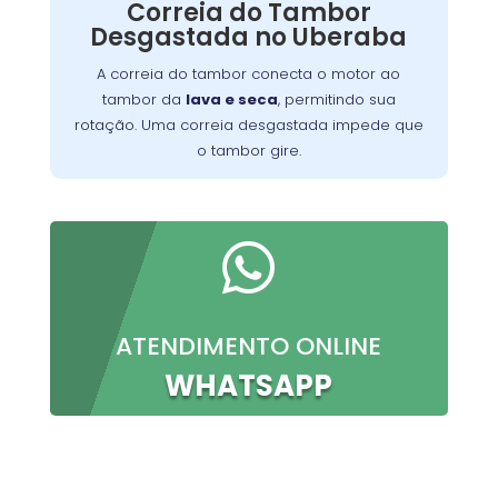
Correia do Tambor
o problema, permitindo que você continue a
Desgastada no Uberaba
preparar suas refeições favoritas sem
interrupções.
A correia do tambor conecta o motor ao
tambor da
lava e seca
, permitindo sua
rotação. Uma correia desgastada impede que
o tambor gire.

ATENDIMENTO ONLINE
WHATSAPP