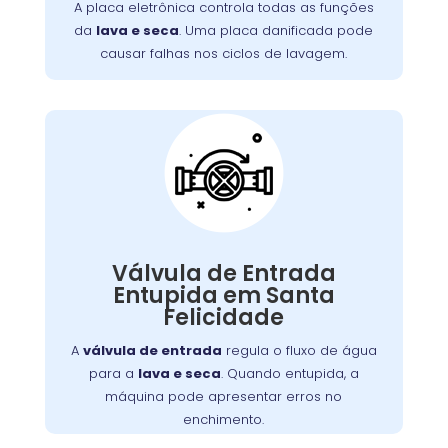
feita por um técnico especializado para
A placa eletrônica controla todas as funções
garantir o retorno ao funcionamento normal e
da
lava e seca
. Uma placa danificada pode
evitar danos adicionais.
causar falhas nos ciclos de lavagem.
Válvula de Entrada de
Água Entupida
válvula de entrada de água da máquina
A
é responsável por controlar o fluxo
de lavar
de água para o tambor. Quando entupida,
Válvula de Entrada
pode causar baixa pressão ou impedir
Entupida em Santa
totalmente a entrada de água, afetando a
Felicidade
Os sintomas incluem
eficiência da lavagem.
ciclos de lavagem prolongados e pouca água
A
válvula de entrada
regula o fluxo de água
. Limpe a válvula regularmente para
no tambor
para a
lava e seca
. Quando entupida, a
evitar acúmulo de detritos e mantenha o
máquina pode apresentar erros no
desempenho ideal da máquina.
enchimento.