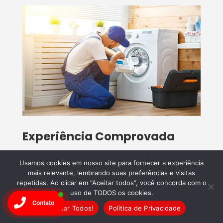
​Experiência Comprovada
Com anos de experiência, a
Wandertec
é
Usamos cookies em nosso site para fornecer a experiência
referência no
conserto de eletrodomésticos
mais relevante, lembrando suas preferências e visitas
em Santa Felicidade
. Nossa equipe
repetidas. Ao clicar em “Aceitar todos”, você concorda com o
uso de TODOS os cookies.
especializada garante reparos de alta
Contato
Aceitar Todos!
Política de Privacidade
qualidade, assegurando a durabilidade e