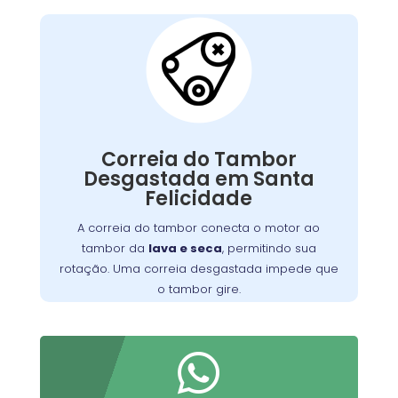
Correia do Tambor
Desgastada:
conecta o motor ao
correia do tambor
A
, permitindo seu
máquina de lavar
tambor da
giro. Com o tempo, pode se desgastar, perder
Correia do Tambor
tensão ou quebrar, resultando em um tambor
Desgastada em Santa
que não gira, ruídos estranhos ou ciclos
Felicidade
Substituir a correia desgastada é
incompletos.
essencial para o funcionamento eficiente da
A correia do tambor conecta o motor ao
. Verifique periodicamente e consulte
máquina
tambor da
lava e seca
, permitindo sua
um técnico para a troca adequada, garantindo
rotação. Uma correia desgastada impede que
maior durabilidade do equipamento
o tambor gire.
