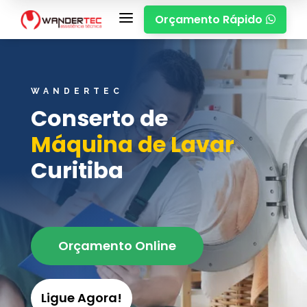
a
Orçamento Rápido

WANDERTEC
Conserto de
Máquina de
Lavar
Curitiba
Orçamento Online
Ligue Agora!