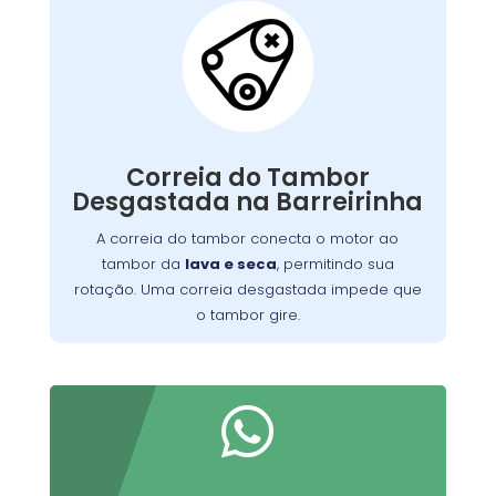
Correia do Tambor
Desgastada:
conecta o motor ao
correia do tambor
A
, permitindo seu
máquina de lavar
tambor da
giro. Com o tempo, pode se desgastar, perder
tensão ou quebrar, resultando em um tambor
Correia do Tambor
que não gira, ruídos estranhos ou ciclos
Desgastada na Barreirinha
Substituir a correia desgastada é
incompletos.
essencial para o funcionamento eficiente da
A correia do tambor conecta o motor ao
. Verifique periodicamente e consulte
máquina
tambor da
lava e seca
, permitindo sua
um técnico para a troca adequada, garantindo
rotação. Uma correia desgastada impede que
maior durabilidade do equipamento
o tambor gire.
