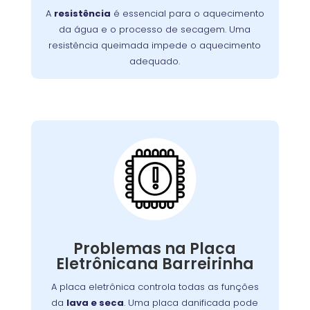
A
resistência
é essencial para o aquecimento
incluem ciclos de lavagem mais longos e
da água e o processo de secagem. Uma
. É essencial
roupas que saem frias da máquina
resistência queimada impede o aquecimento
substituir a resistência queimada para
adequado.
restaurar o desempenho da lavadora e
garantir uma limpeza eficaz.
Placa Eletrônica
Queimada:
máquina
é o cérebro da
placa eletrônica
A
, controlando todas as suas funções.
de lavar
Quando queimada, a máquina pode
apresentar problemas como ciclos
Problemas na Placa
interrompidos, falha nos comandos ou não
Eletrônicana Barreirinha
Causas comuns incluem picos de tensão e
ligar.
. A substituição da placa deve ser
desgaste
A placa eletrônica controla todas as funções
feita por um técnico especializado para
da
lava e seca
. Uma placa danificada pode