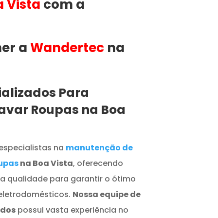
 Vista
com a
her a
Wandertec
na
ializados Para
avar Roupas na Boa
especialistas na
manutenção de
upas
na Boa Vista
, oferecendo
ta qualidade para garantir o ótimo
eletrodomésticos.
Nossa equipe de
ados
possui vasta experiência no