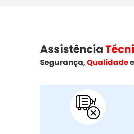
Assistência
Técn
Segurança,
Qualidade
e
Motor Com Falhas
ou Queimado:
é crucial para o funcionamento
motor
O
. Falhas ou
máquina de lavar roupas
da
motor queimado podem resultar de
sobrecarga, desgaste ou problemas
Sintomas incluem ruídos
elétricos.