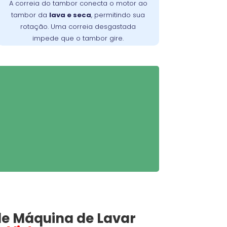
A correia do tambor conecta o motor ao
. Verifique periodicamente e
da máquina
tambor da
lava e seca
, permitindo sua
consulte um técnico para a troca
rotação. Uma correia desgastada
adequada, garantindo maior
impede que o tambor gire.
durabilidade do equipamento
e Máquina de Lavar