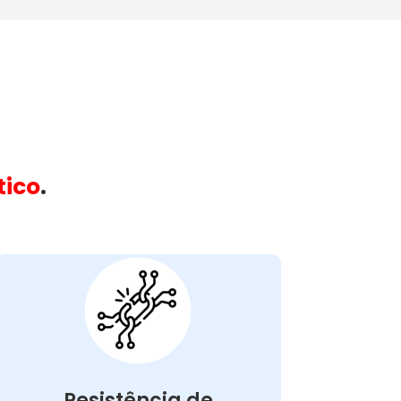
tico
.
Máquina Com
Resistência
Queimada:
máquina
na
resistência queimada
A
pode causar problemas como
de lavar
a água não aquecer adequadamente,
resultando em roupas mal lavadas. Esse
Resistência de