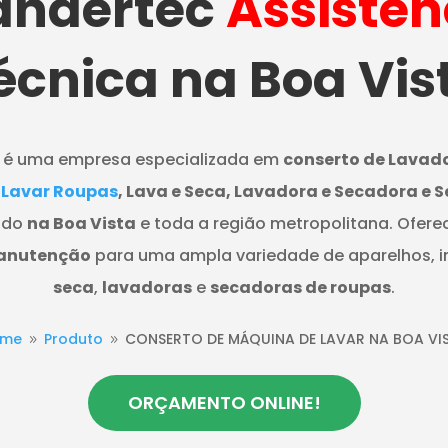
ndertec
Assistên
écnica na Boa Vis
é uma empresa especializada em
conserto de Lavad
 Lavar Roupas
, Lava e Seca, Lavadora e Secadora e 
ndo
na Boa Vista
e toda a região metropolitana. Ofere
manutenção
para uma ampla variedade de aparelhos, i
seca
,
lavadoras
e
secadoras de roupas
.
ome
Produto
CONSERTO DE MÁQUINA DE LAVAR NA BOA VI
9
9
ORÇAMENTO ONLINE!