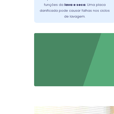
substituição da placa deve ser feita por
funções da
lava e seca
. Uma placa
um técnico especializado para garantir o
danificada pode causar falhas nos ciclos
retorno ao funcionamento normal e
de lavagem.
evitar danos adicionais.