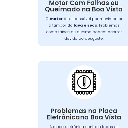
Motor Com Falhas ou
anormais, cheiro de queimado ou a
Queimado na Boa Vista
. A
máquina não iniciar o ciclo
manutenção regular pode prevenir
O
motor
é responsável por movimentar
esses problemas, e um técnico
o tambor da
lava e seca
. Problemas
especializado deve ser consultado para
como falhas ou queima podem ocorrer
reparo ou substituição do motor
devido ao desgaste.
danificado.
Placa Eletrônica
Queimada:
é o cérebro da
placa eletrônica
A
, controlando todas as
máquina de lavar
suas funções. Quando queimada, a
máquina pode apresentar problemas
Problemas na Placa
como ciclos interrompidos, falha nos
Eletrônicana Boa Vista
Causas comuns
comandos ou não ligar.
. A
incluem picos de tensão e desgaste
A placa eletrônica controla todas as