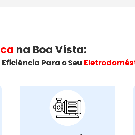
ica
na Boa Vista​:
 Eficiência Para o Seu
Eletrodomés
Vazamento de
Água na Máquina
de Lavar:
vazamento de água na máquina
Um
pode ser causado por diversas
de lavar
razões, como mangueiras soltas ou
danificadas, juntas desgastadas, ou
problemas na vedação da porta.