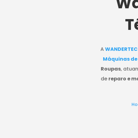
Wa
T
A
WANDERTEC
Máquinas de
Roupas
, atua
de
reparo e 
H