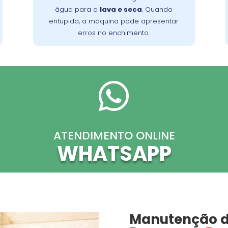
. Limpe a válvula regularmente
tambor
água para a
lava e seca
. Quando
para evitar acúmulo de detritos e
entupida, a máquina pode apresentar
mantenha o desempenho ideal da
erros no enchimento.
máquina.

ATENDIMENTO ONLINE
WHATSAPP
Manutenção d