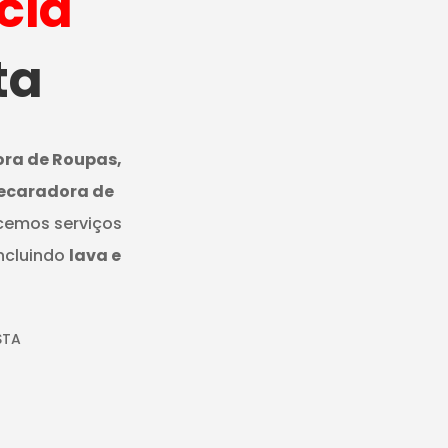
cia
ta
ora de Roupas,
Secaradora de
cemos serviços
ncluindo
lava e
STA