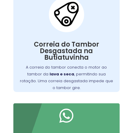
Correia do Tambor
Desgastada:
conecta o motor ao
correia do tambor
A
, permitindo seu
máquina de lavar
tambor da
giro. Com o tempo, pode se desgastar, perder
Correia do Tambor
tensão ou quebrar, resultando em um tambor
Desgastada na
que não gira, ruídos estranhos ou ciclos
Butiatuvinha
Substituir a correia desgastada é
incompletos.
essencial para o funcionamento eficiente da
A correia do tambor conecta o motor ao
. Verifique periodicamente e consulte
máquina
tambor da
lava e seca
, permitindo sua
um técnico para a troca adequada, garantindo
rotação. Uma correia desgastada impede que
maior durabilidade do equipamento
o tambor gire.
