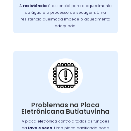
A
resistência
é essencial para o aquecimento
incluem ciclos de lavagem mais longos e
da água e o processo de secagem. Uma
. É essencial
roupas que saem frias da máquina
resistência queimada impede o aquecimento
substituir a resistência queimada para
adequado.
restaurar o desempenho da lavadora e
garantir uma limpeza eficaz.
Placa Eletrônica
Queimada:
máquina
é o cérebro da
placa eletrônica
A
, controlando todas as suas funções.
de lavar
Quando queimada, a máquina pode
apresentar problemas como ciclos
Problemas na Placa
interrompidos, falha nos comandos ou não
Eletrônicana Butiatuvinha
Causas comuns incluem picos de tensão e
ligar.
. A substituição da placa deve ser
desgaste
A placa eletrônica controla todas as funções
feita por um técnico especializado para
da
lava e seca
. Uma placa danificada pode