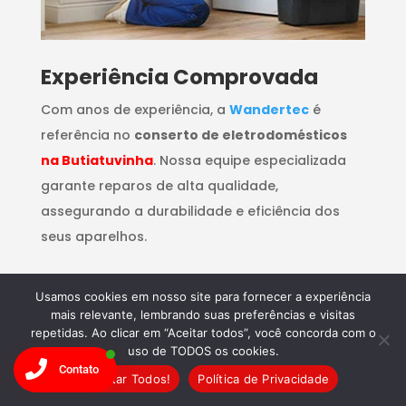
​Experiência Comprovada
Com anos de experiência, a
Wandertec
é
referência no
conserto de eletrodomésticos
na Butiatuvinha
. Nossa equipe especializada
garante reparos de alta qualidade,
assegurando a durabilidade e eficiência dos
seus aparelhos.
Usamos cookies em nosso site para fornecer a experiência
mais relevante, lembrando suas preferências e visitas
repetidas. Ao clicar em “Aceitar todos”, você concorda com o
uso de TODOS os cookies.
Contato
Aceitar Todos!
Política de Privacidade