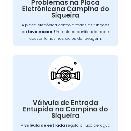
Problemas na Placa
interrompidos, falha nos comandos ou não
Eletrônicana Campina do
Causas comuns incluem picos de tensão e
ligar.
Siqueira
. A substituição da placa deve ser
desgaste
feita por um técnico especializado para
A placa eletrônica controla todas as funções
garantir o retorno ao funcionamento normal e
da
lava e seca
. Uma placa danificada pode
evitar danos adicionais.
causar falhas nos ciclos de lavagem.
Válvula de Entrada de
Água Entupida
válvula de entrada de água da máquina
A
é responsável por controlar o fluxo
de lavar
de água para o tambor. Quando entupida,
Válvula de Entrada
pode causar baixa pressão ou impedir
Entupida na Campina do
totalmente a entrada de água, afetando a
Siqueira
Os sintomas incluem
eficiência da lavagem.
ciclos de lavagem prolongados e pouca água
A
válvula de entrada
regula o fluxo de água
. Limpe a válvula regularmente para
no tambor