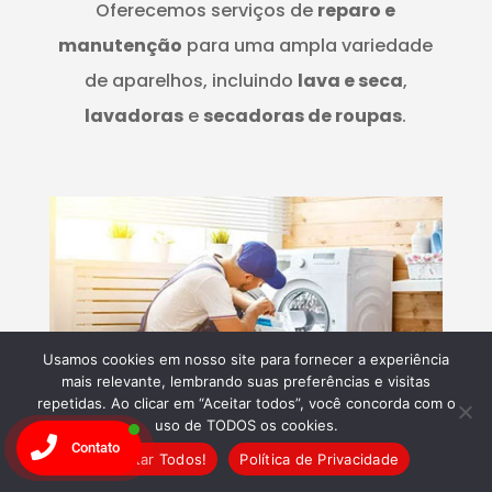
Oferecemos serviços de
reparo e
manutenção
para uma ampla variedade
de aparelhos, incluindo
lava e seca
,
lavadoras
e
secadoras de roupas
.
Usamos cookies em nosso site para fornecer a experiência
mais relevante, lembrando suas preferências e visitas
repetidas. Ao clicar em “Aceitar todos”, você concorda com o
uso de TODOS os cookies.
Contato
Aceitar Todos!
Política de Privacidade
​Experiência Comprovada