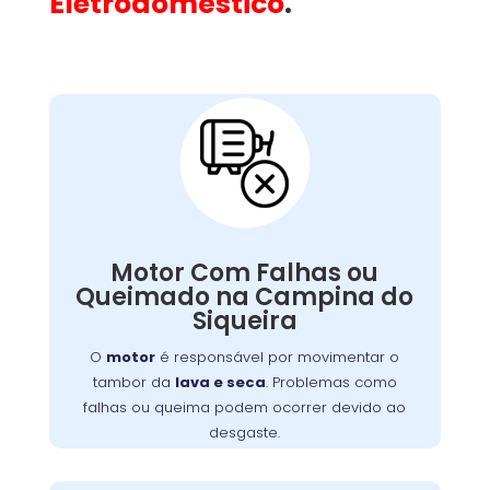
Eletrodoméstico
.
Motor Com Falhas ou
Queimado:
é crucial para o funcionamento da
motor
O
. Falhas ou motor
máquina de lavar roupas
queimado podem resultar de sobrecarga,
Motor Com Falhas ou
Sintomas
desgaste ou problemas elétricos.
Queimado na Campina do
incluem ruídos anormais, cheiro de queimado
Siqueira
. A manutenção
ou a máquina não iniciar o ciclo
regular pode prevenir esses problemas, e um
O
motor
é responsável por movimentar o
técnico especializado deve ser consultado
tambor da
lava e seca
. Problemas como
para reparo ou substituição do motor
falhas ou queima podem ocorrer devido ao
danificado.
desgaste.