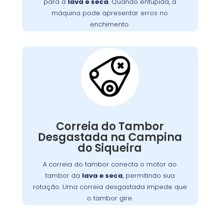
para a
lava e seca
. Quando entupida, a
evitar acúmulo de detritos e mantenha o
máquina pode apresentar erros no
desempenho ideal da máquina.
enchimento.
Correia do Tambor
Desgastada:
conecta o motor ao
correia do tambor
A
, permitindo seu
máquina de lavar
tambor da
giro. Com o tempo, pode se desgastar, perder
Correia do Tambor
tensão ou quebrar, resultando em um tambor
Desgastada na Campina
que não gira, ruídos estranhos ou ciclos
do Siqueira
Substituir a correia desgastada é
incompletos.
essencial para o funcionamento eficiente da
A correia do tambor conecta o motor ao
. Verifique periodicamente e consulte
máquina
tambor da
lava e seca
, permitindo sua
um técnico para a troca adequada, garantindo
rotação. Uma correia desgastada impede que
maior durabilidade do equipamento
o tambor gire.