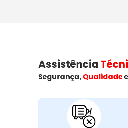
Assistência
Técn
Segurança,
Qualidade
e
Motor Com Falhas
ou Queimado:
é crucial para o funcionamento
motor
O
. Falhas ou
máquina de lavar roupas
da