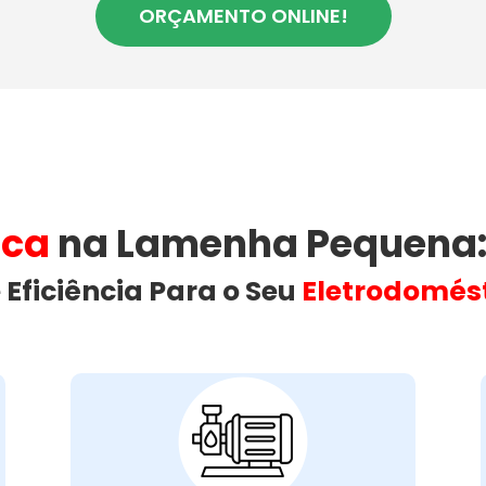
ORÇAMENTO ONLINE!
ica
na Lamenha Pequena​
 Eficiência Para o Seu
Eletrodomés
Vazamento de
Água na Máquina
de Lavar:
vazamento de água na máquina
Um
pode ser causado por diversas
de lavar