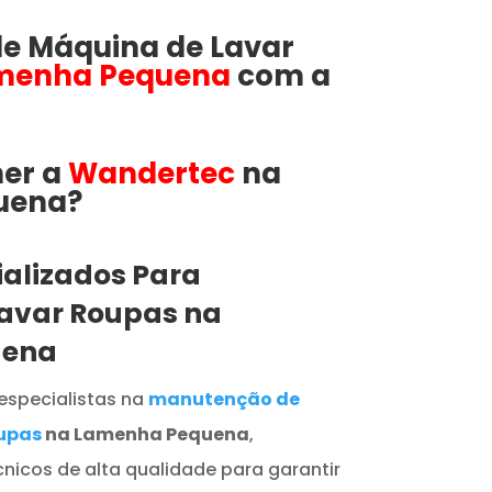
e Máquina de Lavar
menha Pequena
com a
her a
Wandertec
na
na​​​?
ializados Para
avar Roupas na
uena
especialistas na
manutenção de
upas
na Lamenha Pequena
,
nicos de alta qualidade para garantir