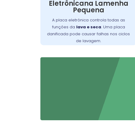
Eletrônicana Lamenha
Causas comuns
comandos ou não ligar.
Pequena
. A
incluem picos de tensão e desgaste
substituição da placa deve ser feita por
A placa eletrônica controla todas as
um técnico especializado para garantir o
funções da
lava e seca
. Uma placa
retorno ao funcionamento normal e
danificada pode causar falhas nos ciclos
evitar danos adicionais.
de lavagem.