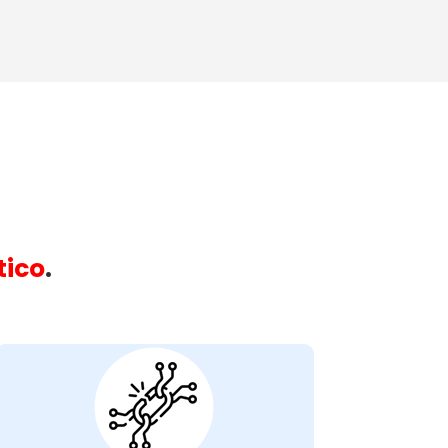
:
tico
.
Máquina Com
Resistência
Queimada:
máquina
na
resistência queimada
A