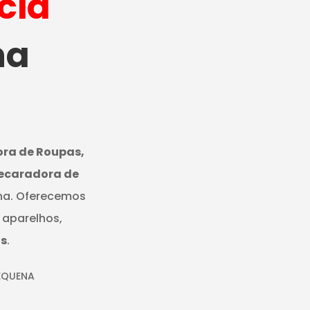
cia
ha
ora de Roupas,
Secaradora de
ana. Oferecemos
aparelhos,
s
.
EQUENA