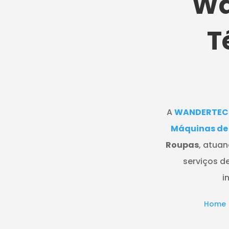
Wa
T
A
WANDERTEC
Máquinas de
Roupas
, atua
serviços d
i
Home