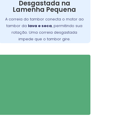
Desgastada na
ruídos estranhos ou ciclos incompletos.
Lamenha Pequena
Substituir a correia desgastada é
essencial para o funcionamento eficiente
A correia do tambor conecta o motor ao
. Verifique periodicamente e
da máquina
tambor da
lava e seca
, permitindo sua
consulte um técnico para a troca
rotação. Uma correia desgastada
adequada, garantindo maior
impede que o tambor gire.
durabilidade do equipamento