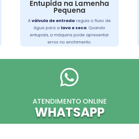
Entupida na Lamenha
de água, afetando a eficiência da
Pequena
Os sintomas incluem ciclos de
lavagem.
lavagem prolongados e pouca água no
A
válvula de entrada
regula o fluxo de
. Limpe a válvula regularmente
tambor
água para a
lava e seca
. Quando
para evitar acúmulo de detritos e
entupida, a máquina pode apresentar
mantenha o desempenho ideal da
erros no enchimento.
máquina.

ATENDIMENTO ONLINE
WHATSAPP