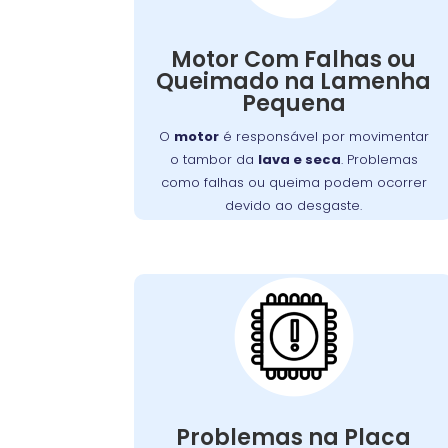
motor queimado podem resultar de
sobrecarga, desgaste ou problemas
Motor Com Falhas ou
Sintomas incluem ruídos
elétricos.
Queimado na Lamenha
anormais, cheiro de queimado ou a
Pequena
. A
máquina não iniciar o ciclo
manutenção regular pode prevenir
O
motor
é responsável por movimentar
esses problemas, e um técnico
o tambor da
lava e seca
. Problemas
especializado deve ser consultado para
como falhas ou queima podem ocorrer
reparo ou substituição do motor
devido ao desgaste.
danificado.
Placa Eletrônica
Queimada:
é o cérebro da
placa eletrônica
A
, controlando todas as
máquina de lavar
suas funções. Quando queimada, a
máquina pode apresentar problemas
Problemas na Placa
como ciclos interrompidos, falha nos