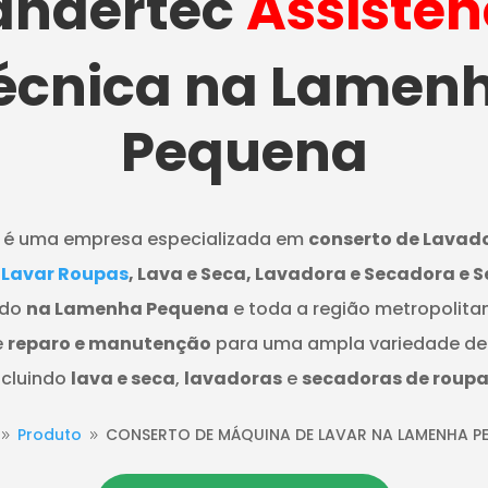
ndertec
Assistên
écnica na Lamen
Pequena
é uma empresa especializada em
conserto de Lavad
 Lavar Roupas
, Lava e Seca, Lavadora e Secadora e 
ndo
na Lamenha Pequena
e toda a região metropolit
e
reparo e manutenção
para uma ampla variedade de 
ncluindo
lava e seca
,
lavadoras
e
secadoras de roupa
Produto
CONSERTO DE MÁQUINA DE LAVAR NA LAMENHA P
9
9