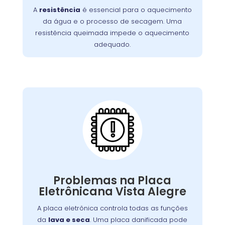
A
resistência
é essencial para o aquecimento
incluem ciclos de lavagem mais longos e
da água e o processo de secagem. Uma
. É essencial
roupas que saem frias da máquina
resistência queimada impede o aquecimento
substituir a resistência queimada para
adequado.
restaurar o desempenho da lavadora e
garantir uma limpeza eficaz.
Placa Eletrônica
Queimada:
máquina
é o cérebro da
placa eletrônica
A
, controlando todas as suas funções.
de lavar
Quando queimada, a máquina pode
apresentar problemas como ciclos
Problemas na Placa
interrompidos, falha nos comandos ou não
Eletrônicana Vista Alegre
Causas comuns incluem picos de tensão e
ligar.
. A substituição da placa deve ser
desgaste
A placa eletrônica controla todas as funções
feita por um técnico especializado para
da
lava e seca
. Uma placa danificada pode