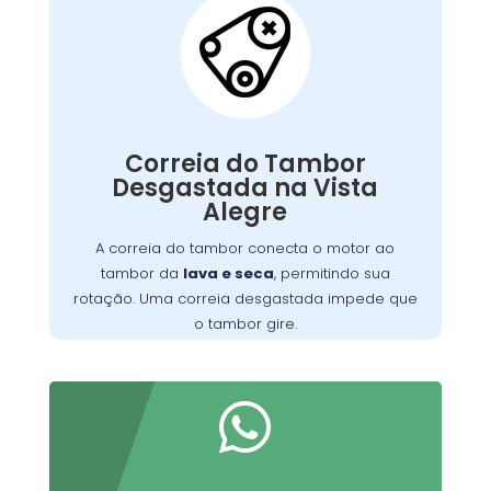
Correia do Tambor
Desgastada:
conecta o motor ao
correia do tambor
A
, permitindo seu
máquina de lavar
tambor da
giro. Com o tempo, pode se desgastar, perder
Correia do Tambor
tensão ou quebrar, resultando em um tambor
Desgastada na Vista
que não gira, ruídos estranhos ou ciclos
Alegre
Substituir a correia desgastada é
incompletos.
essencial para o funcionamento eficiente da
A correia do tambor conecta o motor ao
. Verifique periodicamente e consulte
máquina
tambor da
lava e seca
, permitindo sua
um técnico para a troca adequada, garantindo
rotação. Uma correia desgastada impede que
maior durabilidade do equipamento
o tambor gire.
