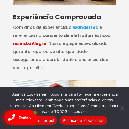
​Experiência Comprovada
Com anos de experiência, a
Wandertec
é
referência no
conserto de eletrodomésticos
na Vista Alegre
. Nossa equipe especializada
garante reparos de alta qualidade,
assegurando a durabilidade e eficiência dos
seus aparelhos.
Usamos cookies em nosso site para fornecer a experiência
mais relevante, lembrando suas preferências e visitas
repetidas. Ao clicar em “Aceitar todos”, você concorda com o
uso de TODOS os cookies.
Contato
Aceitar Todos!
Política de Privacidade