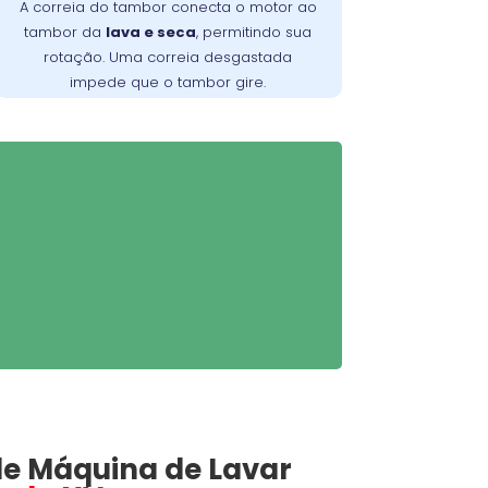
A correia do tambor conecta o motor ao
. Verifique periodicamente e
da máquina
tambor da
lava e seca
, permitindo sua
consulte um técnico para a troca
rotação. Uma correia desgastada
adequada, garantindo maior
impede que o tambor gire.
durabilidade do equipamento
e Máquina de Lavar