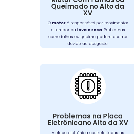
Queimado no Alto da
anormais, cheiro de queimado ou a
XV
. A
máquina não iniciar o ciclo
manutenção regular pode prevenir
O
motor
é responsável por movimentar
esses problemas, e um técnico
o tambor da
lava e seca
. Problemas
especializado deve ser consultado para
como falhas ou queima podem ocorrer
reparo ou substituição do motor
devido ao desgaste.
danificado.
Placa Eletrônica
Queimada:
é o cérebro da
placa eletrônica
A
, controlando todas as
máquina de lavar
suas funções. Quando queimada, a
máquina pode apresentar problemas
Problemas na Placa
como ciclos interrompidos, falha nos
Eletrônicano Alto da XV
Causas comuns
comandos ou não ligar.
. A
incluem picos de tensão e desgaste
A placa eletrônica controla todas as