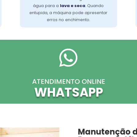
. Limpe a válvula regularmente
tambor
água para a
lava e seca
. Quando
para evitar acúmulo de detritos e
entupida, a máquina pode apresentar
mantenha o desempenho ideal da
erros no enchimento.
máquina.

ATENDIMENTO ONLINE
WHATSAPP
Manutenção d