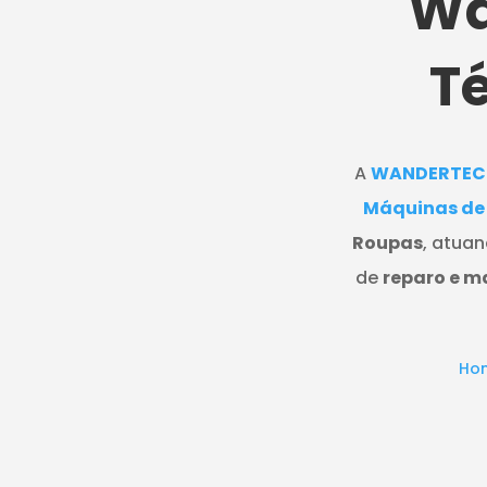
Wa
Té
A
WANDERTEC
Máquinas de
Roupas
, atua
de
reparo e 
Ho