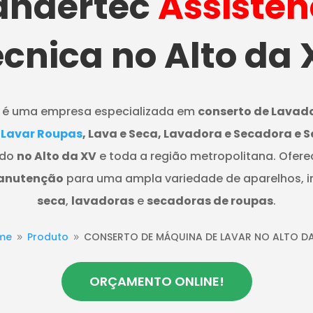
ndertec
Assistên
cnica no Alto da
é uma empresa especializada em
conserto de Lavad
 Lavar Roupas
, Lava e Seca, Lavadora e Secadora e 
ndo
no Alto da XV
e toda a região metropolitana. Ofer
manutenção
para uma ampla variedade de aparelhos, i
seca
,
lavadoras
e
secadoras de roupas
.
me
Produto
CONSERTO DE MÁQUINA DE LAVAR NO ALTO D
9
9
ORÇAMENTO ONLINE!