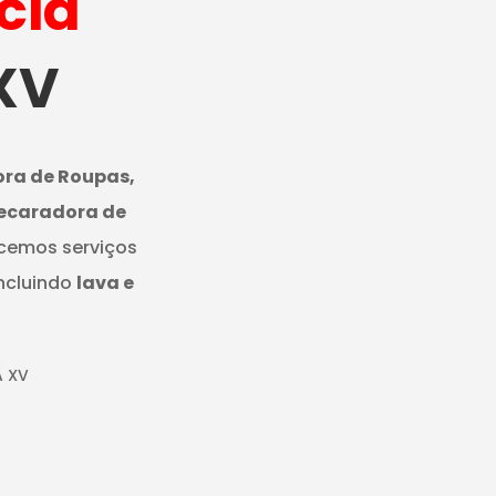
cia
 XV
ora de Roupas,
Secaradora de
ecemos serviços
ncluindo
lava e
A XV