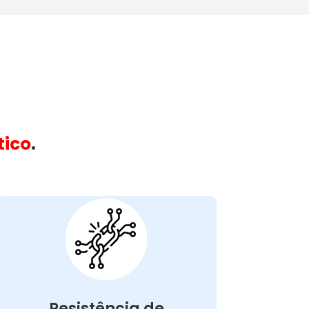
tico
.
Máquina Com
Resistência
Queimada:
máquina
na
resistência queimada
A
pode causar problemas como
de lavar
a água não aquecer adequadamente,
resultando em roupas mal lavadas. Esse
Resistência de