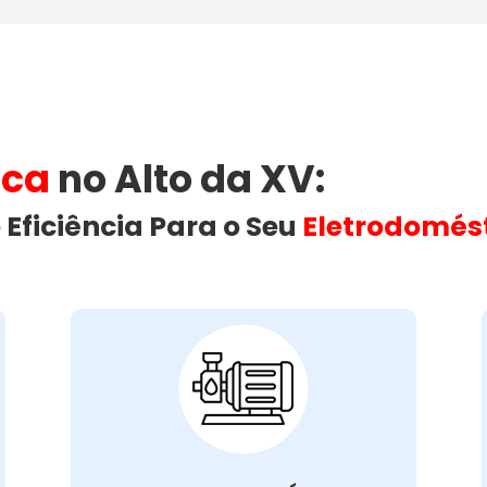
ica
no Alto da XV​:
 Eficiência Para o Seu
Eletrodomés
Vazamento de
Água na Máquina
de Lavar:
vazamento de água na máquina
Um
pode ser causado por diversas
de lavar
razões, como mangueiras soltas ou
danificadas, juntas desgastadas, ou
problemas na vedação da porta.