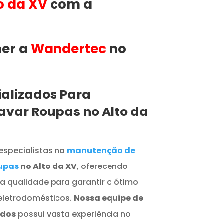
o da XV
com a
her a
Wandertec
no
ializados Para
avar Roupas no Alto da
especialistas na
manutenção de
upas
no Alto da XV
, oferecendo
ta qualidade para garantir o ótimo
eletrodomésticos.
Nossa equipe de
ados
possui vasta experiência no